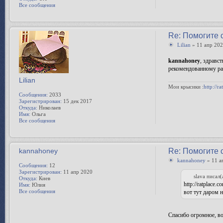
Все сообщения
Re: Помогите 
Lilian
» 11 апр 202
kannahoney
, здравс
рекомендованному рат
Lilian
Мои крысики :
http://
Сообщения:
2033
Зарегистрирован:
15 дек 2017
Откуда:
Николаев
Имя:
Ольга
Все сообщения
kannahoney
Re: Помогите 
kannahoney
» 11 а
Сообщения:
12
Зарегистрирован:
11 апр 2020
slava писал(
Откуда:
Киев
http://ratplace
Имя:
Юлия
Все сообщения
вот тут даром 
Спасибо огромное, в