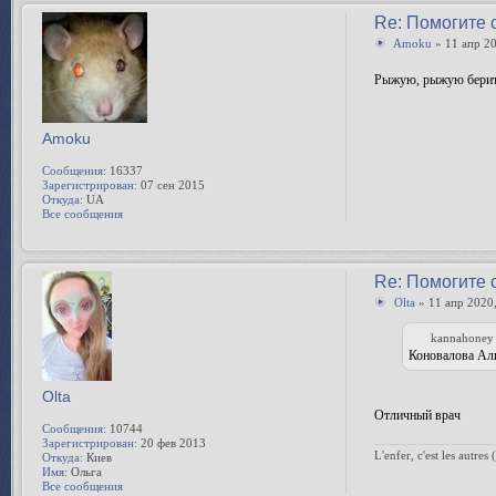
Re: Помогите 
Amoku
» 11 апр 20
Рыжую, рыжую берите
Amoku
Сообщения:
16337
Зарегистрирован:
07 сен 2015
Откуда:
UA
Все сообщения
Re: Помогите 
Olta
» 11 апр 2020,
kannahoney 
Коновалова Ал
Olta
Отличный врач
Сообщения:
10744
Зарегистрирован:
20 фев 2013
Откуда:
Киев
L'enfer, c'est les autres 
Имя:
Ольга
Все сообщения