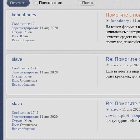
Ответить
kannahoney
Помогите с по
kannahoney
» 11 а
Сообщения:
12
На вашем форуме я вп
Зарегистрирован:
11 апр 2020
начитавшись в интерн
Откуда:
Киев
Имя:
Юлия
нехватка средств на 
Все сообщения
прошу вас, пожалуйст
slava
Re: Помогите 
slava
» 11 апр 2020
Сообщения:
1745
Если ві имеете в вид
Зарегистрирован:
11 янв 2020
будет крысенок, для 
Откуда:
Киев
Имя:
Станислава
Все сообщения
slava
Re: Помогите 
slava
» 11 апр 2020
Сообщения:
1745
viewtopic.php?f=22&
Зарегистрирован:
11 янв 2020
вот тут даром неболь
Откуда:
Киев
Имя:
Станислава
Все сообщения