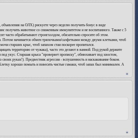
я, объявления на ОЛХ) рискуете через неделю получить бонус в виде
шанс получить животное со сниженным иммунитетом и не воспитанного. Также с 5
сят часто обрабатывают стронгхолдом, обязательно спросите об этом.
ва. Потом начинается обмен тряпочками/салфетками между двумя клетками, чтоб
 мочи старших крыс, чтоб запахом стаи поскорее пропитался.
щищать территорию от чужака), часто это делают в ванной. Под рукой держите
ки под укус. Старшая крыса "проверяет прописку", обнюхивает под хвостом,
о своих руках!). Предвестник агрессии - вспушенность и наскакивание боком.
летку хорошо помыть и повесить чистые гамаки, чтоб запах был минимален. А