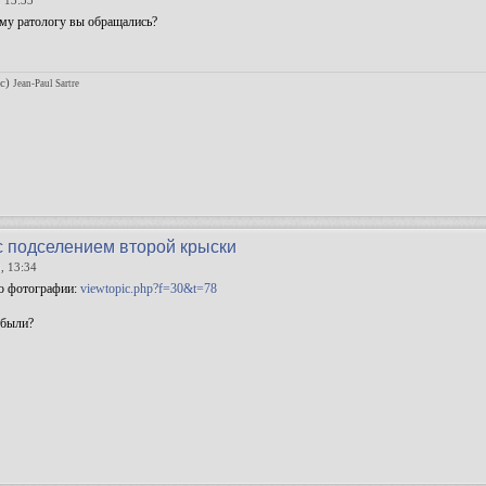
 13:33
кому ратологу вы обращались?
(c)
Jean-Paul Sartre
с подселением второй крыски
, 13:34
ро фотографии:
viewtopic.php?f=30&t=78
 были?