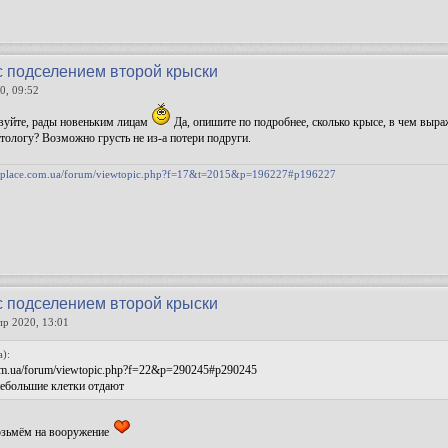
с подселением второй крыски
0, 09:52
твуйте, рады новеньким лицам
Да, опишите по подробнее, сколько крысе, в чем выра
ологу? Возможно грусть не из-а потери подруги.
ratplace.com.ua/forum/viewtopic.php?f=17&t=2015&p=196227#p196227
с подселением второй крыски
пр 2020, 13:01
а):
.com.ua/forum/viewtopic.php?f=22&p=290245#p290245
небольшие клетки отдают
озьмём на вооружение