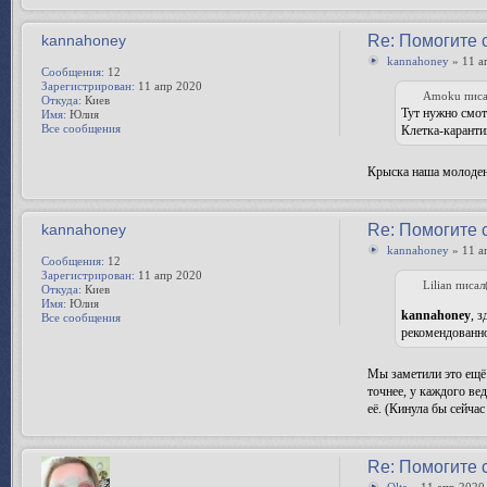
kannahoney
Re: Помогите 
kannahoney
» 11 а
Сообщения:
12
Зарегистрирован:
11 апр 2020
Amoku писа
Откуда:
Киев
Тут нужно смотр
Имя:
Юлия
Все сообщения
Клетка-каранти
Крыска наша молодень
kannahoney
Re: Помогите 
kannahoney
» 11 а
Сообщения:
12
Зарегистрирован:
11 апр 2020
Lilian писал
Откуда:
Киев
Имя:
Юлия
kannahoney
, 
Все сообщения
рекомендованно
Мы заметили это ещё 
точнее, у каждого ве
её. (Кинула бы сейчас
Re: Помогите 