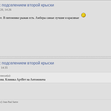
с подселением второй крыски
20, 14:26
. В питомнике рыжая есть. Амберы самые лучшие и красивые
с подселением второй крыски
 14:35
писал(а):
ина. Клиника АртВет на Антоновича
(c)
Jean-Paul Sartre