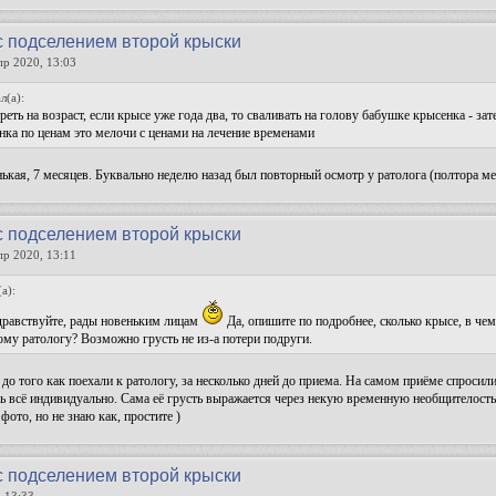
с подселением второй крыски
пр 2020, 13:03
л(а):
еть на возраст, если крысе уже года два, то сваливать на голову бабушке крысенка - зат
нка по ценам это мелочи с ценами на лечение временами
кая, 7 месяцев. Буквально неделю назад был повторный осмотр у ратолога (полтора мес
с подселением второй крыски
пр 2020, 13:11
(а):
здравствуйте, рады новеньким лицам
Да, опишите по подробнее, сколько крысе, в чем
му ратологу? Возможно грусть не из-а потери подруги.
до того как поехали к ратологу, за несколько дней до приема. На самом приёме спросили
дь всё индивидуально. Сама её грусть выражается через некую временную необщителость.
 фото, но не знаю как, простите )
с подселением второй крыски