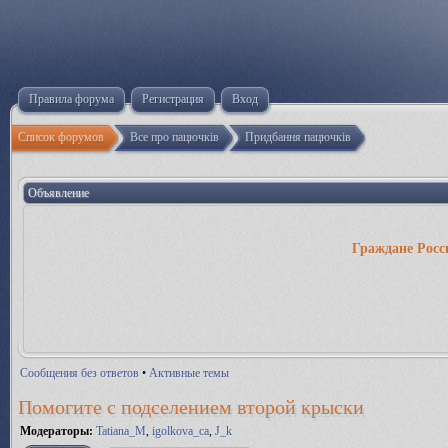
Правила форума
Регистрация
Вход
Список форумов
Все про пацючків
Придбання пацючків
Объявление
Граждане Росс
Сообщения без ответов
•
Активные темы
Помогите с подселением второй крыски
Модераторы:
Tatiana_M
,
igolkova_ca
,
J_k