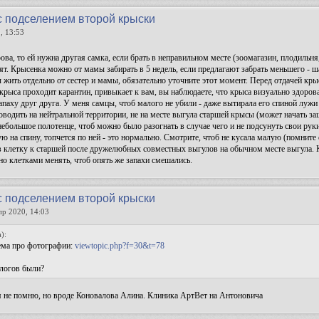
с подселением второй крыски
, 13:53
ова, то ей нужна другая самка, если брать в неправильном месте (зоомагазин, плодильн
. Крысенка можно от мамы забирать в 5 недель, если предлагают забрать меньшего - 
 жить отдельно от сестер и мамы, обязательно уточните этот момент. Перед отдачей кры
крыса проходит карантин, привыкает к вам, вы наблюдаете, что крыса визуально здоро
паху друг друга. У меня самцы, чтоб малого не убили - даже вытирала его спиной лужи
водить на нейтральной территории, не на месте выгула старшей крысы (может начать за
небольшое полотенце, чтоб можно было разогнать в случае чего и не подсунуть свои ру
ю на спину, топчется по ней - это нормально. Смотрите, чтоб не кусала малую (помните 
в клетку к старшей после дружелюбных совместных выгулов на обычном месте выгула. К
о клетками менять, чтоб опять же запахи смешались.
с подселением второй крыски
пр 2020, 14:03
):
тема про фотографии:
viewtopic.php?f=30&t=78
ологов были?
 не помню, но вроде Коновалова Алина. Клиника АртВет на Антоновича