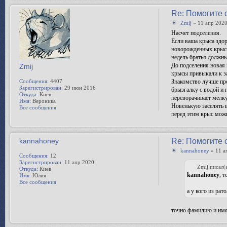
Re: Помогите 
Zmij
» 11 апр 2020
Насчет подселения.
Если ваша крыса здор
новорожденных крысят
недель братья должны
До подселения новая 
Zmij
крысы привыкали к за
Сообщения:
4407
Знакомство лучше про
Зарегистрирован:
29 июн 2016
брызгалку с водой и 
Откуда:
Киев
переворачивает мелку
Имя:
Вероника
Новенькую заселять 
Все сообщения
перед этим крыс можн
kannahoney
Re: Помогите 
kannahoney
» 11 а
Сообщения:
12
Зарегистрирован:
11 апр 2020
Zmij писал(а
Откуда:
Киев
kannahoney
, 
Имя:
Юлия
Все сообщения
а у кого из рат
точно фамилию и имя