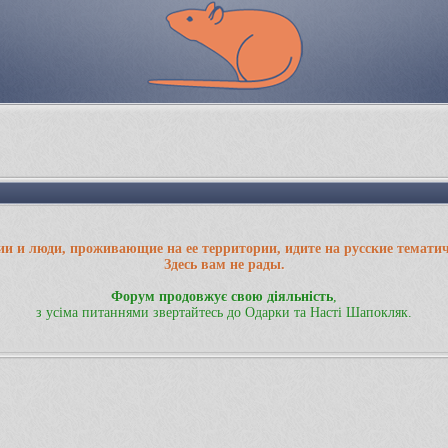
ии и люди, проживающие на ее территории, идите на русские темати
Здесь вам не рады.
Форум продовжує свою діяльність
,
з усіма питаннями звертайтесь до Одарки та Насті Шапокляк.