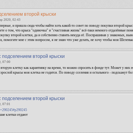
дселением второй крыски
пр 2020, 02:43
ервые, и пришла сюда чтобы найти хоть какой-то совет по поводу покупки второй крыс
ете о том, что крыса "одиночка" и "счастливая жизнь" всё-таки немного отдалённые по
покупку второй клетки, да и собственно ставить некуда её. Поспрашивав у знакомых, выя
а, помогите мне с этим вопросом, я не знаю что уже делать, не хочу чтобы моя Шеленьк
с подселением второй крыски
, 07:00
у вторую клетку как карантинку на время, то можно спросить в фонде тут. Может у них е
взрослой крысы моя клетка не годится. По поводу сселения и остального - подскажут бо
с подселением второй крыски
, 07:01
p=290245#p290245
шие клетки отдают