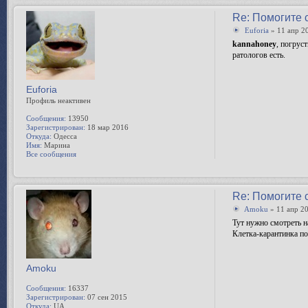
Re: Помогите 
Euforia
» 11 апр 2
kannahoney
, погрус
ратологов есть.
Euforia
Профиль неактивен
Сообщения:
13950
Зарегистрирован:
18 мар 2016
Откуда:
Одесса
Имя:
Марина
Все сообщения
Re: Помогите 
Amoku
» 11 апр 20
Тут нужно смотреть на
Клетка-карантинка по
Amoku
Сообщения:
16337
Зарегистрирован:
07 сен 2015
Откуда:
UA