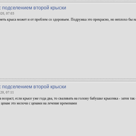
с подселением второй крыски
020, 07:03
тнеть крыса может и от проблем со здоровьем. Подружка это прекрасно, но неплохо бы н
с подселением второй крыски
20, 07:11
 возраст, если крысе уже года два, то сваливать на голову бабушке крысенка - затея так
 ценам это мелочи с ценами на лечение временами