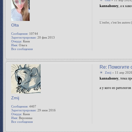
Olta
» 11 апр 2020,
kannahoney
, а к ка
L'enfer, c'est les autres 
Olta
Сообщения:
10744
Зарегистрирован:
20 фев 2013
Откуда:
Киев
Имя:
Ольга
Все сообщения
Re: Помогите 
Zmij
» 11 апр 2020
kannahoney
, тема п
а у кого из ратологов
Zmij
Сообщения:
4407
Зарегистрирован:
29 июн 2016
Откуда:
Киев
Имя:
Вероника
Все сообщения