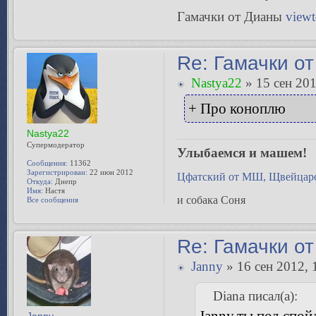
Гамачки от Дианы
view
Re: Гамачки от
Nastya22
» 15 сен 201
+ Про коноплю
Nastya22
Супермодератор
Улыбаемся и машем!
Сообщения:
11362
Зарегистрирован:
22 июн 2012
Цфатский от МШ, Щвейцарс
Откуда:
Днепр
Имя:
Настя
и собака Соня
Все сообщения
Re: Гамачки от
Janny
» 16 сен 2012, 
Diana писал(а):