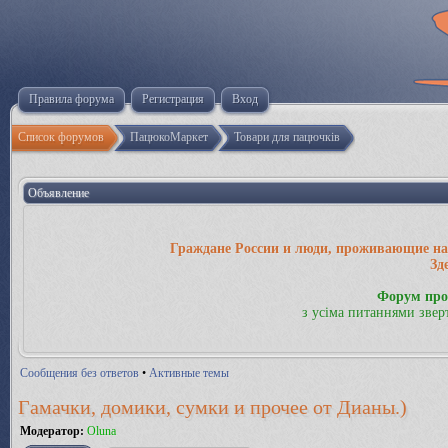
Правила форума
Регистрация
Вход
Список форумов
ПацюкоМаркет
Товари для пацючків
Объявление
Граждане России и люди, проживающие на 
Зд
Форум про
з усіма питаннями звер
Сообщения без ответов
•
Активные темы
Гамачки, домики, сумки и прочее от Дианы.)
Модератор:
Oluna