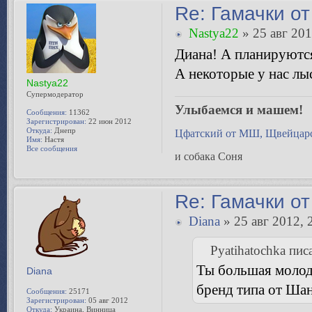
Re: Гамачки от
Nastya22
» 25 авг 201
Диана! А планируются
А некоторые у нас лыс
Nastya22
Супермодератор
Улыбаемся и машем!
Сообщения:
11362
Зарегистрирован:
22 июн 2012
Откуда:
Днепр
Цфатский от МШ, Щвейцарс
Имя:
Настя
Все сообщения
и собака Соня
Re: Гамачки от
Diana
» 25 авг 2012, 
Pyatihatochka писа
Ты большая молоде
Diana
бренд типа от Шан
Сообщения:
25171
Зарегистрирован:
05 авг 2012
Откуда:
Украина, Винница