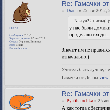
Re: Гамачки от
Diana
» 25 авг 2012, 
Nastya22 писал(а)
у нас были домики.
Diana
проделали входы..
Сообщения:
25171
Зарегистрирован:
05 авг 2012
Откуда:
Украина, Винница
Имя:
Диана
Все сообщения
Значит им не нравитс
изначально.)
Учитесь быть лучше, чeм
Гамачки от Дианы
view
Re: Гамачки от
Pyatihatochka
» 25 авг
А как тогда обеспечи