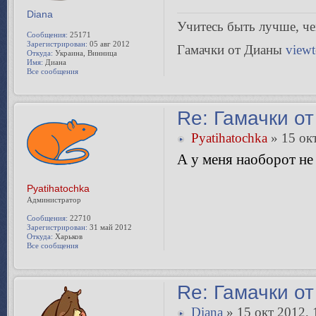
Diana
Учитесь быть лучше, чeм
Сообщения:
25171
Зарегистрирован:
05 авг 2012
Гамачки от Дианы
view
Откуда:
Украина, Винница
Имя:
Диана
Все сообщения
Re: Гамачки от
Pyatihatochka
» 15 окт
А у меня наоборот не
Pyatihatochka
Администратор
Сообщения:
22710
Зарегистрирован:
31 май 2012
Откуда:
Харьков
Все сообщения
Re: Гамачки от
Diana
» 15 окт 2012, 