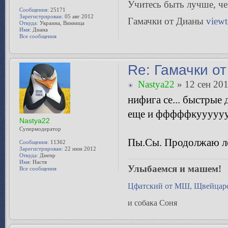
Учитесь быть лучше, чeм
Сообщения:
25171
Зарегистрирован:
05 авг 2012
Гамачки от Дианы
view
Откуда:
Украина, Винница
Имя:
Диана
Все сообщения
Re: Гамачки от
Nastya22
» 12 сен 201
нифига се... быстрые 
еще и фффффкуууууу
Nastya22
Супермодератор
Пы.Сы. Продолжаю лом
Сообщения:
11362
Зарегистрирован:
22 июн 2012
Откуда:
Днепр
Имя:
Настя
Улыбаемся и машем!
Все сообщения
Цфатский от МШ, Щвейцарс
и собака Соня