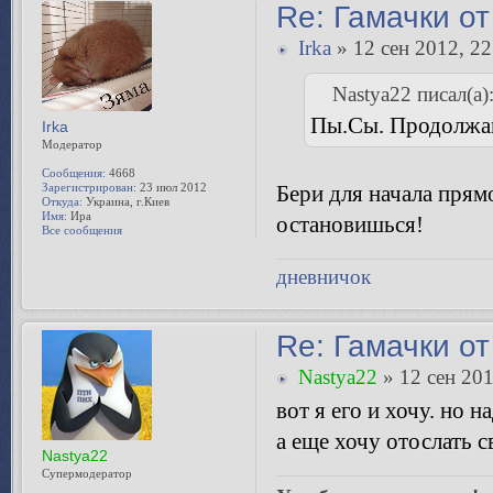
Re: Гамачки от
Irka
» 12 сен 2012, 22
Nastya22 писал(а)
Пы.Сы. Продолжаю 
Irka
Модератор
Сообщения:
4668
Зарегистрирован:
23 июл 2012
Бери для начала прям
Откуда:
Украина, г.Киев
Имя:
Ира
не остановишься!
Все сообщения
дневничок
Re: Гамачки от
Nastya22
» 12 сен 201
вот я его и хочу. но н
а еще хочу отослать 
Nastya22
Супермодератор