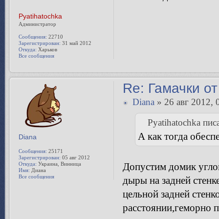
Pyatihatochka
Администратор
Сообщения:
22710
Зарегистрирован:
31 май 2012
Откуда:
Харьков
Все сообщения
Re: Гамачки от
Diana
» 26 авг 2012, 
Pyatihatochka писа
А как тогда обесп
Diana
Сообщения:
25171
Зарегистрирован:
05 авг 2012
Откуда:
Украина, Винница
Допустим домик угло
Имя:
Диана
Все сообщения
дыры на задней стенк
цельной задней стенк
расстоянии,геморно п