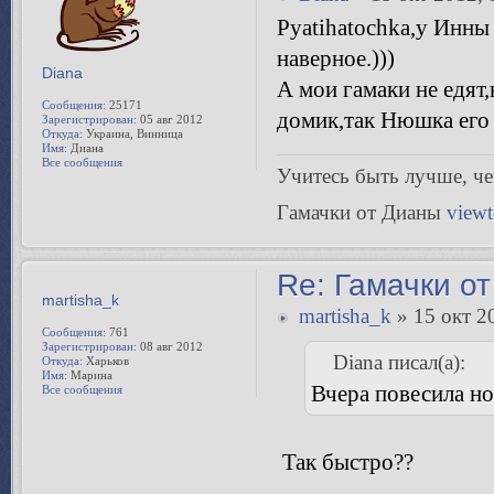
Pyatihatochka,у Инны
наверное.)))
Diana
А мои гамаки не едят
Сообщения:
25171
домик,так Нюшка его 
Зарегистрирован:
05 авг 2012
Откуда:
Украина, Винница
Имя:
Диана
Все сообщения
Учитесь быть лучше, чeм
Гамачки от Дианы
view
Re: Гамачки от
martisha_k
martisha_k
» 15 окт 2
Сообщения:
761
Зарегистрирован:
08 авг 2012
Diana писал(а):
Откуда:
Харьков
Имя:
Марина
Вчера повесила но
Все сообщения
Так быстро??