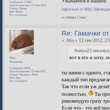
Улыбаемся и машем!
Сообщения:
11362
Зарегистрирован:
22 июн 2012
Откуда:
Днепр
Цфатский от МШ, Щвейцарс
Имя:
Настя
Все сообщения
и собака Соня
Re: Гамачки от
Irka
» 12 сен 2012, 23
Nastya22 писал(а)
вот я его и хочу. 
Irka
Модератор
Сообщения:
4668
Зарегистрирован:
23 июл 2012
ты начни с одного, с
Откуда:
Украина, г.Киев
Имя:
Ира
каждый тип предлагае
Все сообщения
Так что если уж дела
полностью.
Ты прос
рекомендую сразу три
Если что - это всё пр