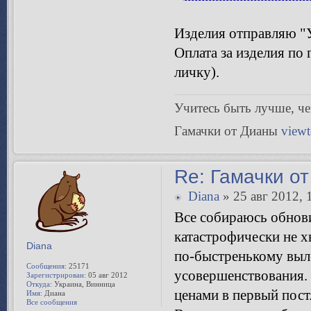
Изделия отправляю "
Оплата за изделия по
личку).
Учитесь быть лучше, чeм
Гамачки от Дианы
view
Re: Гамачки от
Diana
» 25 авг 2012, 
Все собираюсь обнов
катастрофически не 
Diana
по-быстренькому выло
Сообщения:
25171
усовершенствования. 
Зарегистрирован:
05 авг 2012
Откуда:
Украина, Винница
ценами в первый пост
Имя:
Диана
Все сообщения