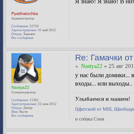
Я знаю! Я знаю! В н
Pyatihatochka
Администратор
Сообщения:
22710
Зарегистрирован:
31 май 2012
Откуда:
Харьков
Все сообщения
Re: Гамачки от
Nastya22
» 25 авг 201
у нас были домики... 
входы... или выходы..
Nastya22
Супермодератор
Улыбаемся и машем!
Сообщения:
11362
Зарегистрирован:
22 июн 2012
Откуда:
Днепр
Цфатский от МШ, Щвейцарс
Имя:
Настя
Все сообщения
и собака Соня