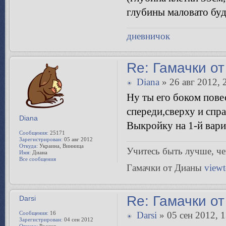
глубины маловато буде
дневничок
Re: Гамачки от
Diana
» 26 авг 2012, 
Ну ты его боком пове
спереди,сверху и спр
Diana
Выкройку на 1-й вари
Сообщения:
25171
Зарегистрирован:
05 авг 2012
Откуда:
Украина, Винница
Учитесь быть лучше, чeм
Имя:
Диана
Все сообщения
Гамачки от Дианы
view
Re: Гамачки от
Darsi
Сообщения:
16
Darsi
» 05 сен 2012, 1
Зарегистрирован:
04 сен 2012