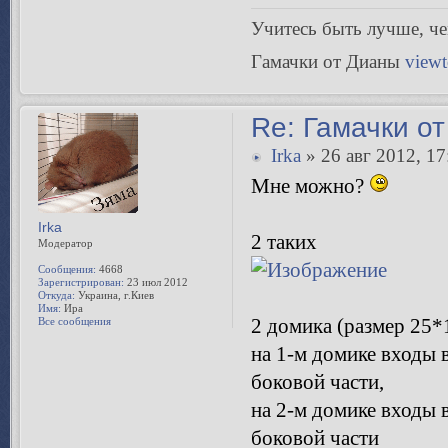
Учитесь быть лучше, чeм
Гамачки от Дианы
view
Re: Гамачки от
Irka
» 26 авг 2012, 17
Мне можно?
Irka
2 таких
Модератор
Сообщения:
4668
Зарегистрирован:
23 июл 2012
Откуда:
Украина, г.Киев
Имя:
Ира
2 домика (размер 25*
Все сообщения
на 1-м домике входы 
боковой части,
на 2-м домике входы 
боковой части