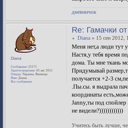
дневничок
Re: Гамачки от
Diana
» 15 сен 2012, 
Меня нет,а люди тут у
Настя,у тебя время по
Diana
дома. Ты мне ткань м
Сообщения:
25171
Придумывай размер,то
Зарегистрирован:
05 авг 2012
Откуда:
Украина, Винница
получается +2-3 см,п
Имя:
Диана
Все сообщения
.Пы.сы. я выдрала пач
координаты есть,може
Janny,ты под спойлер
не видели?))))))))))))
Учитесь быть лучше, чeм