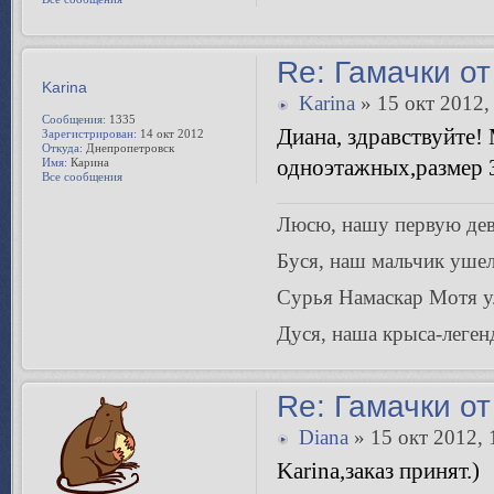
Все сообщения
Re: Гамачки от
Karina
Karina
» 15 окт 2012,
Сообщения:
1335
Диана, здравствуйте!
Зарегистрирован:
14 окт 2012
Откуда:
Днепропетровск
одноэтажных,размер 3
Имя:
Карина
Все сообщения
Люсю, нашу первую дево
Буся, наш мальчик ушел
Сурья Намаскар Мотя ул
Дуся, наша крыса-леген
Re: Гамачки от
Diana
» 15 окт 2012, 
Karina,заказ принят.)