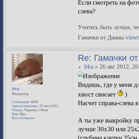
Если смотреть на фото
слева?
Учитесь быть лучше, чeм
Гамачки от Дианы
view
Re: Гамачки от
Irka
» 26 авг 2012, 20
Видишь, где у меня дл
Irka
хвост свисает
)
Модератор
Насчет справа-слева я
Сообщения:
4668
Зарегистрирован:
23 июл 2012
Откуда:
Украина, г.Киев
Имя:
Ира
Все сообщения
А ты уже выкройку пр
лучше 30х30 или 25х2
(глубина клетки 35см, 