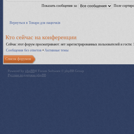
Показать сообщения за:
Поле сортир
Вернуться в Товари для пацючків
Кто сейчас на конференции
Сейчас этот форум просматривают: нет зарегистрированных пользователей и гости: 
Сообщения без ответов
•
Активные темы
Список форумов
Powered by
phpBB
® Forum Software © phpBB Group
Русская поддержка phpBB