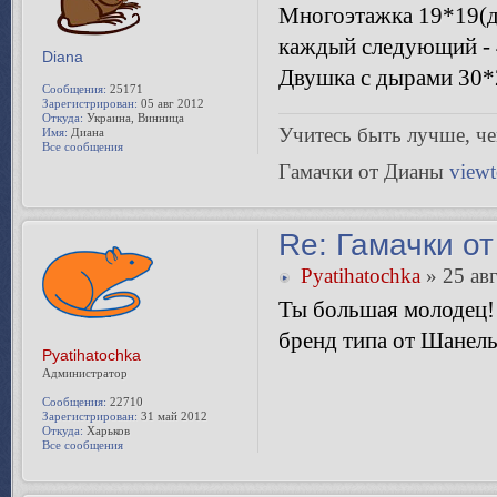
Многоэтажка 19*19(
каждый следующий - 
Diana
Двушка с дырами 30*2
Сообщения:
25171
Зарегистрирован:
05 авг 2012
Откуда:
Украина, Винница
Учитесь быть лучше, чeм
Имя:
Диана
Все сообщения
Гамачки от Дианы
view
Re: Гамачки от
Pyatihatochka
» 25 авг
Ты большая молодец! 
бренд типа от Шанель
Pyatihatochka
Администратор
Сообщения:
22710
Зарегистрирован:
31 май 2012
Откуда:
Харьков
Все сообщения