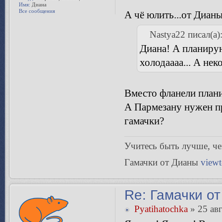
Имя:
Диана
Все сообщения
А чё юлить...от Дианы
Nastya22 писал(а)
Диана! А планиру
холодаааа... А нек
Вместо фланели плани
А Пармезану нужен пр
гамачки?
Учитесь быть лучше, чeм
Гамачки от Дианы
view
Re: Гамачки от
Pyatihatochka
» 25 авг