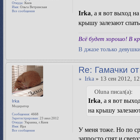
Зарегистрирован:
23 июл 2012
Откуда:
Киев
Имя:
Ольга Ветринская
Все сообщения
Irka
, а я вот выход 
крышу залезают спат
Всё будет хорошо! В кр
В джазе только девушк
Re: Гамачки от
Irka
» 13 сен 2012, 12
Oluna писал(а):
Irka
, а я вот вых
Irka
Модератор
на крышу залезаю
Сообщения:
4668
Зарегистрирован:
23 июл 2012
Откуда:
Украина, г.Киев
Имя:
Ира
У меня тоже. Но по с
Все сообщения
запросто спят и сверх