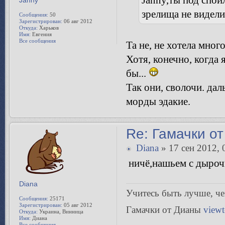
Janny,ты под спой
Janny
зрелища не видели?)
Сообщения:
50
Зарегистрирован:
06 авг 2012
Откуда:
Харьков
Имя:
Евгения
Все сообщения
Та не, не хотела мног
Хотя, конечно, когда 
бы...
Так они, сволочи. дал
морды эдакие.
Re: Гамачки от
Diana
» 17 сен 2012, 
ничё,нашьем с дыроч
Diana
Учитесь быть лучше, чeм
Сообщения:
25171
Зарегистрирован:
05 авг 2012
Гамачки от Дианы
view
Откуда:
Украина, Винница
Имя:
Диана