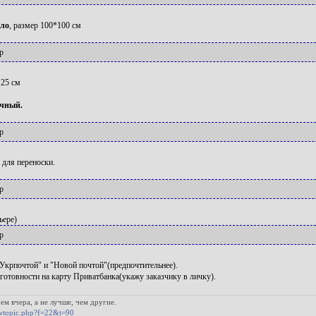
яло
, размер 100*100 см
р
 25 см
очный.
р
 для переноски.
р
ьере)
р
Укрпочтой" и "Новой почтой"(предпочтительнее).
 готовности на карту Приватбанка(укажу заказчику в личку).
eм вчера, а не лучше, чeм другие.
wtopic.php?f=22&t=90