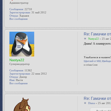
Администратор
Сообщения:
22710
Зарегистрирован:
31 май 2012
Откуда:
Харьков
Все сообщения
Re: Гамачки о
Nastya22
» 25 авг 
Диана! А планируются
Улыбаемся и машем
Nastya22
Цфатский от МШ, Щвейцар
Супермодератор
и собака Соня
Сообщения:
11362
Зарегистрирован:
22 июн 2012
Откуда:
Днепр
Имя:
Настя
Все сообщения
Re: Гамачки о
Diana
» 25 авг 201
Pyatihatochk