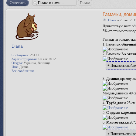
Ответить
Гамачки, домик
Diana
» 25 авг 201
Приветствую всех об
5% от стоимости изд
Гамаки из тонких тк
1.
Гамачок обычный
Diana
2.
Гамачок 2-х эта
Сообщения:
25171
Зарегистрирован:
05 авг 2012
Откуда:
Украина, Винница
+ Показать спойле
Имя:
Диана
Все сообщения
3.
Домики
,прямоугол
Модель длинной 40 с
4.
Труба
,длина 25 см
5.
С двумя кармаш
6.
Многоэтажка
,20*
+ Показать спойле