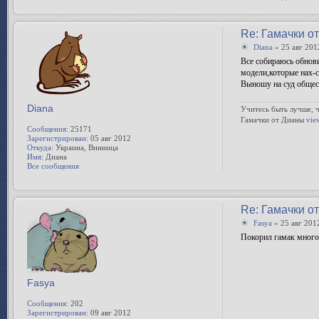
Re: Гамачки о
Diana
» 25 авг 201
Все собираюсь обнов
модели,которые нах-с
Выношу на суд общест
Diana
Учитесь быть лучше, ч
Гамачки от Дианы
vie
Сообщения:
25171
Зарегистрирован:
05 авг 2012
Откуда:
Украина, Винница
Имя:
Диана
Все сообщения
Re: Гамачки о
Fasya
» 25 авг 201
Покорил гамак много
Fasya
Сообщения:
202
Зарегистрирован:
09 авг 2012