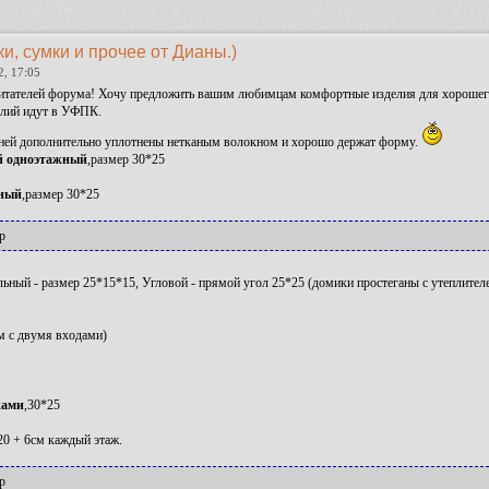
и, сумки и прочее от Дианы.)
2, 17:05
итателей форума! Хочу предложить вашим любимцам комфортные изделия для хорошег
елий идут в УФПК.
аней дополнительно уплотнены нетканым волокном и хорошо держат форму.
 одноэтажный
,размер 30*25
жный
,размер 30*25
р
ьный - размер 25*15*15, Угловой - прямой угол 25*25 (домики простеганы с утеплител
м с двумя входами)
ками
,30*25
20 + 6см каждый этаж.
р