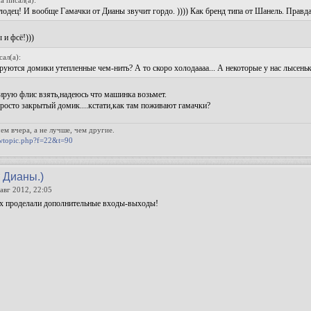
одец! И вообще Гамачки от Дианы звучит гордо. )))) Как бренд типа от Шанель. Правда
 и фсё!)))
сал(а):
руются домики утепленные чем-нить? А то скоро холодаааа... А некоторые у нас лысеньки
ирую флис взять,надеюсь что машинка возьмет.
росто закрытый домик....кстати,как там поживают гамачки?
eм вчера, а не лучше, чeм другие.
wtopic.php?f=22&t=90
т Дианы.)
авг 2012, 22:05
их проделали дополнительные входы-выходы!