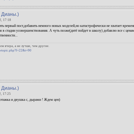
т Дианы.)
2, 17:18
ить первый пост,добавить немного новых моделей,но катастрофически не хватает врем
я в стадии усовершенствования. А чуть позже(дитё пойдет в школу) добавлю все с ценам
венности...
eм вчера, а не лучше, чeм другие.
wtopic.php?f=22&t=90
т Дианы.)
2, 17:25
этажка и двушка с, дырами ! Ждем цен)