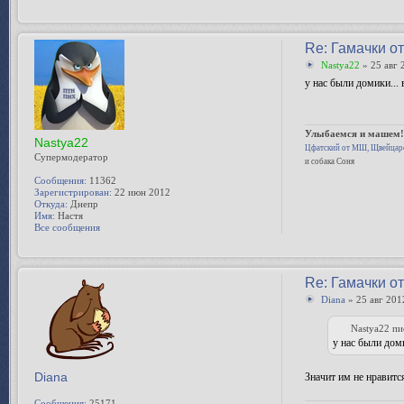
Re: Гамачки о
Nastya22
» 25 авг 
у нас были домики... 
Улыбаемся и машем
Nastya22
Цфатский от МШ, Щвейцар
Супермодератор
и собака Соня
Сообщения:
11362
Зарегистрирован:
22 июн 2012
Откуда:
Днепр
Имя:
Настя
Все сообщения
Re: Гамачки о
Diana
» 25 авг 201
Nastya22 пи
у нас были доми
Diana
Значит им не нравитс
Сообщения:
25171