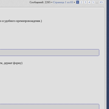
Сообщений: 2265 •
Страница
1
из
65
•
1
2
3
4
5
...
65
о и удобного времяпровождения.)
ем, держат форму)