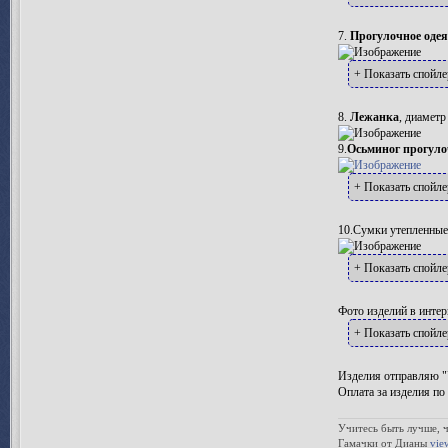
7.
Прогулочное оде
+ Показать спойле
8.
Лежанка
, диаметр
9.
Осьминог прогул
+ Показать спойле
10.Сумки утепленные
+ Показать спойле
Фото изделий в интер
+ Показать спойле
Изделия отправляю "
Оплата за изделия по
Учитесь быть лучше, ч
Гамачки от Дианы
vie