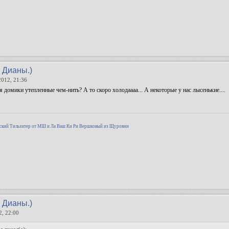
т Дианы.)
2012, 21:36
 домики утепленные чем-нить? А то скоро холодаааа... А некоторые у нас лысенькие....
!
ский Тильзитер от МШ и Ла Ваш Ки Ри Вершковый из Щуровни
т Дианы.)
2, 22:00
a писал(а):