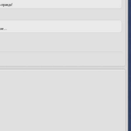
-правда!
е....