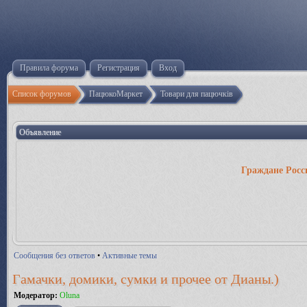
Правила форума
Регистрация
Вход
Список форумов
ПацюкоМаркет
Товари для пацючків
Объявление
Граждане Росс
Сообщения без ответов
•
Активные темы
Гамачки, домики, сумки и прочее от Дианы.)
Модератор:
Oluna