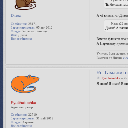
Ты большая мол
Diana
А чё юлить...от Дианы
Nastya22 пи
Сообщения:
25171
Зарегистрирован:
05 авг 2012
Диана! А плани
Откуда:
Украина, Винница
Имя:
Диана
Все сообщения
Вместо фланели план
А Пармезану нужен п
Учитесь быть лучше, ч
Гамачки от Дианы
vie
Re: Гамачки о
Pyatihatochka
» 25 
Я знаю! Я знаю! В н
Pyatihatochka
Администратор
Сообщения:
22710
Зарегистрирован:
31 май 2012
Откуда:
Харьков
Все сообщения