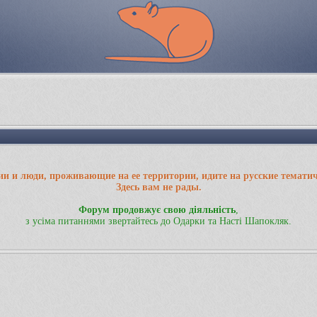
ии и люди, проживающие на ее территории, идите на русские темати
Здесь вам не рады.
Форум продовжує свою діяльність
,
з усіма питаннями звертайтесь до Одарки та Насті Шапокляк.