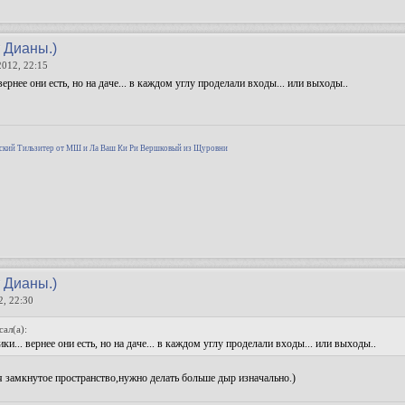
т Дианы.)
2012, 22:15
вернее они есть, но на даче... в каждом углу проделали входы... или выходы..
!
ский Тильзитер от МШ и Ла Ваш Ки Ри Вершковый из Щуровни
т Дианы.)
2, 22:30
сал(а):
ки... вернее они есть, но на даче... в каждом углу проделали входы... или выходы..
я замкнутое пространство,нужно делать больше дыр изначально.)