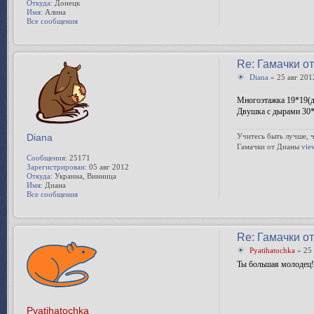
Откуда:
Донецк
Имя:
Алина
Все сообщения
Re: Гамачки о
Diana
» 25 авг 201
Многоэтажка 19*19(
Двушка с дырами 30*2
Diana
Учитесь быть лучше, ч
Гамачки от Дианы
vie
Сообщения:
25171
Зарегистрирован:
05 авг 2012
Откуда:
Украина, Винница
Имя:
Диана
Все сообщения
Re: Гамачки о
Pyatihatochka
» 25 
Ты большая молодец! 
Pyatihatochka