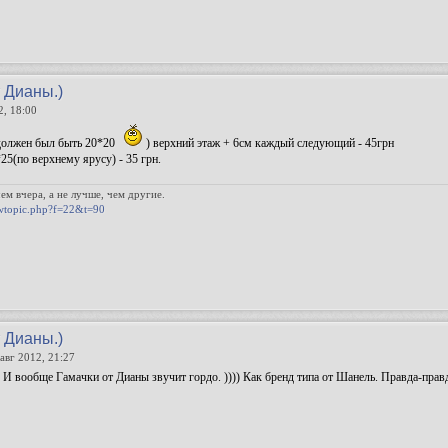
т Дианы.)
2, 18:00
должен был быть 20*20
) верхний этаж + 6см каждый следующий - 45грн
5(по верхнему ярусу) - 35 грн.
eм вчера, а не лучше, чeм другие.
wtopic.php?f=22&t=90
т Дианы.)
авг 2012, 21:27
И вообще Гамачки от Дианы звучит гордо. )))) Как бренд типа от Шанель. Правда-прав