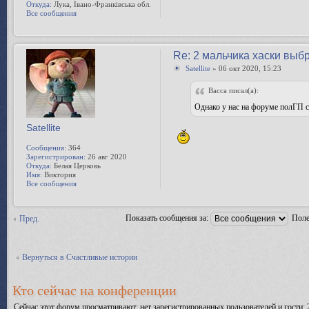
Откуда:
Лука, Івано-Франківська обл.
Все сообщения
Re: 2 мальчика хаски выб
Satellite
» 06 окт 2020, 15:23
Bacca писал(а):
Однако у нас на форуме полГП 
Satellite
Сообщения:
364
Зарегистрирован:
26 авг 2020
Откуда:
Белая Церковь
Имя:
Виктория
Все сообщения
Показать сообщения за:
Поле
Пред.
Вернуться в Счастливые истории
Кто сейчас на конференции
Сейчас этот форум просматривают: нет зарегистрированных пользователей и гости: 