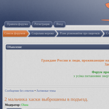
Правила форума
Регистрация
Вход
Список форумов
Соціальна мережа
Різне різноманітне про пацючків
Сч
Объявление
Граждане России и люди, проживающие на 
Зд
Форум про
з усіма питаннями звер
Сообщения без ответов
•
Активные темы
2 мальчика хаски выброшены в подъезд.
Модератор:
Oluna