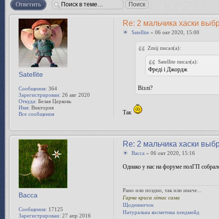
Ответить
Re: 2 мальчика хаски выб
Satellite
» 06 окт 2020, 15:00
Zmij писал(а):
Satellite писал(а):
Фреді і Джордж
Satellite
Візлі?
Сообщения:
364
Зарегистрирован:
26 авг 2020
Откуда:
Белая Церковь
Имя:
Виктория
Так
Все сообщения
Re: 2 мальчика хаски выб
Bacca
» 06 окт 2020, 15:16
Однако у нас на форуме полГП собрал
Рано или поздно, так или иначе...
Bacca
Гарна криса літає сама
Щоденничок
Сообщения:
17125
Натуральна косметика хендмейд
Зарегистрирован:
27 апр 2016