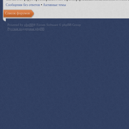
Сообщения без ответов
•
Активные темы
Список форумов
Powered by
phpBB
® Forum Software © phpBB Group
Русская поддержка phpBB