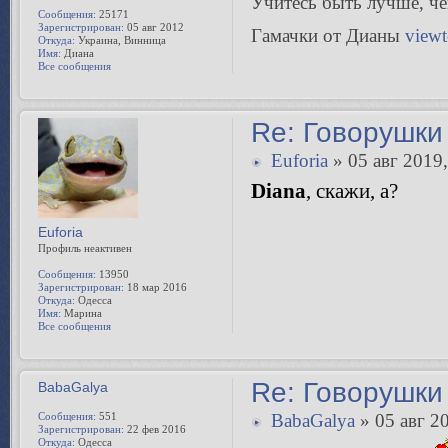
Учитесь быть лучше, чeм
Сообщения:
25171
Зарегистрирован:
05 авг 2012
Гамачки от Дианы
view
Откуда:
Украина, Винница
Имя:
Диана
Все сообщения
Re: Говорушки 
Euforia
» 05 авг 2019,
Diana
, скажи, а?
Euforia
Профиль неактивен
Сообщения:
13950
Зарегистрирован:
18 мар 2016
Откуда:
Одесса
Имя:
Марина
Все сообщения
Re: Говорушки 
BabaGalya
Сообщения:
551
BabaGalya
» 05 авг 2
Зарегистрирован:
22 фев 2016
Откуда:
Одесса