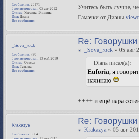
Сообщения:
25171
Учитесь быть лучше, чeм
Зарегистрирован:
05 авг 2012
Откуда:
Украина, Винница
Гамачки от Дианы
view
Имя:
Диана
Все сообщения
Re: Говорушки 
_Sova_rock
» 05 авг 
Diana писал(а):
Euforia
, я говори
_Sova_rock
начинаю
Сообщения:
798
Зарегистрирован:
13 май 2018
Откуда:
Одесса
Имя:
Татьяна
Все сообщения
++++ и ещё пара соте
Re: Говорушки 
Krakazya
Krakazya
» 05 авг 201
Сообщения:
6564
Зарегистрирован:
11 дек 2013