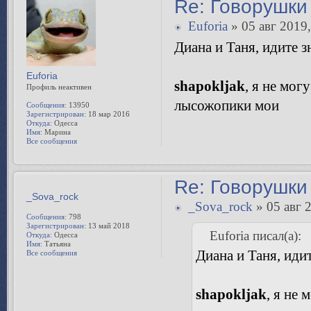
Re: Говорушки 
Euforia
» 05 авг 2019,
Диана и Таня, идите з
Euforia
shapokljak
, я не мо
Профиль неактивен
лысожопики мои
Сообщения:
13950
Зарегистрирован:
18 мар 2016
Откуда:
Одесса
Имя:
Марина
Все сообщения
Re: Говорушки 
_Sova_rock
» 05 авг 
Euforia писал(а):
Диана и Таня, иди
_Sova_rock
Сообщения:
798
Зарегистрирован:
13 май 2018
shapokljak
, я не
Откуда:
Одесса
Имя:
Татьяна