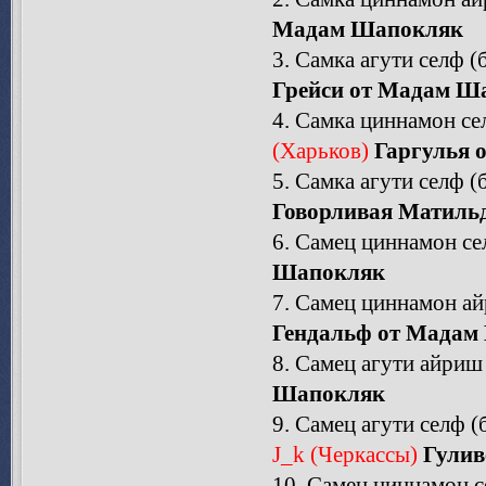
Мадам Шапокляк
3. Самка агути селф (
Грейси от Мадам Ш
4. Самка циннамон се
(Харьков)
Гаргулья 
5. Самка агути селф (
Говорливая Матиль
6. Самец циннамон се
Шапокляк
7. Самец циннамон ай
Гендальф от Мадам
8. Самец агути айриш
Шапокляк
9. Самец агути селф (
J_k (Черкассы)
Гулив
10. Самец циннамон с