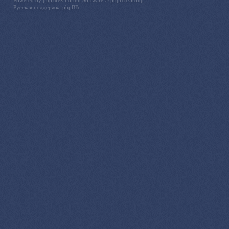
Сообщения без ответов
•
Активные темы
Список форумов
Powered by
phpBB
® Forum Software © phpBB Group
Русская поддержка phpBB