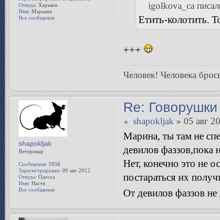
igolkova_ca писал(
Откуда:
Харьков
Имя:
Марьяна
Етить-колотить. 
Все сообщения
+++
Человек! Человека брось
Re: Говорушки 
shapokljak
» 05 авг 20
Марина, ты там не сп
shapokljak
девилов фаззов,пока 
Ветеринар
Нет, конечно это не о
Сообщения:
5956
Зарегистрирован:
09 авг 2012
постараться их получ
Откуда:
Одесса
Имя:
Настя
Все сообщения
От девилов фаззов не