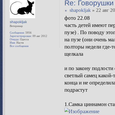
Все темные (в списке 
Все сообщения
Все светлые (в списке
Re: Говорушки 
shapokljak
» 22 авг 20
фото 22.08
shapokljak
часть детей имеют пер
Ветеринар
пузе) . По поводу эт
Сообщения:
5956
Зарегистрирован:
09 авг 2012
на пузе (они очень ма
Откуда:
Одесса
Имя:
Настя
полторы недели где-то
Все сообщения
щелкала
и по закону подлости 
светлый самец какой-т
конца и не определила
подрастут