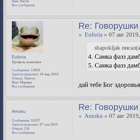
Имя:
Настя
Все сообщения
Re: Говорушки 
Euforia
» 07 авг 2019,
shapokljak писал(а
4. Самка фазз дамб
Euforia
Профиль неактивен
5. Самка фазз дам
Сообщения:
13950
Зарегистрирован:
18 мар 2016
Откуда:
Одесса
Имя:
Марина
дай тебе Бог здоровь
Все сообщения
Re: Говорушки 
Amoku
Amoku
» 07 авг 2019,
Сообщения:
16337
Зарегистрирован:
07 сен 2015
Откуда:
UA
Все сообщения