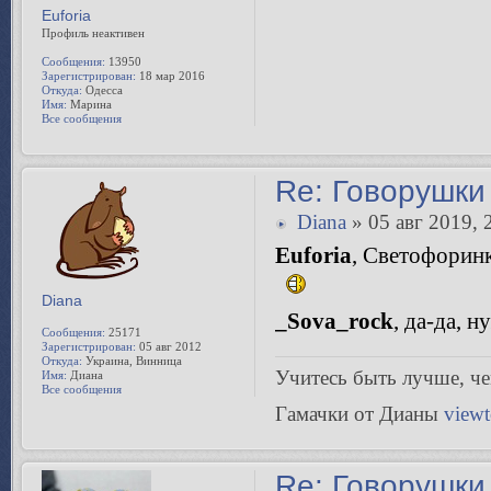
Euforia
Профиль неактивен
Сообщения:
13950
Зарегистрирован:
18 мар 2016
Откуда:
Одесса
Имя:
Марина
Все сообщения
Re: Говорушки 
Diana
» 05 авг 2019, 
Euforia
, Светофоринк
Diana
_Sova_rock
, да-да, 
Сообщения:
25171
Зарегистрирован:
05 авг 2012
Откуда:
Украина, Винница
Учитесь быть лучше, чeм
Имя:
Диана
Все сообщения
Гамачки от Дианы
view
Re: Говорушки 