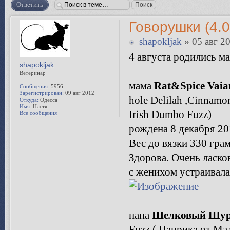
Ответить
Говорушки (4.0
shapokljak
» 05 авг 20
4 августа родились 
shapokljak
Ветеринар
мама
Rat&Spice Vaia
Сообщения:
5956
Зарегистрирован:
09 авг 2012
hole Delilah ,Cinnamo
Откуда:
Одесса
Имя:
Настя
Irish Dumbo Fuzz)
Все сообщения
рождена 8 декабря 201
Вес до вязки 330 гра
Здорова. Очень ласко
с женихом устраивала 
папа
Шелковый Шур
Fuzz ( Паприка от Ма