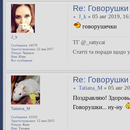
Re: Говорушки 
J_k
» 05 авг 2019, 16
говорушечки
J_k
ТГ @_rattycat
Сообщения:
14579
Зарегистрирован:
22 янв 2017
Статті та поради щодо
Откуда:
Черкаси
Имя:
Юлія
Все сообщения
Re: Говорушки 
Tatiana_M
» 05 авг 20
Поздравляю! Здоровь
Говорушки... ну-ну
Tatiana_M
Сообщения:
15553
Зарегистрирован:
12 июл 2015
Откуда:
Киев
Имя:
Татьяна