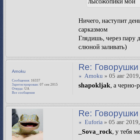
лысожопики мои
Все сообщения
Ничего, наступит ден
сарказмом
Глядишь, через пару д
слюной заливать)
Re: Говорушки 
Amoku
Amoku
» 05 авг 2019,
Сообщения:
16337
shapokljak
, а черно-
Зарегистрирован:
07 сен 2015
Откуда:
UA
Все сообщения
Re: Говорушки 
Euforia
» 05 авг 2019,
_Sova_rock
, у тебя 