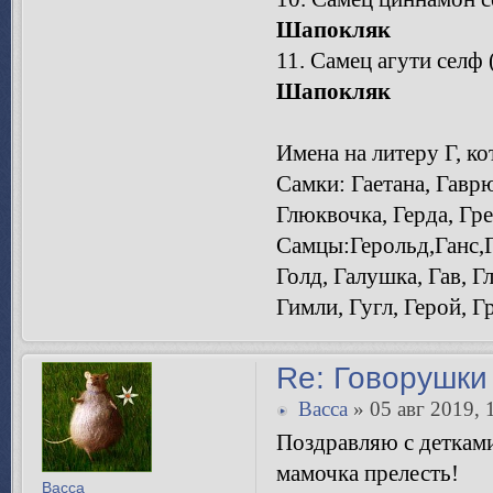
Шапокляк
11. Самец агути селф 
Шапокляк
Имена на литеру Г, ко
Самки: Гаетана, Гавр
Глюквочка, Герда, Гре
Самцы:Герольд,Ганс,Г
Голд, Галушка, Гав, Г
Гимли, Гугл, Герой, Г
Re: Говорушки 
Bacca
» 05 авг 2019, 
Поздравляю с детками
мамочка прелесть!
Bacca