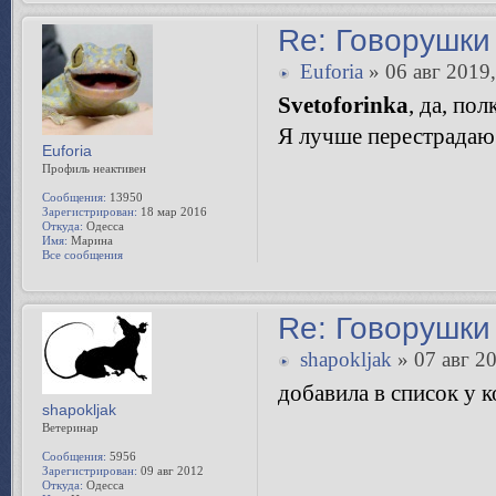
Re: Говорушки 
Euforia
» 06 авг 2019,
Svetoforinka
, да, по
Я лучше перестрадаю
Euforia
Профиль неактивен
Сообщения:
13950
Зарегистрирован:
18 мар 2016
Откуда:
Одесса
Имя:
Марина
Все сообщения
Re: Говорушки 
shapokljak
» 07 авг 20
добавила в список у 
shapokljak
Ветеринар
Сообщения:
5956
Зарегистрирован:
09 авг 2012
Откуда:
Одесса