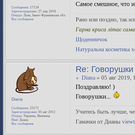
Самое смешное, что и
Сообщения:
17124
Зарегистрирован:
27 апр 2016
Откуда:
Лука, Івано-Франківська обл.
Рано или поздно, так или
Все сообщения
Гарна криса літає сама
Щоденничок
Натуральна косметика 
Re: Говорушки 
Diana
» 05 авг 2019, 
Поздравляю! )
Говорушки...
Diana
Сообщения:
25171
Учитесь быть лучше, чeм
Зарегистрирован:
05 авг 2012
Откуда:
Украина, Винница
Имя:
Диана
Гамачки от Дианы
view
Все сообщения