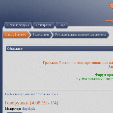
Правила форума
Регистрация
Вход
Список форумов
Розплідники
Розплідник декоративного пацюководства «
Объявление
Граждане России и люди, проживающие на 
Зд
Форум про
з усіма питаннями звер
Сообщения без ответов
•
Активные темы
Говорушки (4.08.19 - Г4)
Модератор:
shapokljak