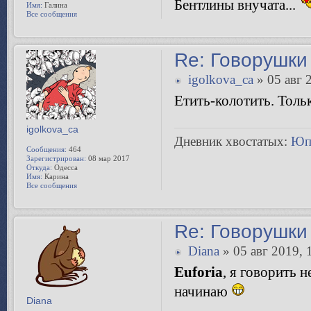
Бентлины внучата...
Имя:
Галина
Все сообщения
Re: Говорушки 
igolkova_ca
» 05 авг 
Етить-колотить. Тол
igolkova_ca
Дневник хвостатых:
Юп
Сообщения:
464
Зарегистрирован:
08 мар 2017
Откуда:
Одесса
Имя:
Карина
Все сообщения
Re: Говорушки 
Diana
» 05 авг 2019, 
Euforia
, я говорить н
начинаю
Diana