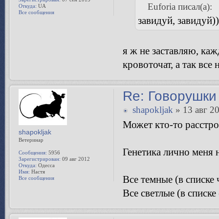
Re: Говорушки 
Amoku
Amoku
» 08 авг 2019,
Сообщения:
16337
Зарегистрирован:
07 сен 2015
Euforia писал(а):
Откуда:
UA
Все сообщения
завидуй, завидуй))
я ж не заставляю, каж
кровоточат, а так все
Re: Говорушки 
shapokljak
» 13 авг 20
Может кто-то расстрои
shapokljak
Ветеринар
Генетика лично меня 
Сообщения:
5956
Зарегистрирован:
09 авг 2012
Откуда:
Одесса
Имя:
Настя