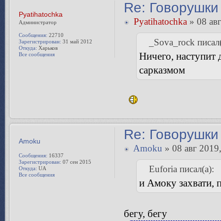
Откуда:
Одесса
Имя:
Марина
Все сообщения
Re: Говорушки 
Pyatihatochka
Pyatihatochka
» 08 авг
Администратор
Сообщения:
22710
_Sova_rock писал(
Зарегистрирован:
31 май 2012
Откуда:
Харьков
Ничего, наступит 
Все сообщения
сарказмом
Re: Говорушки 
Amoku
Amoku
» 08 авг 2019,
Сообщения:
16337
Зарегистрирован:
07 сен 2015
Euforia писал(а):
Откуда:
UA
Все сообщения