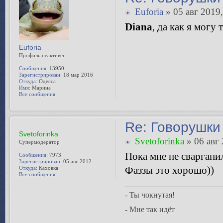
Euforia
» 05 авг 2019,
Diana
, да как я могу
Euforia
Профиль неактивен
Сообщения:
13950
Зарегистрирован:
18 мар 2016
Откуда:
Одесса
Имя:
Марина
Все сообщения
Re: Говорушки 
Svetoforinka
Svetoforinka
» 06 авг 
Супермодератор
Пока мне не сварганил
Сообщения:
7973
Зарегистрирован:
05 авг 2012
Фаззы это хорошо))
Откуда:
Каховка
Все сообщения
- Ты чокнутая!
- Мне так идёт