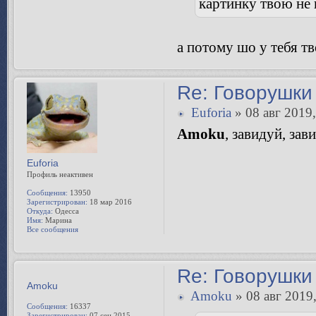
Amoku
Amoku
» 08 авг 2019,
Сообщения:
16337
Зарегистрирован:
07 сен 2015
Euforia писал(а):
Откуда:
UA
Все сообщения
картинку твою не
а потому шо у тебя т
Re: Говорушки 
Euforia
» 08 авг 2019,
Amoku
, завидуй, зав
Euforia
Профиль неактивен
Сообщения:
13950
Зарегистрирован:
18 мар 2016
Откуда:
Одесса
Имя:
Марина
Все сообщения