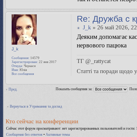
Re: Дружба с 
J_k
» 26 май 2026, 22
Деяким допомагає кас
нервового пацюка
J_k
Сообщения:
14579
ТГ @_rattycat
Зарегистрирован:
22 янв 2017
Откуда:
Черкаси
Статті та поради щодо
Имя:
Юлія
Все сообщения
Показать сообщения за:
Поле
Пред.
Вернуться в Утримання та догляд
Кто сейчас на конференции
Сейчас этот форум просматривают: нет зарегистрированных пользователей и гости: 
Сообщения без ответов
•
Активные темы