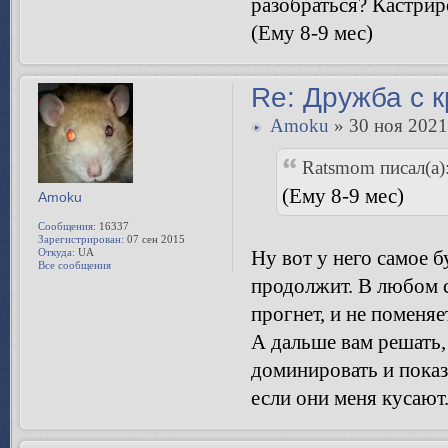
разобраться? Кастрир
(Ему 8-9 мес)
Re: Дружба с 
Amoku
» 30 ноя 2021
Ratsmom писал(а)
(Ему 8-9 мес)
Amoku
Сообщения:
16337
Зарегистрирован:
07 сен 2015
Откуда:
UA
Ну вот у него самое б
Все сообщения
продолжит. В любом с
прогнет, и не поменя
А дальше вам решать,
доминировать и показ
если они меня кусают