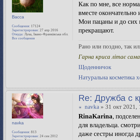
Как по мне, все норма
вместе окончательно 
Bacca
Мои пацаны и до сих п
Сообщения:
17124
прекращают.
Зарегистрирован:
27 апр 2016
Откуда:
Лука, Івано-Франківська обл.
Все сообщения
Рано или поздно, так или
Гарна криса літає сама
Щоденничок
Натуральна косметика 
Re: Дружба с 
navka
» 31 окт 2021, 
RinaKarina
, подселе
navka
для владельца. смотри
Сообщения:
813
даже сестры иногда др
Зарегистрирован:
24 сен 2012
Откуда:
Харьков