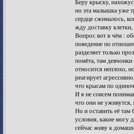
Беру крыску, нахожус
но эта малышка уже т
сердце сжималось, ког
жду доставку клетки,
Вопрос вот в чём : об
поведение по отношен
разделяет только про
помёта, там девчонки
относится неплохо, но
реагирует агрессивно.
что крысам по одиноч
И я не совсем понима
что они не уживутся, 
Но и оставить её там 
условия, какие могу да
сейчас живу к домаш