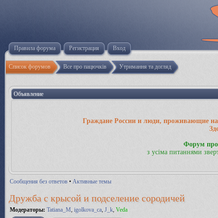
Правила форума
Регистрация
Вход
Список форумов
Все про пацючків
Утримання та догляд
Объявление
Граждане России и люди, проживающие на 
Зд
Форум про
з усіма питаннями звер
Сообщения без ответов
•
Активные темы
Дружба с крысой и подселение сородичей
Модераторы:
Tatiana_M
,
igolkova_ca
,
J_k
,
Veda