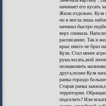
начинает его кусать з
Жили отдельно. Кузя 
но я могла лишь набл
начинал быстро подбег
верх снимала. Наполн
расписанию. Так и жи
крыс никто не брал н
Кузи. Стал менее агр
руки,чесать,мой личн
познакомить мальчико
друга,позже Кузя напа
ранка гораздо больше
Старая ранка зажила,
территории. Обращаюс
подселить? Или иска
жалко..милейший,добр