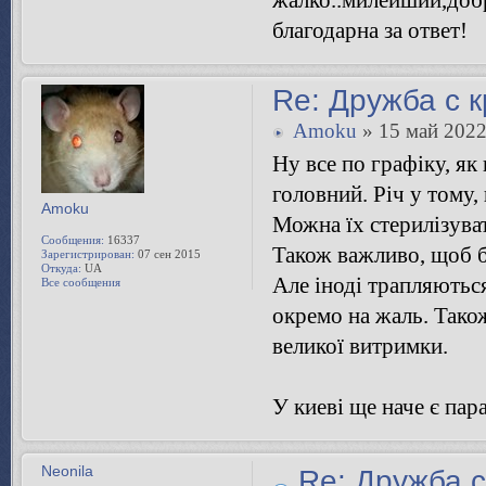
благодарна за ответ!
Re: Дружба с 
Amoku
» 15 май 2022
Ну все по графіку, як
головний. Річ у тому,
Amoku
Можна їх стерилізува
Сообщения:
16337
Також важливо, щоб бу
Зарегистрирован:
07 сен 2015
Откуда:
UA
Але іноді трапляються
Все сообщения
окремо на жаль. Тако
великої витримки.
У киеві ще наче є пар
Neonila
Re: Дружба 