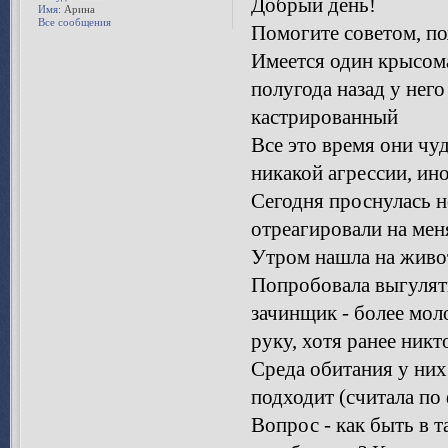
Добрый день!
Имя:
Арина
Все сообщения
Помогите советом, п
Имеется один крысома
полугода назад у него
кастрированный
Все это время они чу
никакой агрессии, ин
Сегодня проснулась но
отреагировали на мен
Утром нашла на живот
Попробовала выгулять
зачинщик - более мол
руку, хотя ранее никт
Среда обитания у них
подходит (считала по 
Вопрос - как быть в т