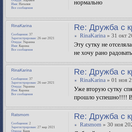
нормально
Имя:
Наталия
Все сообщения
Re: Дружба с 
RinaKarina
Сообщения:
37
RinaKarina
» 31 окт 2
Зарегистрирован:
26 окт 2021
Откуда:
Украина
Эту сутку не отселяла
Имя:
Карина
Все сообщения
не хочу рано радовать
Re: Дружба с 
RinaKarina
Сообщения:
37
RinaKarina
» 01 ноя 2
Зарегистрирован:
26 окт 2021
Откуда:
Украина
Уже вторую сутку спят
Имя:
Карина
Все сообщения
прошло успешно!!!! В
Re: Дружба с 
Ratsmom
Сообщения:
2
Ratsmom
» 30 ноя 20
Зарегистрирован:
27 мар 2021
Откуда:
Киев