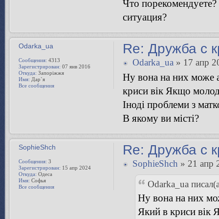
Что порекомендуете? 
ситуация?
Re: Дружба с 
Odarka_ua
Сообщения:
4313
Odarka_ua
» 17 апр 2
Зарегистрирован:
07 янв 2016
Откуда:
Запоріжжя
Ну вона на них може 
Имя:
Дар`я
Все сообщения
криси вік Якщо молод
Іноді проблеми з мат
В якому ви місті?
Re: Дружба с 
SophieShch
Сообщения:
3
SophieShch
» 21 апр 
Зарегистрирован:
15 апр 2024
Откуда:
Одеса
Имя:
Софья
Odarka_ua писал(а
Все сообщения
Ну вона на них мо
Який в криси вік 