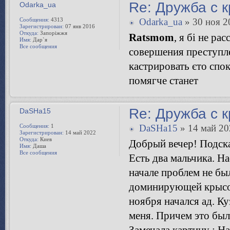
Re: Дружба с 
Odarka_ua
Сообщения:
4313
Odarka_ua
» 30 ноя 2
Зарегистрирован:
07 янв 2016
Откуда:
Запоріжжя
Ratsmom
, я бі не ра
Имя:
Дар`я
Все сообщения
совершения преступл
кастрировать єто спо
помягче станет
Re: Дружба с 
DaSHa15
Сообщения:
1
DaSHa15
» 14 май 20
Зарегистрирован:
14 май 2022
Откуда:
Киев
Добрый вечер! Подск
Имя:
Даша
Все сообщения
Есть два мальчика. Наф
начале проблем не б
доминирующей крысой
ноября начался ад. Ку
меня. Причем это был
Замечала картину : Н