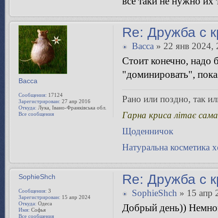
все таки не нужно их 
Re: Дружба с 
Bacca
» 22 янв 2024, 
Стоит конечно, надо б
"доминировать", показ
Bacca
Сообщения:
17124
Рано или поздно, так или
Зарегистрирован:
27 апр 2016
Откуда:
Лука, Івано-Франківська обл.
Гарна криса літає сама
Все сообщения
Щоденничок
Натуральна косметика 
Re: Дружба с 
SophieShch
Сообщения:
3
SophieShch
» 15 апр 
Зарегистрирован:
15 апр 2024
Откуда:
Одеса
Добрый день)) Немног
Имя:
Софья
Все сообщения