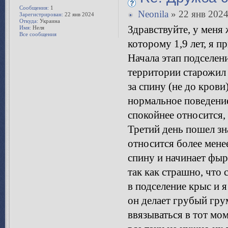
Сообщения:
1
Neonila
» 22 янв 2024
Зарегистрирован:
22 янв 2024
Откуда:
Украина
Здравствуйте, у меня 
Имя:
Неля
Все сообщения
которому 1,9 лет, я п
Начала этап подселен
территории старожил 
за спину (не до крови
нормальное поведени
спокойнее относится, 
Третий день пошел зн
относится более менее
спину и начинает фы
так как страшно, что
в подселение крыс и 
он делает грубый грум
ввязываться в тот мо