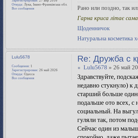
Зарегистрирован:
27 апр 2016
Откуда:
Лука, Івано-Франківська обл.
Рано или поздно, так или
Все сообщения
Гарна криса літає сама
Щоденничок
Натуральна косметика 
Re: Дружба с 
Lulu5678
Сообщения:
1
Lulu5678
» 26 май 20
Зарегистрирован:
26 май 2026
Откуда:
Одесса
Здравствуйте, подска
Все сообщения
недавно стукнуло) к 
старший больше одино
подальше ото всех, с
социальный. На выгуле
гуляли так, потом по
Сейчас один из малы
спокойно, даже пытае