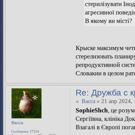
стерилізувати Іно
агресивної поведі
В якому ви місті?
Крыске максимум четы
стерелизовать планир
репродуктивной систе
Словакии в целом рато
Re: Дружба с 
Bacca
» 21 апр 2024, 
SophieShch
, це розу
Сергіївна, клініка До
Bacca
Взагалі в Європі пога
Сообщения:
17124