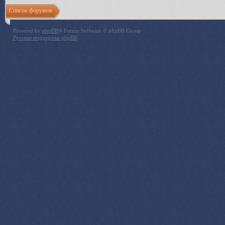
Список форумов
Powered by
phpBB
® Forum Software © phpBB Group
Русская поддержка phpBB