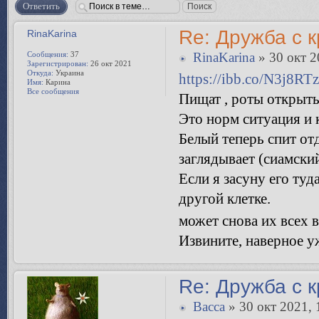
Ответить
Re: Дружба с 
RinaKarina
Сообщения:
37
RinaKarina
» 30 окт 2
Зарегистрирован:
26 окт 2021
Откуда:
Украина
https://ibb.co/N3j8RTz
Имя:
Карина
Все сообщения
Пищат , роты открыты
Это норм ситуация и 
Белый теперь спит отд
заглядывает (сиамский
Если я засуну его туда
другой клетке.
может снова их всех 
Извините, наверное уж
Re: Дружба с 
Bacca
» 30 окт 2021, 