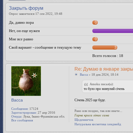
Закрыть форум
Опрос закончился 17 сен 2022, 19:48
Да, давно пора
0
Нет, он еще нужен
Мне все равно
0
Свой вариант - сообщение в текущую тему
3
Всего голосов : 18
Re: Думаю в январе закр
Bacca
» 18 дек 2024, 18:14
Amoku писал(а):
то було про минулий січень
Bacca
Сiчень 2025 ще буде.
Сообщения:
17124
Рано или поздно, так или иначе...
Зарегистрирован:
27 апр 2016
Гарна криса літає сама
Откуда:
Лука, Івано-Франківська обл.
Щоденничок
Все сообщения
Натуральна косметика хендмейд