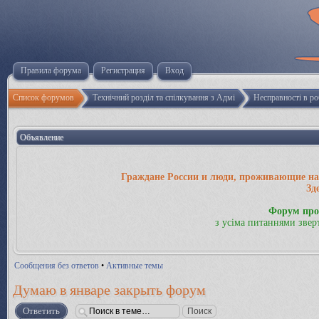
Правила форума
Регистрация
Вход
Список форумов
Технічний розділ та спілкування з Адміністрацією
Несправності в р
Объявление
Граждане России и люди, проживающие на 
Зд
Форум про
з усіма питаннями звер
Сообщения без ответов
•
Активные темы
Думаю в январе закрыть форум
Ответить