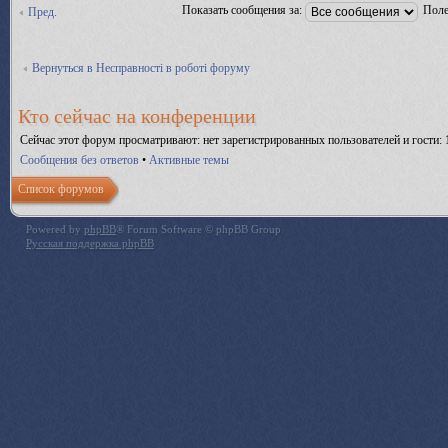
Показать сообщения за:
Поле
Пред.
Вернуться в Несправності в роботі форуму
Кто сейчас на конференции
Сейчас этот форум просматривают: нет зарегистрированных пользователей и гости: 
Сообщения без ответов
•
Активные темы
Список форумов
Powered by
phpBB
® Forum Software © phpBB Group
Русская поддержка phpBB