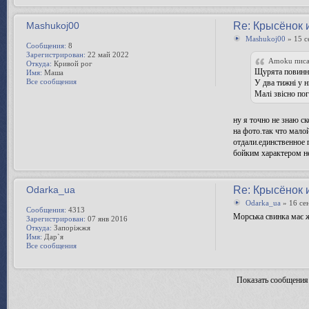
Mashukoj00
Re: Крысёнок 
Mashukoj00
» 15 с
Сообщения:
8
Зарегистрирован:
22 май 2022
Amoku писа
Откуда:
Кривой рог
Щурята повинні
Имя:
Маша
Все сообщения
У два тижні у н
Малі звісно пог
ну я точно не знаю с
на фото.так что мало
отдали.единственное 
бойким характером н
Odarka_ua
Re: Крысёнок 
Odarka_ua
» 16 се
Сообщения:
4313
Морська свинка має ж
Зарегистрирован:
07 янв 2016
Откуда:
Запоріжжя
Имя:
Дар`я
Все сообщения
Показать сообщения