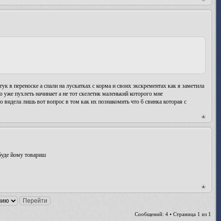
к в переноске а спали на лускатках с корма и своих экскрементах как я заметила
 уже пухлеть начинает а не тот скелетик маленький которого мне
 видела лишь вот вопрос в том как их познакомить что б свинка которая с
 буде йому товариш
Сообщений: 4 • Страница
1
из
1