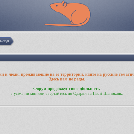
ть сюди
ии и люди, проживающие на ее территории, идите на русские темати
Здесь вам не рады.
Форум продовжує свою діяльність
,
з усіма питаннями звертайтесь до Одарки та Насті Шапокляк.