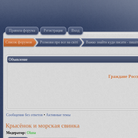
Правила форума
Регистрация
Вход
Список форумов
Розмови про все на світі
Важко знайти куди писати - пиші
Объявление
Граждане Росс
Сообщения без ответов
•
Активные темы
Крысёнок и морская свинка
Модератор:
Oluna