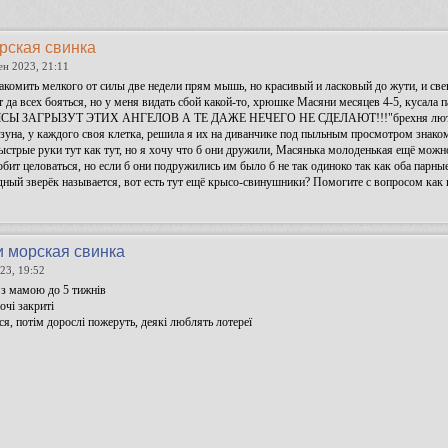
рская свинка
ен 2023, 21:11
акомить мелкого от силы две недели прям мышь, но красивый и ласковый до жути, и св
да всех бояться, но у меня видать сбой какой-то, хрюшке Масяни месяцев 4-5, кусала па
Ы ЗАГРЫЗУТ ЭТИХ АНГЕЛОВ А ТЕ ДАЖЕ НЕЧЕГО НЕ СДЕЛАЮТ!!!"брехня лютая! Крысён
узуна, у каждого своя клетка, решила я их на диванчике под пыльным просмотром знаком
быстрые руки тут как тут, но я хочу что б они дружили, Масянька молоденькая ещё можн
бит целоваться, но если б они подружились им было б не так одиноко так как оба парн
дный зверёк называется, вот есть тут ещё крысо-свинушники? Помогите с вопросом как 
и морская свинка
23, 19:52
 з мамою до 5 тижнів
очі закриті
ся, потім дорослі пожеруть, деякі люблять лотереї