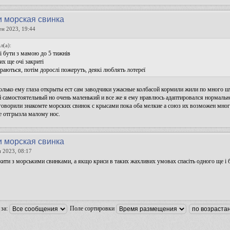
и морская свинка
ен 2023, 19:44
л(а):
 бути з мамою до 5 тижнів
их ще очі закриті
раються, потім дорослі пожеруть, деякі люблять лотереї
колько ему глаза открыты ест сам заводчики ужасные колбасой кормили жили по много шту
й самостоятельный но очень маленький и все же я ему нравлюсь адаптировался нормально
говорили знакомте морских свинок с крысами пока оба мелкие а союз их возможен много
е отгрызла малому нос.
и морская свинка
н 2023, 08:17
ити з морськими свинками, а якщо криси в таких жахливих умовах спасіть одного ще і
 за:
Поле сортировки