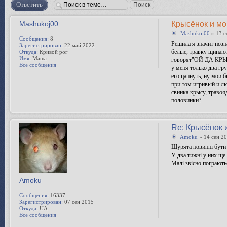
Ответить
Mashukoj00
Крысёнок и мо
Mashukoj00
» 13 с
Сообщения:
8
Решила я значит позн
Зарегистрирован:
22 май 2022
белые, травку щипают 
Откуда:
Кривой рог
Имя:
Маша
говорят"ОЙ ДА КРЫС
Все сообщения
у меня только два гр
его цапнуть, ну мои 
при том игривый и лю
свинка крысу, травоя
половинки?
Re: Крысёнок 
Amoku
» 14 сен 20
Щурята повинні бути
У два тижні у них ще 
Малі звісно пограють
Amoku
Сообщения:
16337
Зарегистрирован:
07 сен 2015
Откуда:
UA
Все сообщения