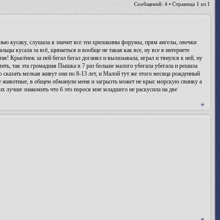
Сообщений: 4 • Страница
1
из
1
енью кусаку, слушала я значит все эти хрюшкины форумы, прям ангелы, овечки
льцы кусала за всё, щипаеться и вообще не такая как все, ну все в интернете
ок за ней бегал бегал доганял и вылизывала, играл и тянулся к ней, ну
ить, так эта громадная Пышка в 7 раз больше малого убегала убегала и решила
о сказать мелкая живут они по 8-13 лет, и Малой тут же этого месяца рожденный
ые животные, в общем обманули меня и загрызть может не крыс морскую свинку а
их лучше знакомить что б это порося мне младшего не раскусила на две