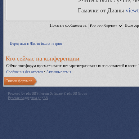
Учитесь быть лучше, чeм
Гамачки от Дианы
view
Показать сообщения за:
Поле со
Вернуться в Життя інших тварин
Кто сейчас на конференции
Сейчас этот форум просматривают: нет зарегистрированных пользователей и гости: 
Сообщения без ответов
•
Активные темы
Список форумов
Powered by
phpBB
® Forum Software © phpBB Group
Русская поддержка phpBB