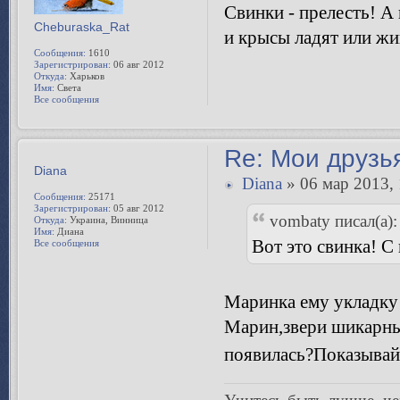
Свинки - прелесть! А
Cheburaska_Rat
и крысы ладят или жи
Сообщения:
1610
Зарегистрирован:
06 авг 2012
Откуда:
Харьков
Имя:
Света
Все сообщения
Re: Мои друзь
Diana
» 06 мар 2013, 
vombaty писал(а):
Вот это свинка! С
Diana
Сообщения:
25171
Зарегистрирован:
05 авг 2012
Откуда:
Украина, Винница
Маринка ему укладку 
Имя:
Диана
Все сообщения
Марин,звери шикарные
появилась?Показыва