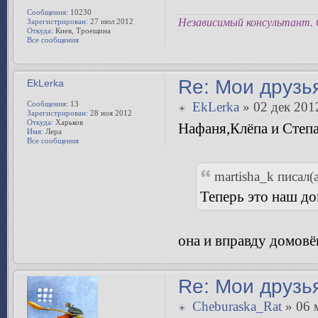
Сообщения:
10230
Независимый консультант. 
Зарегистрирован:
27 июл 2012
Откуда:
Киев, Троещина
Все сообщения
Re: Мои друзь
EkLerka
Сообщения:
13
EkLerka
» 02 дек 201
Зарегистрирован:
28 ноя 2012
Откуда:
Харьков
Нафаня,Клёпа и Степа
Имя:
Лера
Все сообщения
martisha_k писал(а
Теперь это наш д
она и вправду домовё
Re: Мои друзь
Cheburaska_Rat
» 06 