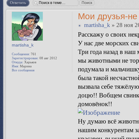
Ответить
Мои друзья-не
martisha_k
» 28 ноя 2
Расскажу о своих нек
У нас две морских св
martisha_k
Три года назад в наш
Сообщения:
761
Зарегистрирован:
08 авг 2012
мы животными не торг
Откуда:
Харьков
Имя:
Марина
подумала и мальчишку 
Все сообщения
была такой несчастной
вызвала себе тяжёлу
доцю!! Вобщем свинка
домовёнок!!
Ну думаю всё животно
нашим конкурентам за 
красавец, рыжий пуши