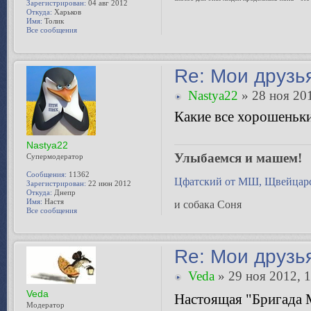
Зарегистрирован:
04 авг 2012
Откуда:
Харьков
Имя:
Толик
Все сообщения
Re: Мои друзь
Nastya22
» 28 ноя 201
Какие все хорошеньк
Nastya22
Улыбаемся и машем!
Супермодератор
Сообщения:
11362
Цфатский от МШ, Щвейцарс
Зарегистрирован:
22 июн 2012
Откуда:
Днепр
Имя:
Настя
и собака Соня
Все сообщения
Re: Мои друзь
Veda
» 29 ноя 2012, 
Veda
Настоящая "Бригада М
Модератор