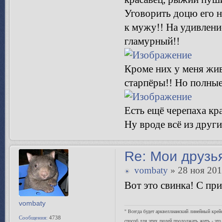
Уговорить доцю его н
к мужу!! На удивлени
гламурный!!
Кроме них у меня жив
старпёры!! Но полные
Есть ещё черепаха кра
Ну вроде всё из други
Re: Мои друзь
vombaty
» 28 ноя 201
Вот это свинка! С пр
vombaty
" Всегда будет арквеллианский линейный крей
Сообщения:
4738
способ для этих людей продолжать жить - это 