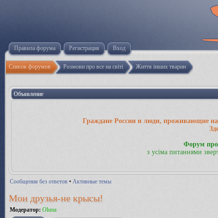
Правила форума
Регистрация
Вход
Список форумов
Розмови про все на світі
Життя інших тварин
Объявление
Граждане России и люди, проживающие на 
Зд
Форум про
з усіма питаннями звер
Сообщения без ответов
•
Активные темы
Мои друзья-не крысы!
Модератор:
Oluna