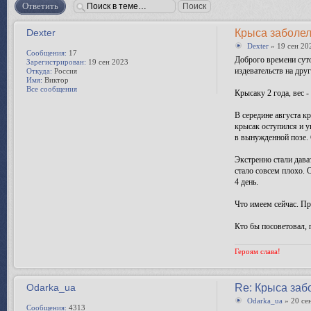
Ответить
Dexter
Крыса заболел
Dexter
» 19 сен 20
Сообщения:
17
Доброго времени суто
Зарегистрирован:
19 сен 2023
издевательств на дру
Откуда:
Россия
Имя:
Виктор
Все сообщения
Крысаку 2 года, вес -
В середине августа к
крысак оступился и у
в вынужденной позе.
Экстренно стали дава
стало совсем плохо. 
4 день.
Что имеем сейчас. Пр
Кто бы посоветовал, 
Героям слава!
Odarka_ua
Re: Крыса заб
Odarka_ua
» 20 се
Сообщения:
4313