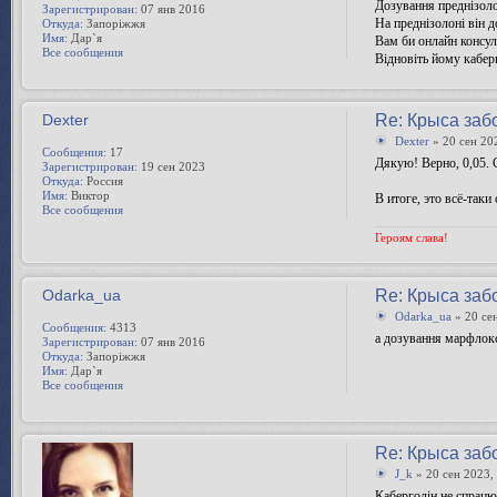
Дозування преднізоло
Зарегистрирован:
07 янв 2016
На преднізолоні він д
Откуда:
Запоріжжя
Имя:
Дар`я
Вам би онлайн консул
Все сообщения
Відновіть йому каберг
Dexter
Re: Крыса заб
Dexter
» 20 сен 20
Сообщения:
17
Дякую! Верно, 0,05. 
Зарегистрирован:
19 сен 2023
Откуда:
Россия
Имя:
Виктор
В итоге, это всё-так
Все сообщения
Героям слава!
Odarka_ua
Re: Крыса заб
Odarka_ua
» 20 се
Сообщения:
4313
а дозування марфлокс
Зарегистрирован:
07 янв 2016
Откуда:
Запоріжжя
Имя:
Дар`я
Все сообщения
Re: Крыса заб
J_k
» 20 сен 2023,
Каберголін не спрацюв