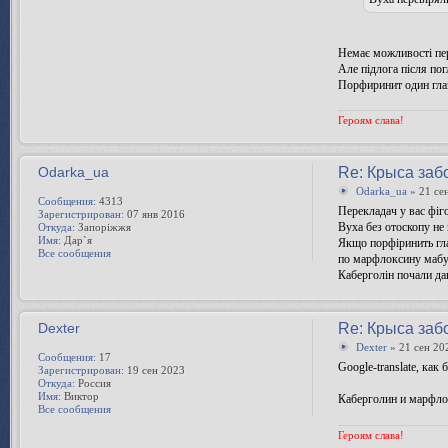
Немає можливості пер
Але підлога після по
Порфиринит один гла
Героям слава!
Odarka_ua
Re: Крыса заб
Odarka_ua
» 21 се
Сообщения:
4313
Перекладач у вас фіго
Зарегистрирован:
07 янв 2016
Вуха без отоскопу не
Откуда:
Запоріжжя
Имя:
Дар`я
Якщо порфіринить гла
Все сообщения
по марфлоксину мабуть
Каберголін почали да
Dexter
Re: Крыса заб
Dexter
» 21 сен 20
Сообщения:
17
Google-translate, как
Зарегистрирован:
19 сен 2023
Откуда:
Россия
Имя:
Виктор
Каберголин и марфло
Все сообщения
Героям слава!