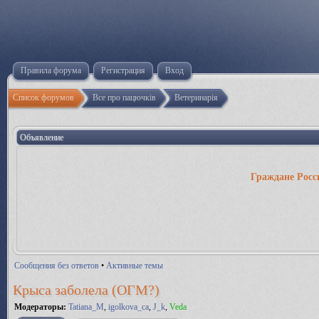
Правила форума
Регистрация
Вход
Список форумов
Все про пацючків
Ветеринарія
Объявление
Граждане Росс
Сообщения без ответов
•
Активные темы
Крыса заболела (ОГМ?)
Модераторы:
Tatiana_M
,
igolkova_ca
,
J_k
,
Veda