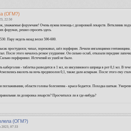
а (ОГМ?)
23, 22:50
к, уважаемые форумчане! Очень нужна помощь с дозировкой лекарств. Ветклиник подход
гих форумах, решил спросить здесь.
 530. Пару недель назад весил 590-600.
рысак простудился; чихал, порюкивал, шёл порфирин. Лечили ингаляциями гентамицина. 
пал. После этого началось резкое ухудшение. Он сильно ослаб, отказали передние лапоч
 Сильно порфиринил. Истечений из ушей не было.
ть каберголин - таблетка разводится в 1 мл, из инсулинового шприца в рот 0,1 мл. В т
Осмелились вколоть на ночь преднизолон 0,1, также дали аспаркам. После этого ему стал
и поглаживании, области головы болезненна - крыса бодается. Походка шаткая. Умеренн
правильная ли дозировка лекарств? Просчитался ли я где-нибудь?
олела (ОГМ?)
н 2023, 07:33