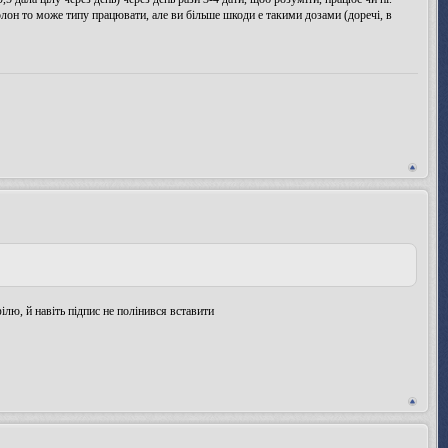
олон то може типу працювати, але ви більше шкоди е такими дозами (доречі, в
лю, й навіть підпис не полінився вставити