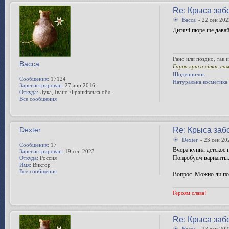
Re: Крыса заб
Bacca
» 22 сен 202
Дитячі пюре ще давайт
Рано или поздно, так и
Bacca
Гарна криса літає са
Щоденничок
Сообщения:
17124
Натуральна косметика
Зарегистрирован:
27 апр 2016
Откуда:
Лука, Івано-Франківська обл.
Все сообщения
Dexter
Re: Крыса заб
Dexter
» 23 сен 20
Сообщения:
17
Вчера купил детское 
Зарегистрирован:
19 сен 2023
Попробуем варианты
Откуда:
Россия
Имя:
Виктор
Все сообщения
Вопрос. Можно ли пот
Героям слава!
Re: Крыса заб
Bacca
» 23 сен 202