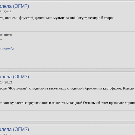
олела (ОГМ?)
3, 22:48
е, овочеві і фруктові, дитячі каші мультизлакові, йогурт, нежирний творог.
ли иначе...
ма
 хендмейд
олела (ОГМ?)
23, 20:21
пюре "Фрутоняня", с индейкой а также кашу с индейкой, брокколи и картофелем. Крысак п
.
ихоньку слезть с преднизолона и поколоть мексидол? Отзывы об этом препарате хороши
олела (ОГМ?)
3, 23:23