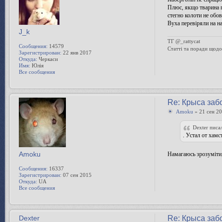
Плюс, якщо тварина г
стегно колоти не обо
Вуха перевіряли на н
J_k
ТГ @_rattycat
Сообщения:
14579
Статті та поради щод
Зарегистрирован:
22 янв 2017
Откуда:
Черкаси
Имя:
Юлія
Все сообщения
Re: Крыса заб
Amoku
» 21 сен 20
Dexter писал
. Устал от хамс
Amoku
Намагаюсь зрозуміти,
Сообщения:
16337
Зарегистрирован:
07 сен 2015
Откуда:
UA
Все сообщения
Dexter
Re: Крыса заб