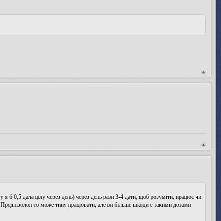
 я б 0,5 дала цілу через день) через день рази 3-4 дати, щоб розуміти, працює чи
). Преднізолон то може типу працювати, але ви більше шкоди е такими дозами