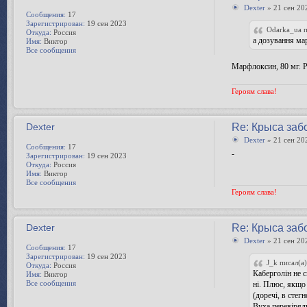
Dexter
» 21 сен 20
Сообщения:
17
Зарегистрирован:
19 сен 2023
Odarka_ua п
Откуда:
Россия
а дозування ма
Имя:
Виктор
Все сообщения
Марфлоксин, 80 мг. Р
Героям слава!
Dexter
Re: Крыса заб
Dexter
» 21 сен 20
Сообщения:
17
-
Зарегистрирован:
19 сен 2023
Откуда:
Россия
Имя:
Виктор
Все сообщения
Героям слава!
Dexter
Re: Крыса заб
Dexter
» 21 сен 20
Сообщения:
17
Зарегистрирован:
19 сен 2023
J_k писал(а)
Откуда:
Россия
Каберголін не с
Имя:
Виктор
Все сообщения
ні. Плюс, якщо
(доречі, в стег
Вуха перевірял