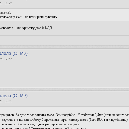
23, 12:23
исал(а):
рфлоксину яке? Таблетки різні бувають
азвожу в 1 мл, крысаку даю 0,1-0,3
олела (ОГМ?)
23, 12:32
олела (ОГМ?)
23, 12:35
:
працював, бо доза у вас занадто мала. Вам потрібно 1/2 таблетки 0,5мг (хоча на вашу вагу
 тварина геть погана,то йому б прокапати через катетер маніт (1мл/100г ваги приблизно
но колоти не обов'язково, підшкірно прекрасно працює).
и на наявність отиту? Симптоматика схожа у обох випадках.