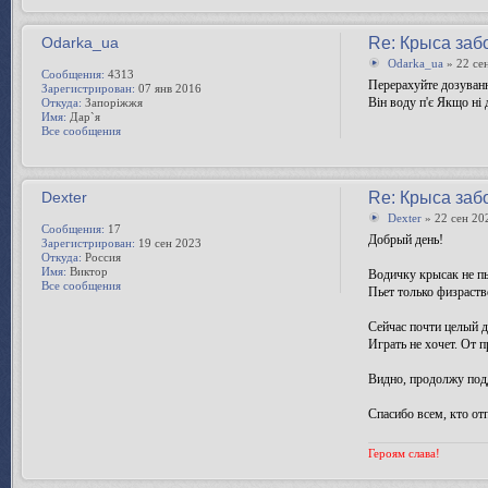
Odarka_ua
Re: Крыса заб
Odarka_ua
» 22 се
Сообщения:
4313
Перерахуйте дозуванн
Зарегистрирован:
07 янв 2016
Він воду п'є Якщо ні
Откуда:
Запоріжжя
Имя:
Дар`я
Все сообщения
Dexter
Re: Крыса заб
Dexter
» 22 сен 20
Сообщения:
17
Добрый день!
Зарегистрирован:
19 сен 2023
Откуда:
Россия
Имя:
Виктор
Водичку крысак не пьё
Все сообщения
Пьет только физраств
Сейчас почти целый д
Играть не хочет. От п
Видно, продолжу подд
Спасибо всем, кто от
Героям слава!