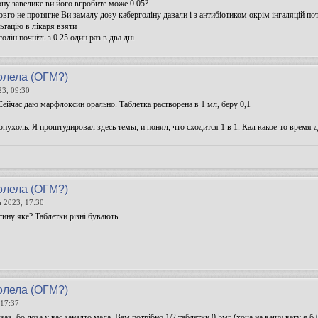
ну завелике ви його вгробите може 0.05?
овго не протягне Ви замалу дозу каберголіну давали і з антибіотиком окрім інгаляцій п
ьтацію в лікаря взяти
олін почніть з 0.25 один раз в два дні
олела (ОГМ?)
23, 09:30
Сейчас даю марфлоксин орально. Таблетка растворена в 1 мл, беру 0,1
и опухоль. Я проштудировал здесь темы, и понял, что сходится 1 в 1. Кал какое-то время
олела (ОГМ?)
н 2023, 17:30
ину яке? Таблетки різні бувають
олела (ОГМ?)
 17:37
ав, бо доза у вас занадто мала. Вам потрібно 1/2 таблетки 0,5мг (хоча на вашу вагу я б 0