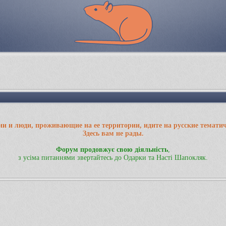
ии и люди, проживающие на ее территории, идите на русские темати
Здесь вам не рады.
Форум продовжує свою діяльність
,
з усіма питаннями звертайтесь до Одарки та Насті Шапокляк.