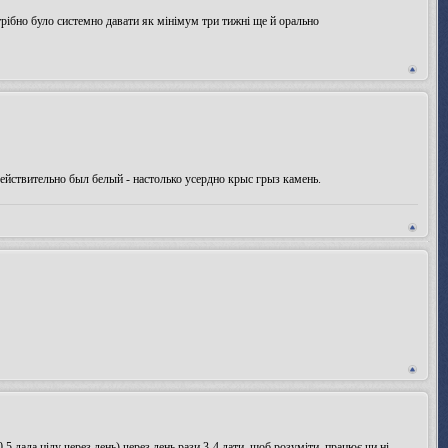
отрібно було системно давати як мінімум три тижні ще й орально
 действительно был белый - настолько усердно крыс грыз камень.
,5 дала цілу через день) через день рази 3-4 дати, щоб розуміти, працює чи ні.