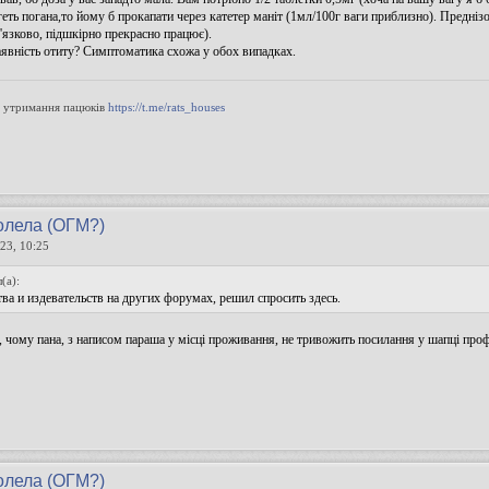
еть погана,то йому б прокапати через катетер маніт (1мл/100г ваги приблизно). Предніз
в'язково, підшкірно прекрасно працює).
аявність отиту? Симптоматика схожа у обох випадках.
о утримання пацюків
https://t.me/rats_houses
олела (ОГМ?)
23, 10:25
(а):
тва и издевательств на других форумах, решил спросить здесь.
 чому пана, з написом параша у місці проживання, не тривожить посилання у шапці профі
олела (ОГМ?)