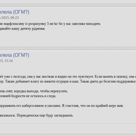
олела (ОГМ?)
н 2023, 06:23
я марфлоксину із розрахунку 5 мг/кг бо у вас завелике виходить
 давайте кашу дитячу рідненьк
олела (ОГМ?)
23, 15:24
т уже с полгода, она у нас жесткая и видно он это чувствует. Если налить в поилку, она
ор. Также добывает влагу из мякоти огурцов и каш. Такая диета до болезни поддерживал
ень спит, изредка выходя, чтобы перекусить.
режней бодрости не осталось и следа.
ерживать его каберголином и уколами. Я счастлив, что он по крайней мере жив.
писывался. Периодически еще буду заглядывать.