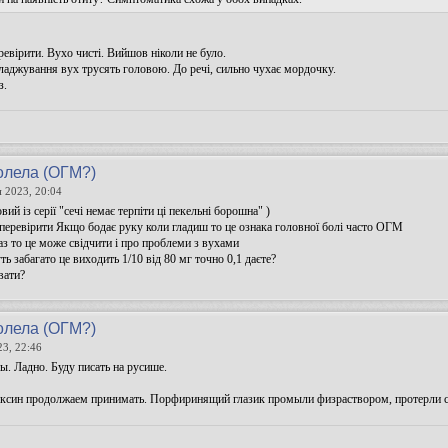
евірити. Вухо чисті. Вийшов ніколи не було.
гладжування вух трусять головою. До речі, сильно чухає мордочку.
з.
олела (ОГМ?)
н 2023, 20:04
вий із серії "сечі немає терпіти ці пекельні борошна" )
 перевірити Якщо бодає руку коли гладиш то це ознака головної болі часто ОГМ
з то це може свідчити і про проблеми з вухами
 забагато це виходить 1/10 від 80 мг точно 0,1 даєте?
вати?
олела (ОГМ?)
23, 22:46
 бы. Ладно. Буду писать на русише.
ксин продолжаем принимать. Порфиринящий глазик промыли физраствором, протерли с