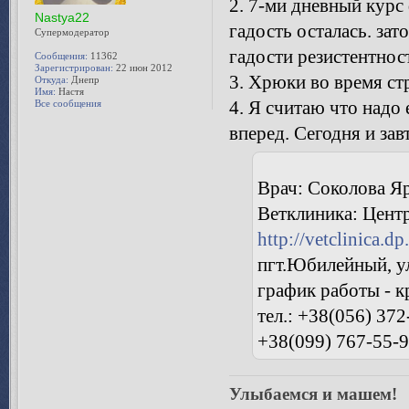
2. 7-ми дневный курс
Nastya22
гадость осталась. зат
Супермодератор
гадости резистентнос
Сообщения:
11362
Зарегистрирован:
22 июн 2012
3. Хрюки во время ст
Откуда:
Днепр
Имя:
Настя
4. Я считаю что надо
Все сообщения
вперед. Сегодня и за
Врач: Соколова Я
Ветклиника: Центр
http://vetclinica.dp
пгт.Юбилейный, у
график работы - 
тел.: +38(056) 372
+38(099) 767-55-
Улыбаемся и машем!