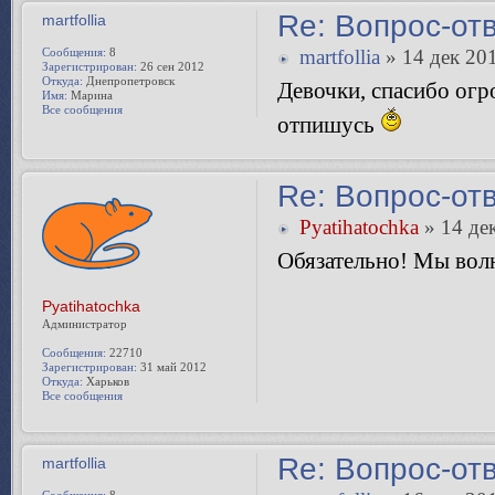
Re: Вопрос-от
martfollia
Сообщения:
8
martfollia
» 14 дек 201
Зарегистрирован:
26 сен 2012
Откуда:
Днепропетровск
Девочки, спасибо огр
Имя:
Марина
Все сообщения
отпишусь
Re: Вопрос-от
Pyatihatochka
» 14 дек
Обязательно! Мы волн
Pyatihatochka
Администратор
Сообщения:
22710
Зарегистрирован:
31 май 2012
Откуда:
Харьков
Все сообщения
Re: Вопрос-от
martfollia
Сообщения:
8