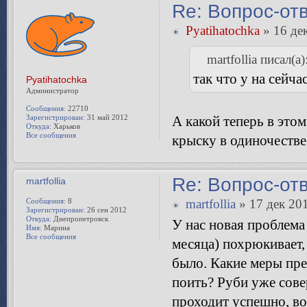
Re: Вопрос-от
Pyatihatochka
» 16 дек
martfollia писал(а)
так что у на сейча
Pyatihatochka
Администратор
Сообщения:
22710
Зарегистрирован:
31 май 2012
А какой теперь в это
Откуда:
Харьков
Все сообщения
крыску в одиночестве
Re: Вопрос-от
martfollia
Сообщения:
8
martfollia
» 17 дек 201
Зарегистрирован:
26 сен 2012
Откуда:
Днепропетровск
У нас новая проблема
Имя:
Марина
Все сообщения
месяца) похрюкивает, 
было. Какие меры пре
поить? Руби уже сове
проходит успешно, во