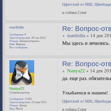
Цфатский от МШ, Щвейцарс
и собака Соня
Re: Вопрос-от
martfollia
Сообщения:
8
martfollia
» 14 дек 201
Зарегистрирован:
26 сен 2012
Откуда:
Днепропетровск
Мы здесь и лечились.
Имя:
Марина
Все сообщения
Re: Вопрос-от
Nastya22
» 14 дек 201
да. еще раз. обязател
Nastya22
Улыбаемся и машем!
Супермодератор
Сообщения:
11362
Цфатский от МШ, Щвейцарс
Зарегистрирован:
22 июн 2012
Откуда:
Днепр
Имя:
Настя
и собака Соня