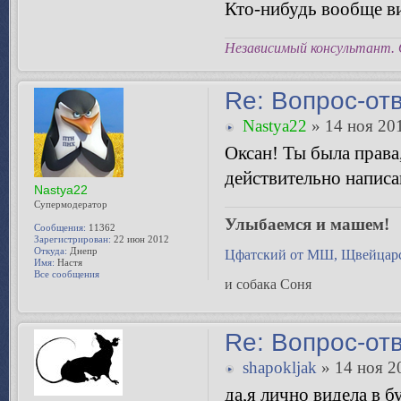
Кто-нибудь вообще ви
Независимый консультант. 
Re: Вопрос-от
Nastya22
» 14 ноя 201
Оксан! Ты была права,
действительно написа
Nastya22
Супермодератор
Улыбаемся и машем!
Сообщения:
11362
Зарегистрирован:
22 июн 2012
Откуда:
Днепр
Цфатский от МШ, Щвейцарс
Имя:
Настя
Все сообщения
и собака Соня
Re: Вопрос-от
shapokljak
» 14 ноя 2
да,я лично видела в 