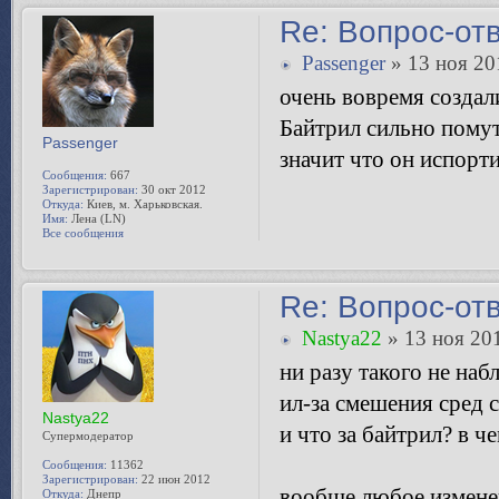
Re: Вопрос-от
Passenger
» 13 ноя 20
очень вовремя создали
Байтрил сильно помут
Passenger
значит что он испорт
Сообщения:
667
Зарегистрирован:
30 окт 2012
Откуда:
Киев, м. Харьковская.
Имя:
Лена (LN)
Все сообщения
Re: Вопрос-от
Nastya22
» 13 ноя 201
ни разу такого не наб
ил-за смешения сред 
Nastya22
и что за байтрил? в ч
Супермодератор
Сообщения:
11362
Зарегистрирован:
22 июн 2012
вообще любое изменен
Откуда:
Днепр