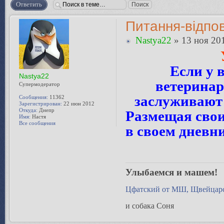
Ответить
Питання-відпов
Nastya22
» 13 ноя 201
Если у 
Nastya22
ветеринар
Супермодератор
заслуживают 
Сообщения:
11362
Зарегистрирован:
22 июн 2012
Откуда:
Днепр
Размещая свои
Имя:
Настя
Все сообщения
в своем дневн
Улыбаемся и машем!
Цфатский от МШ, Щвейцарс
и собака Соня