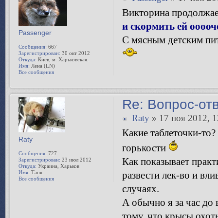
Викторина продолжае
и скормить ей ооооч
Passenger
С мясным детским пит
Сообщения:
667
Зарегистрирован:
30 окт 2012
Откуда:
Киев, м. Харьковская.
Имя:
Лена (LN)
Все сообщения
Re: Вопрос-от
Raty
» 17 ноя 2012, 1
Какие таблеточки-то?
Raty
горькости
Сообщения:
727
Как показывает практ
Зарегистрирован:
23 июл 2012
Откуда:
Украина, Харьков
Имя:
Таня
развести лек-во и вли
Все сообщения
случаях.
А обычно я за час до 
тому, что крысы охот