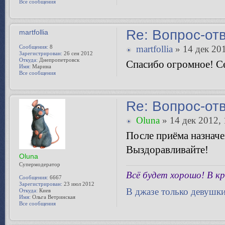
Все сообщения
Re: Вопрос-от
martfollia
Сообщения:
8
martfollia
» 14 дек 201
Зарегистрирован:
26 сен 2012
Откуда:
Днепропетровск
Спасибо огромное! Се
Имя:
Марина
Все сообщения
Re: Вопрос-от
Oluna
» 14 дек 2012, 
После приёма назначе
Выздоравливайте!
Oluna
Супермодератор
Всё будет хорошо! В кр
Сообщения:
6667
Зарегистрирован:
23 июл 2012
В джазе только девушк
Откуда:
Киев
Имя:
Ольга Ветринская
Все сообщения