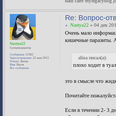
наш сайт mylegacydog.
Re: Вопрос-от
Nastya22
» 04 дек 201
Очень мало информаци
кишечные паразиты. А
Nastya22
Супермодератор
Сообщения:
11362
alina писал(а):
Зарегистрирован:
22 июн 2012
Откуда:
Днепр
плохо ходит в туа
Имя:
Настя
Все сообщения
это в смысле что жидк
Почитайте пожалуйст
Если в течении 2- 3 д