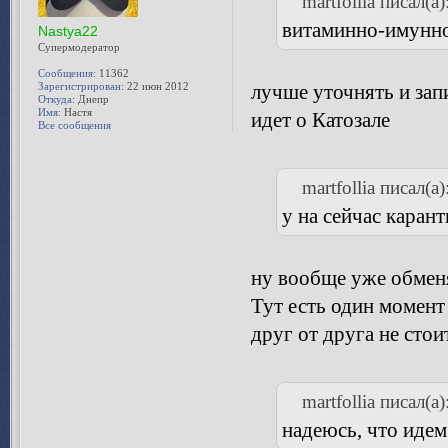
martfollia писал(а)
витаминно-имунн
Nastya22
Супермодератор
Сообщения:
11362
Зарегистрирован:
22 июн 2012
лучше уточнять и запи
Откуда:
Днепр
Имя:
Настя
идет о Катозале
Все сообщения
martfollia писал(а)
у на сейчас каран
ну вообще уже обменя
Тут есть один момент 
друг от друга не сто
martfollia писал(а)
надеюсь, что идем