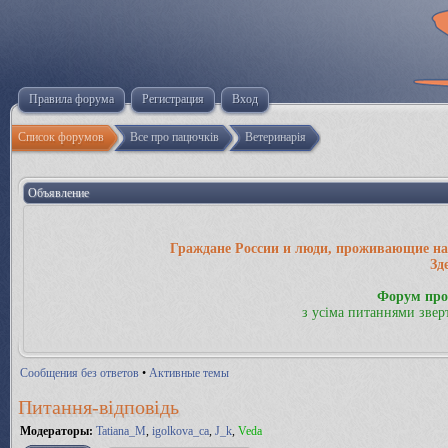
Правила форума
Регистрация
Вход
Список форумов
Все про пацючків
Ветеринарія
Объявление
Граждане России и люди, проживающие на 
Зд
Форум про
з усіма питаннями звер
Сообщения без ответов
•
Активные темы
Питання-відповідь
Модераторы:
Tatiana_M
,
igolkova_ca
,
J_k
,
Veda