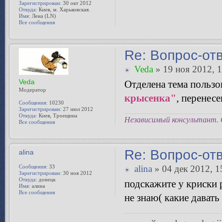
Зарегистрирован:
30 окт 2012
Откуда:
Киев, м. Харьковская.
Имя:
Лена (LN)
Все сообщения
Re: Вопрос-от
Veda
» 19 ноя 2012, 
Veda
Отделена тема пользо
Модератор
крысенка"
, перенес
Сообщения:
10230
Зарегистрирован:
27 июл 2012
Откуда:
Киев, Троещина
Независимый консультант. 
Все сообщения
Re: Вопрос-от
alina
Сообщения:
33
alina
» 04 дек 2012, 1
Зарегистрирован:
30 ноя 2012
Откуда:
донецк
подскажите у криски 
Имя:
алина
Все сообщения
не знаю( какие давать