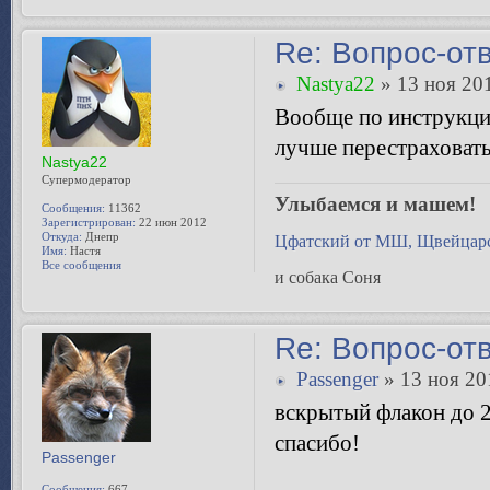
Re: Вопрос-от
Nastya22
» 13 ноя 201
Вообще по инструкции
лучше перестраховат
Nastya22
Супермодератор
Улыбаемся и машем!
Сообщения:
11362
Зарегистрирован:
22 июн 2012
Откуда:
Днепр
Цфатский от МШ, Щвейцарс
Имя:
Настя
Все сообщения
и собака Соня
Re: Вопрос-от
Passenger
» 13 ноя 20
вскрытый флакон до 2
спасибо!
Passenger
Сообщения:
667