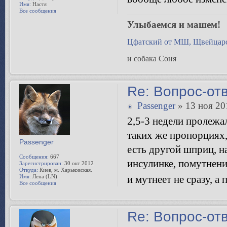
Имя:
Настя
Все сообщения
Улыбаемся и машем!
Цфатский от МШ, Щвейцарс
и собака Соня
Re: Вопрос-от
Passenger
» 13 ноя 20
2,5-3 недели пролежа
таких же пропорциях,
Passenger
есть другой шприц, на
Сообщения:
667
инсулинке, помутнени
Зарегистрирован:
30 окт 2012
Откуда:
Киев, м. Харьковская.
Имя:
Лена (LN)
и мутнеет не сразу, а 
Все сообщения
Re: Вопрос-от