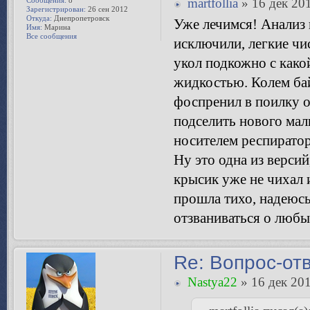
martfollia
» 16 дек 201
Зарегистрирован:
26 сен 2012
Откуда:
Днепропетровск
Уже лечимся! Анализ 
Имя:
Марина
Все сообщения
исключили, легкие чи
укол подкожно с как
жидкостью. Колем ба
фоспренил в поилку о
подселить нового мал
носителем респиратор
Ну это одна из версий
крысик уже не чихал 
прошла тихо, надеюсь
отзваниваться о любы
Re: Вопрос-от
Nastya22
» 16 дек 201