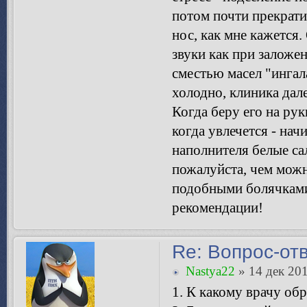
потом почти прекрати
нос, как мне кажется
звуки как при заложе
сместью масел "ингала
холодно, клиника дал
Когда беру его на рук
когда увлечется - нач
наполнителя белые сал
пожалуйста, чем можн
подобными болячками 
рекомендации!
Re: Вопрос-от
Nastya22
» 14 дек 201
1. К какому врачу об