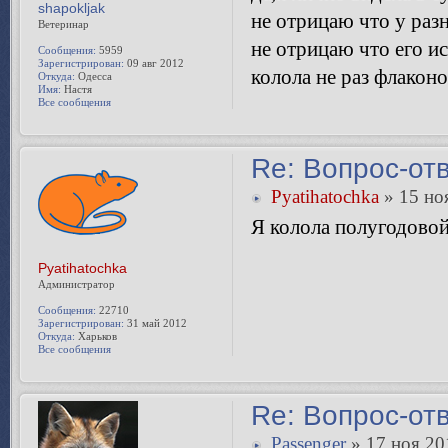
shapokljak
не отрицаю что у раз
Ветеринар
не отрицаю что его и
Сообщения:
5959
Зарегистрирован:
09 авг 2012
колола не раз флакон
Откуда:
Одесса
Имя:
Настя
Все сообщения
Re: Вопрос-от
Pyatihatochka
» 15 но
Я колола полугодовой 
Pyatihatochka
Администратор
Сообщения:
22710
Зарегистрирован:
31 май 2012
Откуда:
Харьков
Все сообщения
Re: Вопрос-от
Passenger
» 17 ноя 20