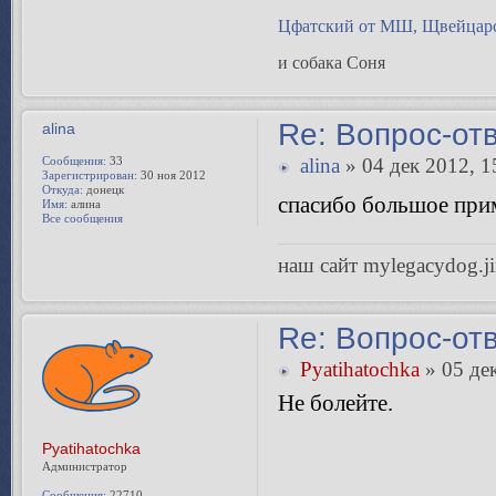
Цфатский от МШ, Щвейцарс
и собака Соня
Re: Вопрос-от
alina
Сообщения:
33
alina
» 04 дек 2012, 1
Зарегистрирован:
30 ноя 2012
Откуда:
донецк
спасибо большое при
Имя:
алина
Все сообщения
наш сайт mylegacydog.
Re: Вопрос-от
Pyatihatochka
» 05 дек
Не болейте.
Pyatihatochka
Администратор
Сообщения:
22710