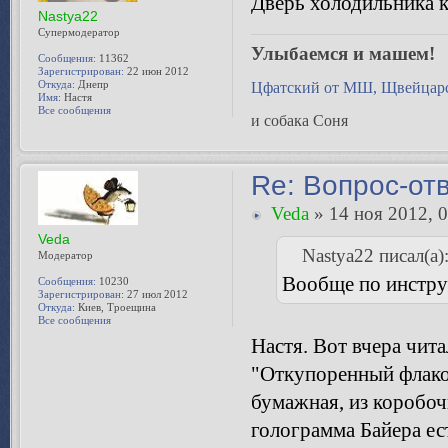
Дверь холодильника к
Nastya22
Супермодератор
Улыбаемся и машем!
Сообщения:
11362
Зарегистрирован:
22 июн 2012
Откуда:
Днепр
Цфатский от МШ, Щвейцарс
Имя:
Настя
Все сообщения
и собака Соня
Re: Вопрос-от
Veda
» 14 ноя 2012, 
Veda
Nastya22 писал(а)
Модератор
Вообще по инстру
Сообщения:
10230
Зарегистрирован:
27 июл 2012
Откуда:
Киев, Троещина
Все сообщения
Настя. Вот вчера чит
"Откупоренный флакон
бумажная, из коробоч
голограмма Байера ес