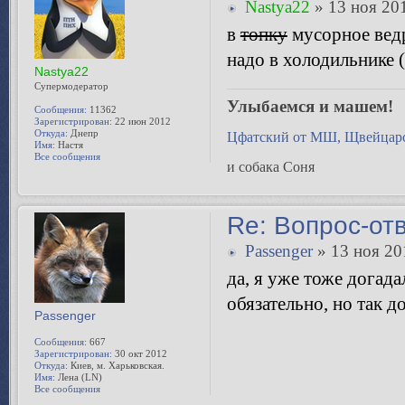
Nastya22
» 13 ноя 201
в
топку
мусорное ведр
надо в холодильнике (
Nastya22
Супермодератор
Улыбаемся и машем!
Сообщения:
11362
Зарегистрирован:
22 июн 2012
Откуда:
Днепр
Цфатский от МШ, Щвейцарс
Имя:
Настя
Все сообщения
и собака Соня
Re: Вопрос-от
Passenger
» 13 ноя 20
да, я уже тоже догада
обязательно, но так до
Passenger
Сообщения:
667
Зарегистрирован:
30 окт 2012
Откуда:
Киев, м. Харьковская.
Имя:
Лена (LN)
Все сообщения