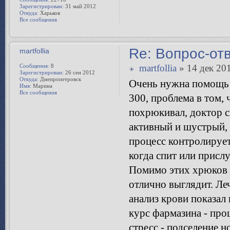
Зарегистрирован:
31 май 2012
Откуда:
Харьков
Все сообщения
Re: Вопрос-от
martfollia
Сообщения:
8
martfollia
» 14 дек 201
Зарегистрирован:
26 сен 2012
Откуда:
Днепропетровск
Очень нужна помощь! 
Имя:
Марина
Все сообщения
300, проблема в том, 
похрюкивал, доктор ск
активный и шустрый, и
процесс контролирует
когда спит или прислу
Помимо этих хрюков 
отлично выглядит. Леч
анализ крови показал
курс фармазина - про
стресс - подселение н