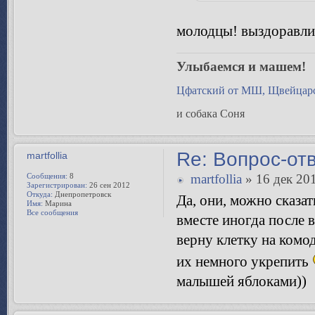
молодцы! выздоравли
Улыбаемся и машем!
Цфатский от МШ, Щвейцарс
и собака Соня
Re: Вопрос-от
martfollia
Сообщения:
8
martfollia
» 16 дек 201
Зарегистрирован:
26 сен 2012
Откуда:
Днепропетровск
Да, они, можно сказат
Имя:
Марина
Все сообщения
вместе иногда после 
верну клетку на комо
их немного укрепить
малышей яблоками))