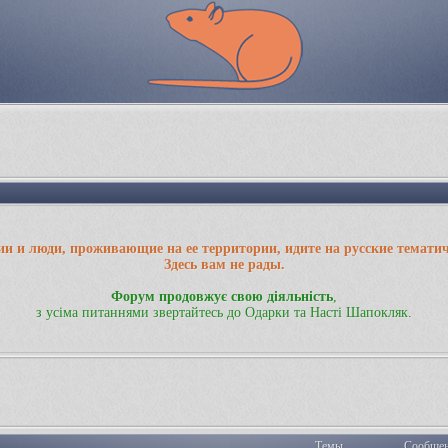
ии и люди, проживающие на ее территории, идите на русские темати
Здесь вам не рады.
Форум продовжує свою діяльність
,
з усіма питаннями звертайтесь до Одарки та Насті Шапокляк.
Темы
Сообще