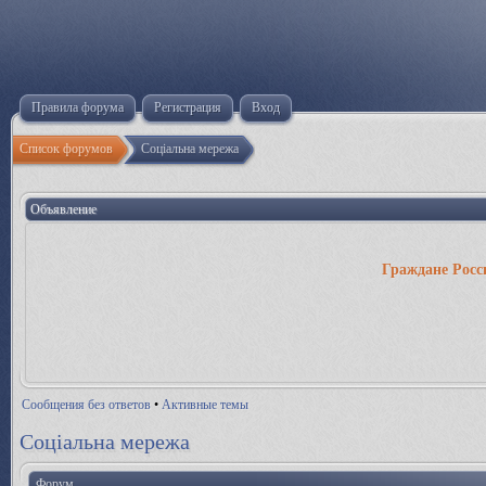
Правила форума
Регистрация
Вход
Список форумов
Соціальна мережа
Объявление
Граждане Росс
Сообщения без ответов
•
Активные темы
Соціальна мережа
Форум