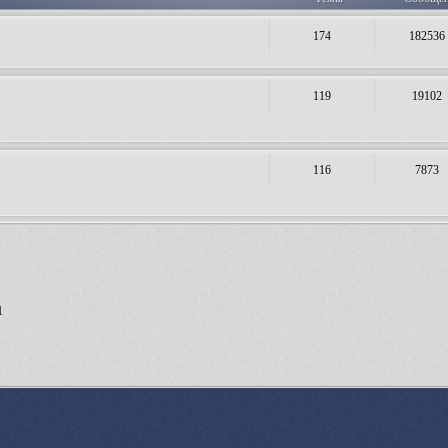
174
182536
119
19102
116
7873
1