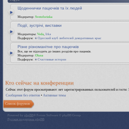
Щоденнички пацючків та їх людей
Модератор:
Svetoforinka
Події, зустрічі, виставки
Модераторы:
Veda
,
Irka
Подфорум:
Одесский клуб любителей декоративных крыс
Різне різноманітне про пацючків
Все, що не підходить до інших розділів про пацюків.
Модератор:
Oluna
Подфорум:
Счастливые истории
Кто сейчас на конференции
Сейчас этот форум просматривают: нет зарегистрированных пользователей и гости: 
Сообщения без ответов
•
Активные темы
Список форумов
Powered by
phpBB
® Forum Software © phpBB Group
Русская поддержка phpBB