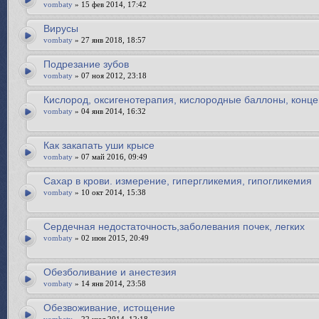
vombaty
» 15 фев 2014, 17:42
Вирусы
vombaty
» 27 янв 2018, 18:57
Подрезание зубов
vombaty
» 07 ноя 2012, 23:18
Кислород, оксигенотерапия, кислородные баллоны, конце
vombaty
» 04 янв 2014, 16:32
Как закапать уши крысе
vombaty
» 07 май 2016, 09:49
Cахар в крови. измерение, гипергликемия, гипогликемия
vombaty
» 10 окт 2014, 15:38
Сердечная недостаточность,заболевания почек, легких
vombaty
» 02 июн 2015, 20:49
Обезболивание и анестезия
vombaty
» 14 янв 2014, 23:58
Обезвоживание, истощение