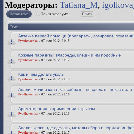
Модераторы:
Tatiana_M
,
igolkova
Новая тема
Темы
Аптечка первой помощи (препараты, дозировки, показани
Pyatihatochka
» 07 июн 2012, 21:15
Кожные паразиты: власоеды, клещи и им подобные
Pyatihatochka
» 07 июн 2012, 21:17
Как и чем делать уколы
Pyatihatochka
» 07 июн 2012, 21:15
Анализ мочи и кала: как собрать, где сделать, показатели
Pyatihatochka
» 07 июн 2012, 21:16
Ароматерапия в применении к крысам
Pyatihatochka
» 07 июн 2012, 21:18
Анализ крови: где сделать, методы сбора в порядке инф
Pyatihatochka
» 07 июн 2012, 21:17