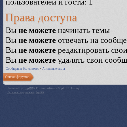
пользователей и гости: 1
Права доступа
Вы
не можете
начинать темы
Вы
не можете
отвечать на сообщ
Вы
не можете
редактировать сво
Вы
не можете
удалять свои сооб
Сообщения без ответов
•
Активные темы
Список форумов
Powered by
phpBB
® Forum Software © phpBB Group
Русская поддержка phpBB