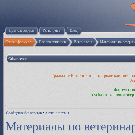
Правила форума
Регистрация
Вход
Список форумов
Все про пацючків
Ветеринарія
Материалы по ветерин
Объявление
Граждане России и люди, проживающие на 
Зд
Форум про
з усіма питаннями звер
Сообщения без ответов
•
Активные темы
Материалы по ветерина