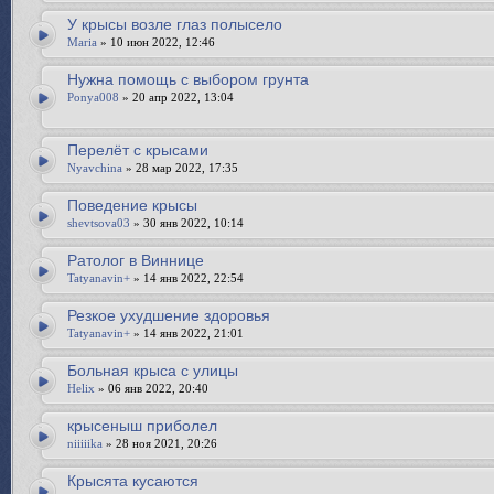
У крысы возле глаз полысело
Maria
» 10 июн 2022, 12:46
Нужна помощь с выбором грунта
Ponya008
» 20 апр 2022, 13:04
Перелёт с крысами
Nyavchina
» 28 мар 2022, 17:35
Поведение крысы
shevtsova03
» 30 янв 2022, 10:14
Ратолог в Виннице
Tatyanavin+
» 14 янв 2022, 22:54
Резкое ухудшение здоровья
Tatyanavin+
» 14 янв 2022, 21:01
Больная крыса с улицы
Helix
» 06 янв 2022, 20:40
крысеныш приболел
niiiiika
» 28 ноя 2021, 20:26
Крысята кусаются