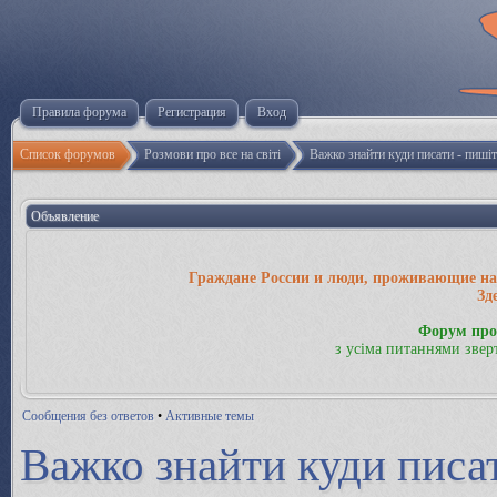
Правила форума
Регистрация
Вход
Список форумов
Розмови про все на світі
Важко знайти куди писати - пиші
Объявление
Граждане России и люди, проживающие на 
Зд
Форум про
з усіма питаннями звер
Сообщения без ответов
•
Активные темы
Важко знайти куди писа