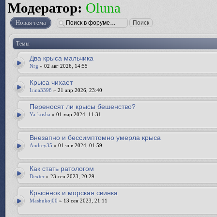
Модератор:
Oluna
Новая тема
Темы
Два крыса мальчика
Nrg
» 02 авг 2026, 14:55
Крыса чихает
Irina3398
» 21 апр 2026, 23:40
Переносят ли крысы бешенство?
Ya-kosha
» 01 мар 2024, 11:31
Внезапно и бессимптомно умерла крыса
Andrey35
» 01 янв 2024, 01:59
Как стать ратологом
Dexter
» 23 сен 2023, 20:29
Крысёнок и морская свинка
Mashukoj00
» 13 сен 2023, 21:11