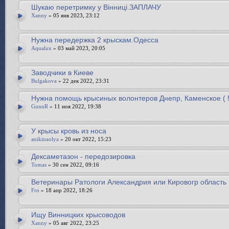
Шукаю перетримку у Вінниці.ЗАПЛАЧУ
Xanny
» 05 янв 2023, 23:12
Нужна передержка 2 крыскам.Одесса
Aqualux
» 03 май 2023, 20:05
Заводчики в Киеве
Bulgakova
» 22 дек 2022, 23:31
Нужна помощь крысиных волонтеров Днепр, Каменское ( 
GunnR
» 11 ноя 2022, 19:38
У крысы кровь из носа
anikinaolya
» 20 окт 2022, 15:23
Дексаметазон - передозировка
Tomas
» 30 сен 2022, 09:16
Ветеринары Ратологи Александрия или Кировогр область
Fro
» 18 апр 2022, 18:26
Ищу Винницких крысоводов
Xanny
» 05 авг 2022, 23:25