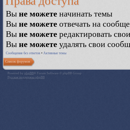
Права доступа
Вы
не можете
начинать темы
Вы
не можете
отвечать на сообщ
Вы
не можете
редактировать сво
Вы
не можете
удалять свои сооб
Сообщения без ответов
•
Активные темы
Список форумов
Powered by
phpBB
® Forum Software © phpBB Group
Русская поддержка phpBB