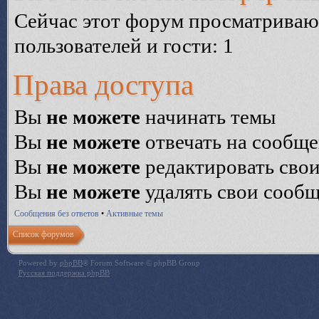
Сейчас этот форум просматриваю
пользователей и гости: 1
Права доступа
Вы
не можете
начинать темы
Вы
не можете
отвечать на сообщ
Вы
не можете
редактировать сво
Вы
не можете
удалять свои сооб
Сообщения без ответов
•
Активные темы
Список форумов
Powered by
phpBB
® Forum Software © phpBB Group
Русская поддержка phpBB