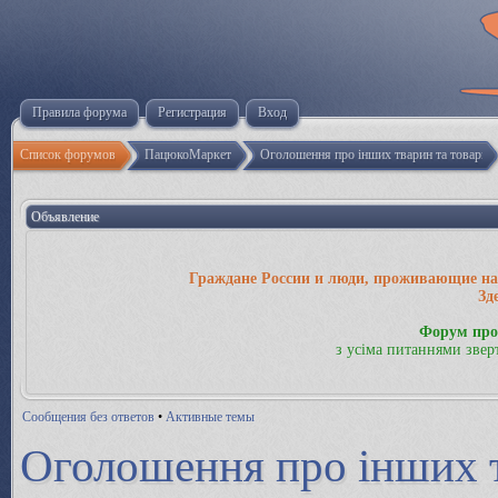
Правила форума
Регистрация
Вход
Список форумов
ПацюкоМаркет
Оголошення про інших тварин та товари 
Объявление
Граждане России и люди, проживающие на 
Зд
Форум про
з усіма питаннями звер
Сообщения без ответов
•
Активные темы
Оголошення про інших т