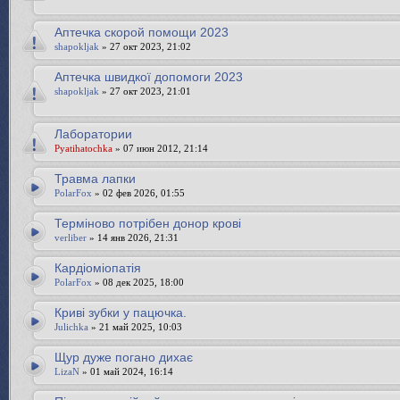
Аптечка скорой помощи 2023
shapokljak
» 27 окт 2023, 21:02
Аптечка швидкої допомоги 2023
shapokljak
» 27 окт 2023, 21:01
Лаборатории
Pyatihatochka
» 07 июн 2012, 21:14
Травма лапки
PolarFox
» 02 фев 2026, 01:55
Терміново потрібен донор крові
verliber
» 14 янв 2026, 21:31
Кардіоміопатія
PolarFox
» 08 дек 2025, 18:00
Криві зубки у пацючка.
Julichka
» 21 май 2025, 10:03
Щур дуже погано дихає
LizaN
» 01 май 2024, 16:14