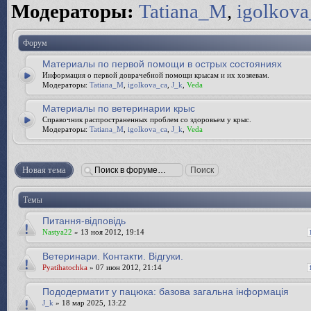
Модераторы:
Tatiana_M
,
igolkova
Форум
Материалы по первой помощи в острых состояниях
Информация о первой доврачебной помощи крысам и их хозяевам.
Модераторы:
Tatiana_M
,
igolkova_ca
,
J_k
,
Veda
Материалы по ветеринарии крыс
Справочник распространенных проблем со здоровьем у крыс.
Модераторы:
Tatiana_M
,
igolkova_ca
,
J_k
,
Veda
Новая тема
Темы
Питання-відповідь
Nastya22
» 13 ноя 2012, 19:14
Ветеринари. Контакти. Відгуки.
Pyatihatochka
» 07 июн 2012, 21:14
Пододерматит у пацюка: базова загальна інформація
J_k
» 18 мар 2025, 13:22