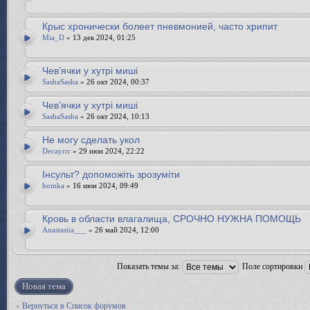
Крыс хронически болеет пневмонией, часто хрипит
Mia_D
» 13 дек 2024, 01:25
Чевʼячки у хутрі миші
SashaSasha
» 26 окт 2024, 00:37
Чевʼячки у хутрі миші
SashaSasha
» 26 окт 2024, 10:13
Не могу сделать укол
Decayrrr
» 29 июн 2024, 22:22
Інсульт? допоможіть зрозуміти
homka
» 16 июн 2024, 09:49
Кровь в области влагалища, СРОЧНО НУЖНА ПОМОЩЬ
Anastasiia___
» 26 май 2024, 12:00
Показать темы за:
Поле сортировки
Новая тема
Вернуться в Список форумов