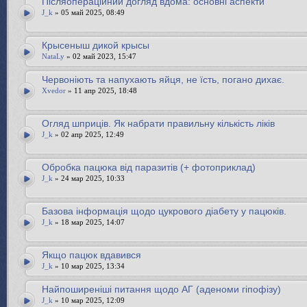
Післяопераційний догляд вдома: основні аспекти
J_k
» 05 май 2025, 08:49
Крысеныш дикой крысы
NataLy
» 02 май 2023, 15:47
Червоніють та напухають яйця, не їсть, погано дихає.
Xvedor
» 11 апр 2025, 18:48
Огляд шприців. Як набрати правильну кількість ліків
J_k
» 02 апр 2025, 12:49
Обробка пацюка від паразитів (+ фотоприклад)
J_k
» 24 мар 2025, 10:33
Базова інформація щодо цукрового діабету у пацюків.
J_k
» 18 мар 2025, 14:07
Якщо пацюк вдавився
J_k
» 10 мар 2025, 13:34
Найпоширеніші питання щодо АГ (аденоми гіпофізу)
J_k
» 10 мар 2025, 12:09