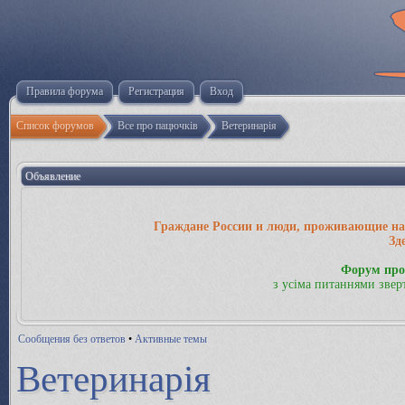
Правила форума
Регистрация
Вход
Список форумов
Все про пацючків
Ветеринарія
Объявление
Граждане России и люди, проживающие на 
Зд
Форум про
з усіма питаннями звер
Сообщения без ответов
•
Активные темы
Ветеринарія