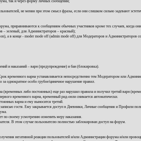
рума, так и через форму личных сообщений;
зователей, не меняя при этом смысл фразы, если они слишком сильно задевают эстетиче
ума, приравниваются к сообщениям обычных участников кроме тех случаев, когда он
 – зеленый, для Администраторов – красный);
), а в конце - moder mode off (admin mode off) для Модераторов и Администраторов со
ний и наказаний – варн (предупреждение) и бан (блокировка).
ок временного варна устанавливается непосредственно тем Модератором или Админис
за однократное особо грубое/циничное нарушение правил.
 (временных либо постоянных) еще раз нарушил правила и получил третий варн (време
 первого временного варна, временный рид-онли снимается автоматически.
тоянных варна и ему выносится третий.
записью гостя. Ему закрывается доступ в Дневники, Личные сообщения и Профили поль
ума.
т по своему усмотрению изменить меру наказания.
вателя. В этом случае пользователю полностью заблокирован доступ на форум.
лучения негативной реакции пользователей и/или Администрации форума и/или провоц