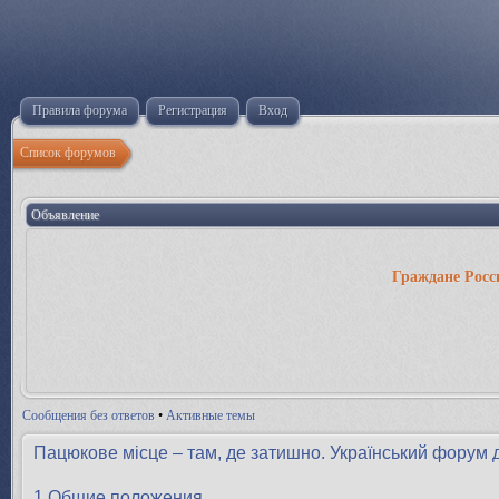
Правила форума
Регистрация
Вход
Список форумов
Объявление
Граждане Росс
Сообщения без ответов
•
Активные темы
Пацюкове місце – там, де затишно. Український форум 
1.Общие положения