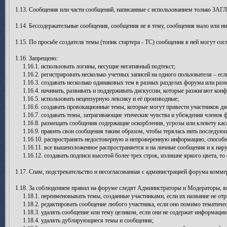
1.13. Сообщения или части сообщений, написанные с использованием только ЗАГ
1.14. Бессодержательные сообщения, сообщения не в тему, сообщения мало или н
1.15. По просьбе создателя темы (топик стартера - ТС) сообщения в ней могут со
1.16. Запрещено:
1.16.1. использовать логины, несущие негативный подтекст;
1.16.2. регистрировать несколько учетных записей на одного пользователя – есл
1.16.3. создавать несколько одинаковых тем в разных разделах форума или раз
1.16.4. начинать, развивать и поддерживать дискуссии, которые разжигают конф
1.16.5. использовать нецензурную лексику и её производные;
1.16.6. создавать провокационные темы, которые могут привести участников ди
1.16.7. создавать темы, затрагивающие этические чувства и убеждения членов 
1.16.8. размещать сообщения содержащие оскорбления, угрозы или клевету каса
1.16.9. править свои сообщения таким образом, чтобы терялась нить последую
1.16.10. распространять недостоверную и непроверенную информацию, способну
1.16.11. все вышеизложенное распространяется и на личные сообщения и к нар
1.16.12. создавать подписи высотой более трех строк, излишне яркого цвета, то
1.17. Спам, подстрекательство и несогласованная с администрацией форума комме
1.18. За соблюдением правил на форуме следят Администраторы и Модераторы,
1.18.1. переименовывать темы, созданные участниками, если их название не отр
1.18.2. редактировать сообщение любого участника, если оно помимо тематичес
1.18.3. удалять сообщение или тему целиком, если они не содержат информаци
1.18.4. удалять дублирующиеся темы и сообщения;