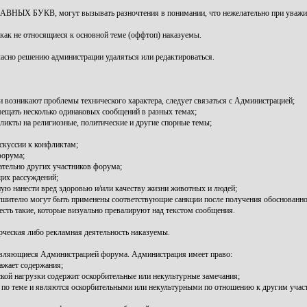
ЛАВНЫХ БУКВ, могут вызывать разночтения в понимании, что нежелательно при уважит
икак не относящиеся к основной теме (оффтоп) наказуемы.
гласно решению администрации удаляться или редактироваться.
и возникают проблемы технического характера, следует связаться с Администрацией;
мещать несколько одинаковых сообщений в разных темах;
ликты на религиозные, политические и другие спорные темы;
скуссии к конфликтам;
форума;
тельно других участников форума;
щих рассуждений;
ю нанести вред здоровью и/или качеству жизни животных и людей;
ушителю могут быть применены соответствующие санкции после получения обоснованно
 есть такие, которые визуально превалируют над текстом сообщения.
рческая либо рекламная деятельность наказуемы.
 являющиеся Администрацией форума. Администрация имеет право:
ажает содержания;
кой нагрузки содержит оскорбительные или некультурные замечания;
и по теме и являются оскорбительными или некультурными по отношению к другим учас