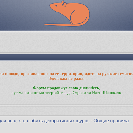
ии и люди, проживающие на ее территории, идите на русские темати
Здесь вам не рады.
Форум продовжує свою діяльність
,
з усіма питаннями звертайтесь до Одарки та Насті Шапокляк.
для всіх, хто любить декоративних щурів. - Общие правила