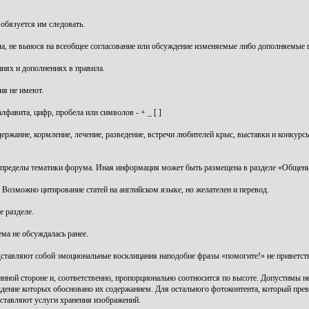
 обязуется им следовать.
ла, не вынося на всеобщее согласование или обсуждение изменяемые либо дополняемые 
иях и дополнениях в правила.
ия не имеют.
лфавита, цифр, пробела или символов - + _ [ ]
держание, кормление, лечение, разведение, встречи любителей крыс, выставки и конкур
 пределы тематики форума. Иная информация может быть размещена в разделе «Общени
озможно цитирование статей на английском языке, но желателен и перевод.
е разделе.
ема не обсуждалась ранее.
редставляют собой эмоциональные восклицания наподобие фразы «помогите!» не приветст
нной стороне и, соответственно, пропорционально соотносится по высоте. Допустимы н
дение которых обосновано их содержанием. Для остального фотоконтента, который прев
оставляют услуги хранения изображений.