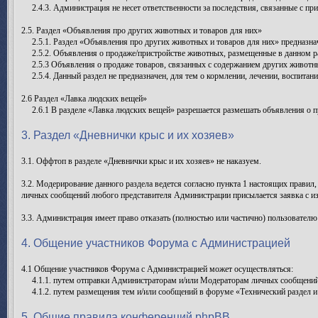
2.4.3. Администрация не несет ответственности за последствия, связанные с пр
2.5. Раздел «Объявления про других животных и товаров для них»
2.5.1. Раздел «Объявления про других животных и товаров для них» предназнач
2.5.2. Объявления о продаже/пристройстве животных, размещенные в данном ра
2.5.3 Объявления о продаже товаров, связанных с содержанием других животн
2.5.4. Данный раздел не предназначен, для тем о кормлении, лечении, воспита
2.6 Раздел «Лавка людских вещей»
2.6.1 В разделе «Лавка людских вещей» разрешается размешать объявления о п
3. Раздел «Дневнички крыс и их хозяев»
3.1. Оффтоп в разделе «Дневнички крыс и их хозяев» не наказуем.
3.2. Модерирование данного раздела ведется согласно пункта 1 настоящих правил
личных сообщений любого представителя Администрации присылается заявка с и
3.3. Администрация имеет право отказать (полностью или частично) пользователю
4. Общение участников Форума с Администрацией
4.1 Общение участников Форума с Администрацией может осуществляться:
4.1.1. путем отправки Администраторам и/или Модераторам личных сообщений
4.1.2. путем размещения тем и/или сообщений в форуме «Технический раздел и
5. Общие правила конференций phpBB