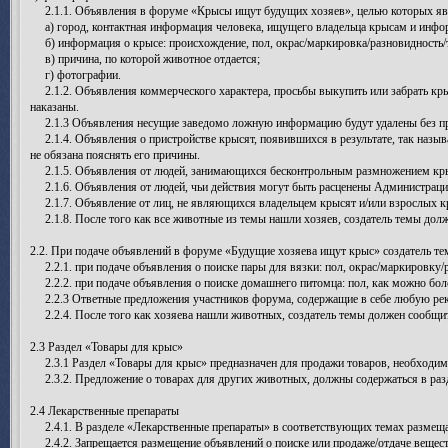
2.1.1. Объявления в форуме «Крысы ищут будущих хозяев», целью которых яв
а) город, контактная информация человека, ищущего владельца крысам и инфор
б) информация о крысе: происхождение, пол, окрас/маркировка/разновидность/тип
в) причина, по которой животное отдается;
г) фотографии.
2.1.2. Объявления коммерческого характера, просьбы выкупить или забрать кр
наказаны.
2.1.3 Объявления несущие заведомо ложную информацию будут удалены без пре
2.1.4. Объявления о пристройстве крысят, появившихся в результате, так назыв
не обязана пояснять его причины.
2.1.5. Объявления от людей, занимающихся бесконтрольным размножением крыс 
2.1.6. Объявления от людей, чьи действия могут быть расценены Администрацие
2.1.7. Объявление от лиц, не являющихся владельцем крысят и/или взрослых кры
2.1.8. После того как все животные из темы нашли хозяев, создатель темы дол
2.2. При подаче объявлений в форуме «Будущие хозяева ищут крыс» создатель 
2.2.1. при подаче объявления о поиске пары для вязки: пол, окрас/маркировку/
2.2.2. при подаче объявления о поиске домашнего питомца: пол, как можно бол
2.2.3 Ответные предложения участников форума, содержащие в себе любую рек
2.2.4. После того как хозяева нашли животных, создатель темы должен сообщит
2.3 Раздел «Товары для крыс»
2.3.1 Раздел «Товары для крыс» предназначен для продажи товаров, необходимых
2.3.2. Предложение о товарах для других животных, должны содержаться в разде
2.4 Лекарственные препараты
2.4.1. В разделе «Лекарственные препараты» в соответствующих темах размещаю
2.4.2. Запрещается размещение объявлений о поиске или продаже/отдаче вещест