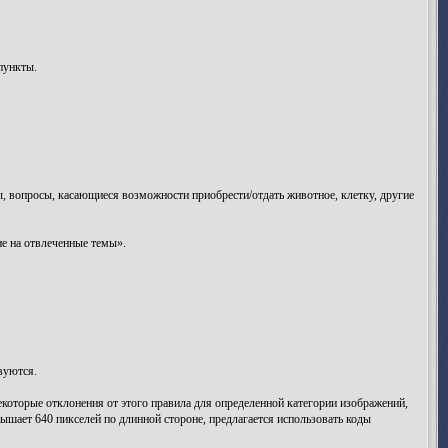
пункты.
сы, вопросы, касающиеся возможности приобрести/отдать животное, клетку, другие
е на отвлеченные темы».
вуются.
екоторые отклонения от этого правила для определенной категории изображений,
ышает 640 пикселей по длинной стороне, предлагается использовать коды