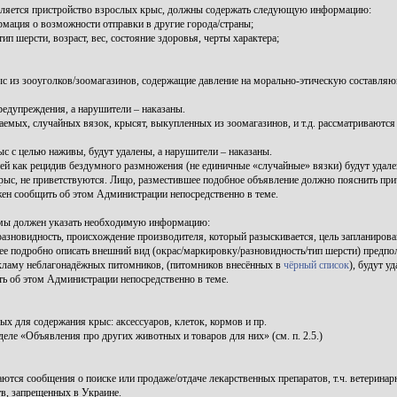
ляется пристройство взрослых крыс, должны содержать следующую информацию:
мация о возможности отправки в другие города/страны;
 шерсти, возраст, вес, состояние здоровья, черты характера;
ыс из зооуголков/зоомагазинов, содержащие давление на морально-этическую составл
дупреждения, а нарушители – наказаны.
аемых, случайных вязок, крысят, выкупленных из зоомагазинов, и т.д. рассматриваютс
с целью наживы, будут удалены, а нарушители – наказаны.
й как рецидив бездумного размножения (не единичные «случайные» вязки) будут удален
с, не приветствуются. Лицо, разместившее подобное объявление должно пояснить причи
жен сообщить об этом Администрации непосредственно в теме.
темы должен указать необходимую информацию:
разновидность, происхождение производителя, который разыскивается, цель запланиров
ее подробно описать внешний вид (окрас/маркировку/разновидность/тип шерсти) предпо
ламу неблагонадёжных питомников, (питомников внесённых в
чёрный список
), будут уд
ь об этом Администрации непосредственно в теме.
 для содержания крыс: аксессуаров, клеток, кормов и пр.
ле «Объявления про других животных и товаров для них» (см. п. 2.5.)
тся сообщения о поиске или продаже/отдаче лекарственных препаратов, т.ч. ветеринар
в, запрещенных в Украине.