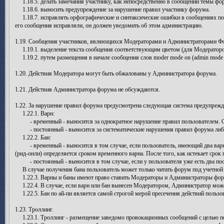
1.18.5. делать замечания участнику, как непосредственно в сообщении темы фо
1.18.6. выносить предупреждение за нарушение правил участнику форума.
1.18.7. исправлять орфографические и синтаксические ошибки в сообщениях поль
его сообщения исправляли, он должен уведомить об этом администрацию.
1.19. Сообщения участников, являющихся Модераторами и Администраторами Фор
1.19.1. выделение текста сообщения соответствующим цветом (для Модераторов
1.19.2. путем размещения в начале сообщения слов moder mode on (admin mode on
1.20. Действия Модератора могут быть обжалованы у Администратора форума.
1.21. Действия Администратора форума не обсуждаются.
1.22. За нарушение правил форума предусмотрена следующая система предупрежде
1.22.1. Варн:
- временный - выносится за однократное нарушение правил пользователем. Ср
- постоянный - выносится за систематические нарушения правил форума либо 
1.22.2. Бан:
- временный - выносится в том случае, если пользователь, имеющий два варна
(рид-онли) определяется сроком временного варна. После того, как истекает срок
- постоянный - выносится в том случае, если у пользователя уже есть два пос
В случае получения бана пользователь может только читать форум под учетной 
1.22.3. Варны и баны имеют право ставить Модераторы и Администраторы фор
1.22.4. В случае, если варн или бан вынесен Модератором, Администратор може
1.22.5. Бан по ай-пи является самой строгой мерой пресечения действий пользо
1.23. Троллинг.
1.23.1. Троллинг - размещение заведомо провокационных сообщений с целью по