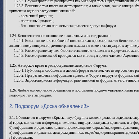
1.23.2. Случаи троллинга разбираются как минимум тремя представителями Адм
1.23.3. Решение о том имеет ли место троллинг, а также о том, какие санкции б
применено одно из следующих наказаний:
- временный ридонли;
- постоянный ридонли;
- бан - пользователю полностью закрывается доступ на форум
1.24. Безответственное отношение к животным и их содержанию
1.24.1. Если в контексте сообщений пользователя просматривается безответстве
аналогичному поведению; демонстрация нежелания изменить ситуацию к лучшему, 
1.24.2. Рассмотрение случаев безответственного отношения к содержанию живо
1.24.3. Рассмотрение жалоб проводятся как минимум тремя членами Администр
1.25. Авторское право и распространение материалов Форума:
1.25.1. Публикация сообщения в данный форум означает, что автор осознает ри
1.25.2. При размещении информации с данного Форума на других форумах, сайтах
1.25.3. За достоверность информации, размещенной на форуме, ответственность
1.26. Любые коммерческие объявления о постоянной продаже животных и/или тов
подобную тему запрещено.
2. Подфорум «Доска объявлений»
2.1. Объявления в форуме «Крысы ищут будущих хозяев» должны содержать с
а) город, контактная информация человека, ищущего владельца крысятам, и инфо
б) информация о родителях крысят: происхождение, окрасы/маркировки/разновиднос
в) информация о крысятах: дата рождения, пол, окрас/маркировка/разновидность
г) фотографии.