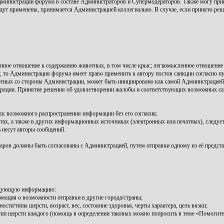
инистрации форума в составе Администраторов и Супермодераторов. Также могу прив
удут применены, принимается Администрацией коллегиально. В случае, если принято реш
нное отношение к содержанию животных, в том числе крыс; легкомысленное отношение 
то Администрация форума имеет право применить к автору постов санкции согласно пу
тных со стороны Администрации, может быть инициировано как самой Администрацией и
ации. Принятие решения об удовлетворении жалобы и соответствующих возможных сан
ск возможного распространения информации без его согласия;
, а также в других информационных источниках (электронных или печатных), следует 
 несут авторы сообщений.
аров должны быть согласованы с Администрацией, путем отправки одному из её предста
ледующую информацию:
рмация о возможности отправки в другие города/страны;
ти/типы шерсти, возраст, вес, состояние здоровья, черты характера, цель вязки;
/тип шерсти каждого (помощь в определении таковых можно попросить в теме «Помогите 