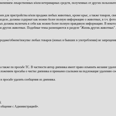
именением лекарственных и/или ветеринарных средств, полученных от других пользоват
ен для пристройства и/или продажи любых животных, кроме крыс, а также товаров, свя
зделе, должны содержат как можно более полную информацию о животных, в т.ч. фото
ых должны включать в себя как можно более полную правдивую информацию. В некото
нии других животных. Подобные темы размещаются в разделе "Жизнь других животных".
родаже/обмене/покупке любых товаров (новых и бывших в употреблении) не запрещенн
, а также по просьбе ТС. В частности автор дневника имеет право изъявить желание уда
зложением просьбы о чистке дневника и прямыми ссылками на подлежащие удалению с
 в просьбе удалить сообщения из дневника.
;
 общение с Администрацией».