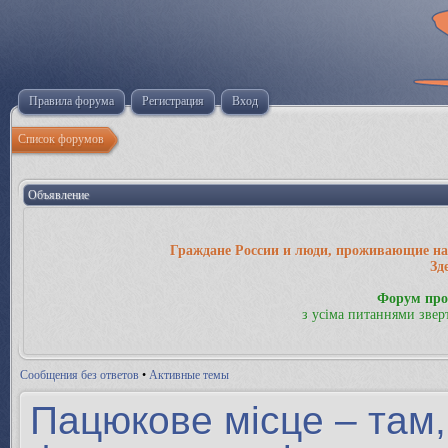
Правила форума
Регистрация
Вход
Список форумов
Объявление
Граждане России и люди, проживающие на 
Зд
Форум про
з усіма питаннями звер
Сообщения без ответов
•
Активные темы
Пацюкове місце – там,