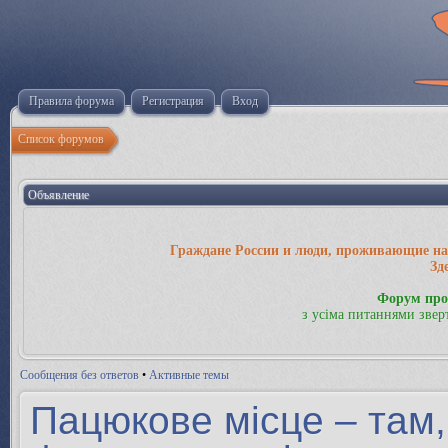
Правила форума
Регистрация
Вход
Список форумов
Объявление
Граждане России и люди, проживающие на 
Зд
Форум про
з усіма питаннями звер
Сообщения без ответов
•
Активные темы
Пацюкове місце – там,