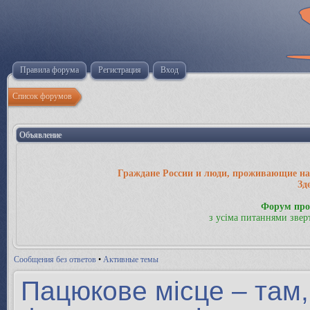
Правила форума
Регистрация
Вход
Список форумов
Объявление
Граждане России и люди, проживающие на 
Зд
Форум про
з усіма питаннями звер
Сообщения без ответов
•
Активные темы
Пацюкове місце – там,