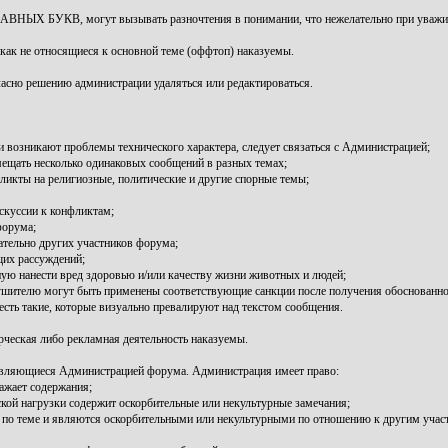
ЛАВНЫХ БУКВ, могут вызывать разночтения в понимании, что нежелательно при уважит
икак не относящиеся к основной теме (оффтоп) наказуемы.
гласно решению администрации удаляться или редактироваться.
и возникают проблемы технического характера, следует связаться с Администрацией;
мещать несколько одинаковых сообщений в разных темах;
ликты на религиозные, политические и другие спорные темы;
скуссии к конфликтам;
форума;
тельно других участников форума;
щих рассуждений;
ю нанести вред здоровью и/или качеству жизни животных и людей;
ушителю могут быть применены соответствующие санкции после получения обоснованно
 есть такие, которые визуально превалируют над текстом сообщения.
рческая либо рекламная деятельность наказуемы.
 являющиеся Администрацией форума. Администрация имеет право:
ажает содержания;
кой нагрузки содержит оскорбительные или некультурные замечания;
и по теме и являются оскорбительными или некультурными по отношению к другим учас