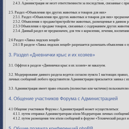
2.4.3. Администрация не несет ответственности за последствия, связанные с пр
2.5. Раздел «Объявления про других животных и товаров для них»
2.5.1. Раздел «Объявления про других животных и товаров для них» предназнач
2.5.2. Объявления о продаже/пристройстве животных, размещенные в данном ра
2.5.3 Объявления о продаже товаров, связанных с содержанием других животн
2.5.4. Данный раздел не предназначен, для тем о кормлении, лечении, воспита
2.6 Раздел «Лавка людских вещей»
2.6.1 В разделе «Лавка людских вещей» разрешается размешать объявления о п
3. Раздел «Дневнички крыс и их хозяев»
3.1. Оффтоп в разделе «Дневнички крыс и их хозяев» не наказуем.
3.2. Модерирование данного раздела ведется согласно пункта 1 настоящих правил
личных сообщений любого представителя Администрации присылается заявка с и
3.3. Администрация имеет право отказать (полностью или частично) пользователю
4. Общение участников Форума с Администрацией
4.1 Общение участников Форума с Администрацией может осуществляться:
4.1.1. путем отправки Администраторам и/или Модераторам личных сообщений
4.1.2. путем размещения тем и/или сообщений в форуме «Технический раздел и
5. Общие правила конференций phpBB