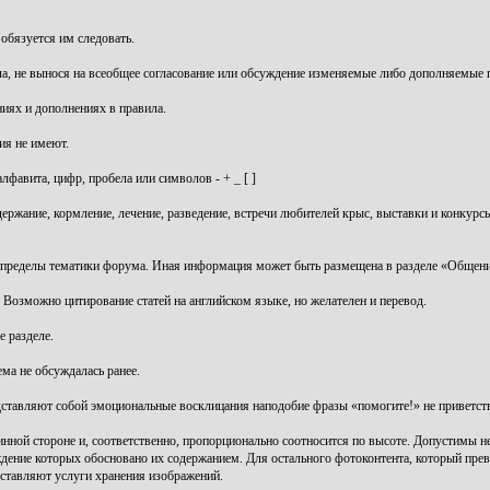
 обязуется им следовать.
ла, не вынося на всеобщее согласование или обсуждение изменяемые либо дополняемые 
иях и дополнениях в правила.
ия не имеют.
лфавита, цифр, пробела или символов - + _ [ ]
держание, кормление, лечение, разведение, встречи любителей крыс, выставки и конкур
 пределы тематики форума. Иная информация может быть размещена в разделе «Общени
озможно цитирование статей на английском языке, но желателен и перевод.
е разделе.
ема не обсуждалась ранее.
редставляют собой эмоциональные восклицания наподобие фразы «помогите!» не приветст
нной стороне и, соответственно, пропорционально соотносится по высоте. Допустимы н
дение которых обосновано их содержанием. Для остального фотоконтента, который прев
оставляют услуги хранения изображений.