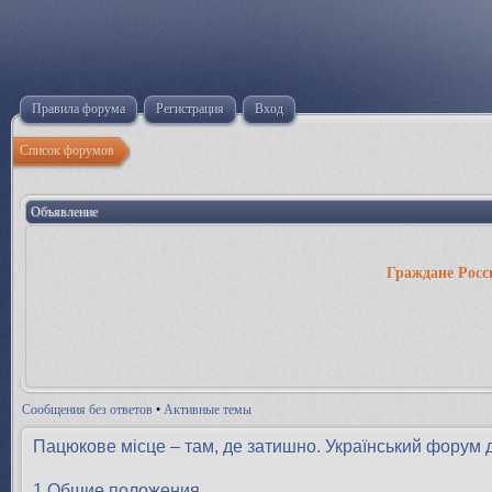
Правила форума
Регистрация
Вход
Список форумов
Объявление
Граждане Росс
Сообщения без ответов
•
Активные темы
Пацюкове місце – там, де затишно. Український форум 
1.Общие положения