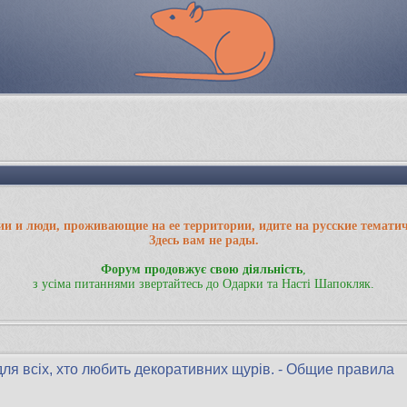
ии и люди, проживающие на ее территории, идите на русские темати
Здесь вам не рады.
Форум продовжує свою діяльність
,
з усіма питаннями звертайтесь до Одарки та Насті Шапокляк.
для всіх, хто любить декоративних щурів. - Общие правила