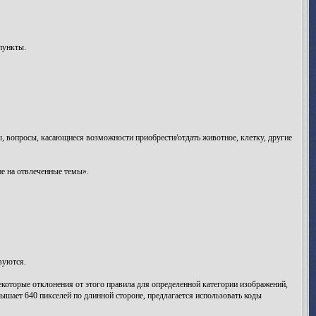
пункты.
сы, вопросы, касающиеся возможности приобрести/отдать животное, клетку, другие
е на отвлеченные темы».
вуются.
екоторые отклонения от этого правила для определенной категории изображений,
ышает 640 пикселей по длинной стороне, предлагается использовать коды