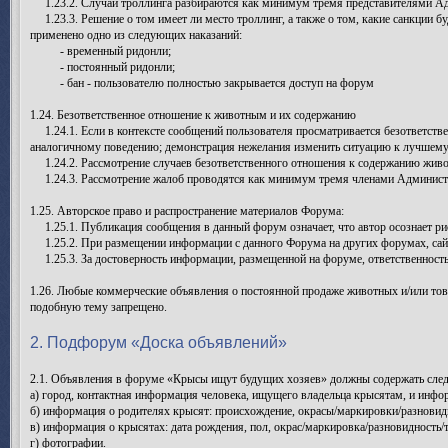
1.23.2. Случаи троллинга разбираются как минимум тремя представителями Адм
1.23.3. Решение о том имеет ли место троллинг, а также о том, какие санкции б
применено одно из следующих наказаний:
- временный ридонли;
- постоянный ридонли;
- бан - пользователю полностью закрывается доступ на форум
1.24. Безответственное отношение к животным и их содержанию
1.24.1. Если в контексте сообщений пользователя просматривается безответстве
аналогичному поведению; демонстрация нежелания изменить ситуацию к лучшему, 
1.24.2. Рассмотрение случаев безответственного отношения к содержанию живо
1.24.3. Рассмотрение жалоб проводятся как минимум тремя членами Администр
1.25. Авторское право и распространение материалов Форума:
1.25.1. Публикация сообщения в данный форум означает, что автор осознает ри
1.25.2. При размещении информации с данного Форума на других форумах, сайтах
1.25.3. За достоверность информации, размещенной на форуме, ответственность
1.26. Любые коммерческие объявления о постоянной продаже животных и/или тов
подобную тему запрещено.
2. Подфорум «Доска объявлений»
2.1. Объявления в форуме «Крысы ищут будущих хозяев» должны содержать с
а) город, контактная информация человека, ищущего владельца крысятам, и инфо
б) информация о родителях крысят: происхождение, окрасы/маркировки/разновиднос
в) информация о крысятах: дата рождения, пол, окрас/маркировка/разновидность
г) фотографии.