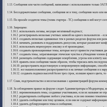
1.13. Сообщения или части сообщений, написанные с использованием только ЗАГ
1.14. Бессодержательные сообщения, сообщения не в тему, сообщения мало или н
1.15. По просьбе создателя темы (топик стартера - ТС) сообщения в ней могут со
1.16. Запрещено:
1.16.1. использовать логины, несущие негативный подтекст;
1.16.2. регистрировать несколько учетных записей на одного пользователя – есл
1.16.3. создавать несколько одинаковых тем в разных разделах форума или раз
1.16.4. начинать, развивать и поддерживать дискуссии, которые разжигают конф
1.16.5. использовать нецензурную лексику и её производные;
1.16.6. создавать провокационные темы, которые могут привести участников ди
1.16.7. создавать темы, затрагивающие этические чувства и убеждения членов 
1.16.8. размещать сообщения содержащие оскорбления, угрозы или клевету каса
1.16.9. править свои сообщения таким образом, чтобы терялась нить последую
1.16.10. распространять недостоверную и непроверенную информацию, способну
1.16.11. все вышеизложенное распространяется и на личные сообщения и к нар
1.16.12. создавать подписи высотой более трех строк, излишне яркого цвета, то
1.17. Спам, подстрекательство и несогласованная с администрацией форума комме
1.18. За соблюдением правил на форуме следят Администраторы и Модераторы,
1.18.1. переименовывать темы, созданные участниками, если их название не отр
1.18.2. редактировать сообщение любого участника, если оно помимо тематичес
1.18.3. удалять сообщение или тему целиком, если они не содержат информаци
1.18.4. удалять дублирующиеся темы и сообщения;