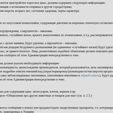
ляется пристройство взрослых крыс, должны содержать следующую информацию:
мация о возможности отправки в другие города/страны;
 шерсти, возраст, вес, состояние здоровья, черты характера;
ыс из зооуголков/зоомагазинов, содержащие давление на морально-этическую составл
дупреждения, а нарушители – наказаны.
аемых, случайных вязок, крысят, выкупленных из зоомагазинов, и т.д. рассматриваютс
с целью наживы, будут удалены, а нарушители – наказаны.
й как рецидив бездумного размножения (не единичные «случайные» вязки) будут удален
с, не приветствуются. Лицо, разместившее подобное объявление должно пояснить причи
жен сообщить об этом Администрации непосредственно в теме.
темы должен указать необходимую информацию:
разновидность, происхождение производителя, который разыскивается, цель запланиров
ее подробно описать внешний вид (окрас/маркировку/разновидность/тип шерсти) предпо
ламу неблагонадёжных питомников, (питомников внесённых в
чёрный список
), будут уд
ь об этом Администрации непосредственно в теме.
 для содержания крыс: аксессуаров, клеток, кормов и пр.
ле «Объявления про других животных и товаров для них» (см. п. 2.5.)
тся сообщения о поиске или продаже/отдаче лекарственных препаратов, т.ч. ветеринар
в, запрещенных в Украине.