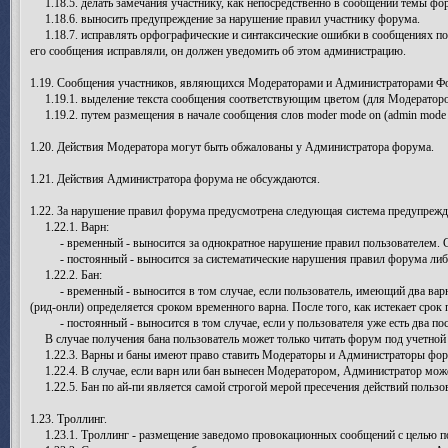
1.18.5. делать замечания участнику, как непосредственно в сообщении темы фо
1.18.6. выносить предупреждение за нарушение правил участнику форума.
1.18.7. исправлять орфографические и синтаксические ошибки в сообщениях поль
его сообщения исправляли, он должен уведомить об этом администрацию.
1.19. Сообщения участников, являющихся Модераторами и Администраторами Фор
1.19.1. выделение текста сообщения соответствующим цветом (для Модераторов
1.19.2. путем размещения в начале сообщения слов moder mode on (admin mode on
1.20. Действия Модератора могут быть обжалованы у Администратора форума.
1.21. Действия Администратора форума не обсуждаются.
1.22. За нарушение правил форума предусмотрена следующая система предупрежде
1.22.1. Варн:
- временный - выносится за однократное нарушение правил пользователем. Ср
- постоянный - выносится за систематические нарушения правил форума либо 
1.22.2. Бан:
- временный - выносится в том случае, если пользователь, имеющий два варна
(рид-онли) определяется сроком временного варна. После того, как истекает срок
- постоянный - выносится в том случае, если у пользователя уже есть два пос
В случае получения бана пользователь может только читать форум под учетной 
1.22.3. Варны и баны имеют право ставить Модераторы и Администраторы фор
1.22.4. В случае, если варн или бан вынесен Модератором, Администратор може
1.22.5. Бан по ай-пи является самой строгой мерой пресечения действий пользо
1.23. Троллинг.
1.23.1. Троллинг - размещение заведомо провокационных сообщений с целью по