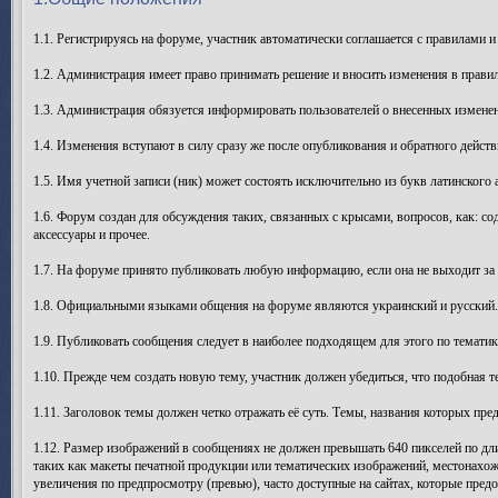
1.1. Регистрируясь на форуме, участник автоматически соглашается с правилами и
1.2. Администрация имеет право принимать решение и вносить изменения в прави
1.3. Администрация обязуется информировать пользователей о внесенных изменен
1.4. Изменения вступают в силу сразу же после опубликования и обратного действ
1.5. Имя учетной записи (ник) может состоять исключительно из букв латинского а
1.6. Форум создан для обсуждения таких, связанных с крысами, вопросов, как: со
аксессуары и прочее.
1.7. На форуме принято публиковать любую информацию, если она не выходит за
1.8. Официальными языками общения на форуме являются украинский и русский. В
1.9. Публиковать сообщения следует в наиболее подходящем для этого по тематик
1.10. Прежде чем создать новую тему, участник должен убедиться, что подобная т
1.11. Заголовок темы должен четко отражать её суть. Темы, названия которых п
1.12. Размер изображений в сообщениях не должен превышать 640 пикселей по дли
таких как макеты печатной продукции или тематических изображений, местонахож
увеличения по предпросмотру (превью), часто доступные на сайтах, которые пред