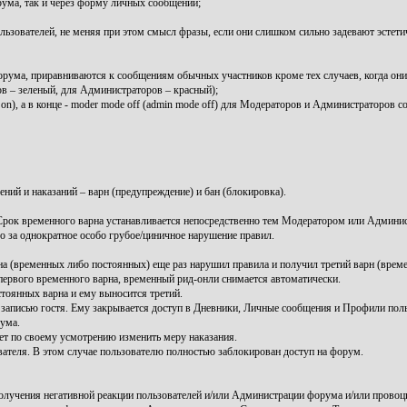
рума, так и через форму личных сообщений;
зователей, не меняя при этом смысл фразы, если они слишком сильно задевают эстетиче
ума, приравниваются к сообщениям обычных участников кроме тех случаев, когда он
 – зеленый, для Администраторов – красный);
), а в конце - moder mode off (admin mode off) для Модераторов и Администраторов со
ний и наказаний – варн (предупреждение) и бан (блокировка).
ок временного варна устанавливается непосредственно тем Модератором или Админис
за однократное особо грубое/циничное нарушение правил.
 (временных либо постоянных) еще раз нарушил правила и получил третий варн (време
 первого временного варна, временный рид-онли снимается автоматически.
тоянных варна и ему выносится третий.
записью гостя. Ему закрывается доступ в Дневники, Личные сообщения и Профили поль
ума.
т по своему усмотрению изменить меру наказания.
вателя. В этом случае пользователю полностью заблокирован доступ на форум.
лучения негативной реакции пользователей и/или Администрации форума и/или провоц