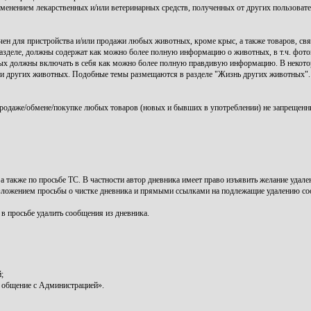
именением лекарственных и/или ветеринарных средств, полученных от других пользоват
ен для пристройства и/или продажи любых животных, кроме крыс, а также товаров, свя
зделе, должны содержат как можно более полную информацию о животных, в т.ч. фото
ых должны включать в себя как можно более полную правдивую информацию. В некото
нии других животных. Подобные темы размещаются в разделе "Жизнь других животных".
родаже/обмене/покупке любых товаров (новых и бывших в употреблении) не запрещенн
, а также по просьбе ТС. В частности автор дневника имеет право изъявить желание уда
зложением просьбы о чистке дневника и прямыми ссылками на подлежащие удалению с
 в просьбе удалить сообщения из дневника.
;
 общение с Администрацией».