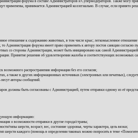
инистрации форума в составе Администраторов и Супермодераторов. Также могу прив
удут применены, принимается Администрацией коллегиально. В случае, если принято реш
нное отношение к содержанию животных, в том числе крыс; легкомысленное отношение 
то Администрация форума имеет право применить к автору постов санкции согласно пу
тных со стороны Администрации, может быть инициировано как самой Администрацией и
ации. Принятие решения об удовлетворении жалобы и соответствующих возможных сан
ск возможного распространения информации без его согласия;
, а также в других информационных источниках (электронных или печатных), следует 
 несут авторы сообщений.
аров должны быть согласованы с Администрацией, путем отправки одному из её предста
ледующую информацию:
рмация о возможности отправки в другие города/страны;
ти/типы шерсти, возраст, вес, состояние здоровья, черты характера, цель вязки;
/тип шерсти каждого (помощь в определении таковых можно попросить в теме «Помогите 