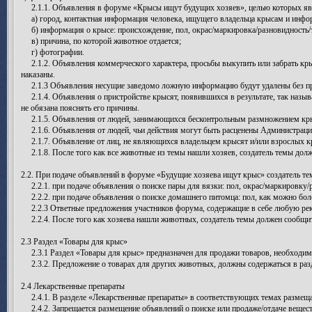
2.1.1. Объявления в форуме «Крысы ищут будущих хозяев», целью которых яв
а) город, контактная информация человека, ищущего владельца крысам и инфор
б) информация о крысе: происхождение, пол, окрас/маркировка/разновидность/тип
в) причина, по которой животное отдается;
г) фотографии.
2.1.2. Объявления коммерческого характера, просьбы выкупить или забрать кр
наказаны.
2.1.3 Объявления несущие заведомо ложную информацию будут удалены без пре
2.1.4. Объявления о пристройстве крысят, появившихся в результате, так назыв
не обязана пояснять его причины.
2.1.5. Объявления от людей, занимающихся бесконтрольным размножением крыс 
2.1.6. Объявления от людей, чьи действия могут быть расценены Администрацие
2.1.7. Объявление от лиц, не являющихся владельцем крысят и/или взрослых кры
2.1.8. После того как все животные из темы нашли хозяев, создатель темы дол
2.2. При подаче объявлений в форуме «Будущие хозяева ищут крыс» создатель 
2.2.1. при подаче объявления о поиске пары для вязки: пол, окрас/маркировку/
2.2.2. при подаче объявления о поиске домашнего питомца: пол, как можно бол
2.2.3 Ответные предложения участников форума, содержащие в себе любую рек
2.2.4. После того как хозяева нашли животных, создатель темы должен сообщит
2.3 Раздел «Товары для крыс»
2.3.1 Раздел «Товары для крыс» предназначен для продажи товаров, необходимых
2.3.2. Предложение о товарах для других животных, должны содержаться в разде
2.4 Лекарственные препараты
2.4.1. В разделе «Лекарственные препараты» в соответствующих темах размещаю
2.4.2. Запрещается размещение объявлений о поиске или продаже/отдаче вещест