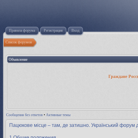
Правила форума
Регистрация
Вход
Список форумов
Объявление
Граждане Росс
Сообщения без ответов
•
Активные темы
Пацюкове місце – там, де затишно. Український форум 
1.Общие положения