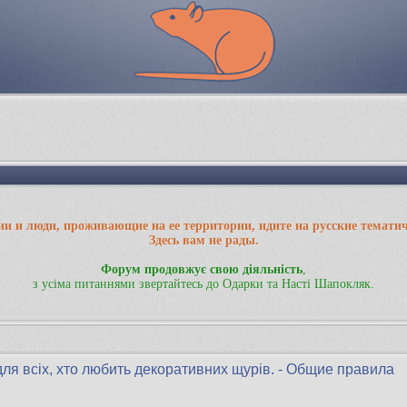
ии и люди, проживающие на ее территории, идите на русские темати
Здесь вам не рады.
Форум продовжує свою діяльність
,
з усіма питаннями звертайтесь до Одарки та Насті Шапокляк.
для всіх, хто любить декоративних щурів. - Общие правила