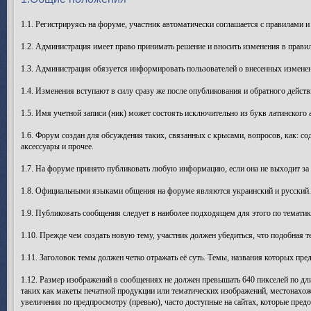
1.1. Регистрируясь на форуме, участник автоматически соглашается с правилами и
1.2. Администрация имеет право принимать решение и вносить изменения в прави
1.3. Администрация обязуется информировать пользователей о внесенных изменен
1.4. Изменения вступают в силу сразу же после опубликования и обратного действ
1.5. Имя учетной записи (ник) может состоять исключительно из букв латинского а
1.6. Форум создан для обсуждения таких, связанных с крысами, вопросов, как: со
аксессуары и прочее.
1.7. На форуме принято публиковать любую информацию, если она не выходит за
1.8. Официальными языками общения на форуме являются украинский и русский. В
1.9. Публиковать сообщения следует в наиболее подходящем для этого по тематик
1.10. Прежде чем создать новую тему, участник должен убедиться, что подобная т
1.11. Заголовок темы должен четко отражать её суть. Темы, названия которых п
1.12. Размер изображений в сообщениях не должен превышать 640 пикселей по дли
таких как макеты печатной продукции или тематических изображений, местонахож
увеличения по предпросмотру (превью), часто доступные на сайтах, которые пред