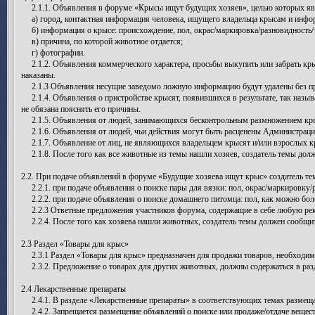
2.1.1. Объявления в форуме «Крысы ищут будущих хозяев», целью которых яв
а) город, контактная информация человека, ищущего владельца крысам и инфор
б) информация о крысе: происхождение, пол, окрас/маркировка/разновидность/тип
в) причина, по которой животное отдается;
г) фотографии.
2.1.2. Объявления коммерческого характера, просьбы выкупить или забрать кр
наказаны.
2.1.3 Объявления несущие заведомо ложную информацию будут удалены без пре
2.1.4. Объявления о пристройстве крысят, появившихся в результате, так назыв
не обязана пояснять его причины.
2.1.5. Объявления от людей, занимающихся бесконтрольным размножением крыс 
2.1.6. Объявления от людей, чьи действия могут быть расценены Администрацие
2.1.7. Объявление от лиц, не являющихся владельцем крысят и/или взрослых кры
2.1.8. После того как все животные из темы нашли хозяев, создатель темы дол
2.2. При подаче объявлений в форуме «Будущие хозяева ищут крыс» создатель 
2.2.1. при подаче объявления о поиске пары для вязки: пол, окрас/маркировку/
2.2.2. при подаче объявления о поиске домашнего питомца: пол, как можно бол
2.2.3 Ответные предложения участников форума, содержащие в себе любую рек
2.2.4. После того как хозяева нашли животных, создатель темы должен сообщит
2.3 Раздел «Товары для крыс»
2.3.1 Раздел «Товары для крыс» предназначен для продажи товаров, необходимых
2.3.2. Предложение о товарах для других животных, должны содержаться в разде
2.4 Лекарственные препараты
2.4.1. В разделе «Лекарственные препараты» в соответствующих темах размещаю
2.4.2. Запрещается размещение объявлений о поиске или продаже/отдаче вещест