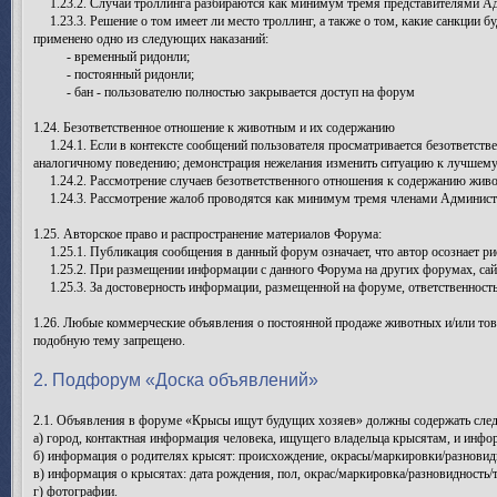
1.23.2. Случаи троллинга разбираются как минимум тремя представителями Адм
1.23.3. Решение о том имеет ли место троллинг, а также о том, какие санкции б
применено одно из следующих наказаний:
- временный ридонли;
- постоянный ридонли;
- бан - пользователю полностью закрывается доступ на форум
1.24. Безответственное отношение к животным и их содержанию
1.24.1. Если в контексте сообщений пользователя просматривается безответстве
аналогичному поведению; демонстрация нежелания изменить ситуацию к лучшему, 
1.24.2. Рассмотрение случаев безответственного отношения к содержанию живо
1.24.3. Рассмотрение жалоб проводятся как минимум тремя членами Администр
1.25. Авторское право и распространение материалов Форума:
1.25.1. Публикация сообщения в данный форум означает, что автор осознает ри
1.25.2. При размещении информации с данного Форума на других форумах, сайтах
1.25.3. За достоверность информации, размещенной на форуме, ответственность
1.26. Любые коммерческие объявления о постоянной продаже животных и/или тов
подобную тему запрещено.
2. Подфорум «Доска объявлений»
2.1. Объявления в форуме «Крысы ищут будущих хозяев» должны содержать с
а) город, контактная информация человека, ищущего владельца крысятам, и инфо
б) информация о родителях крысят: происхождение, окрасы/маркировки/разновиднос
в) информация о крысятах: дата рождения, пол, окрас/маркировка/разновидность
г) фотографии.