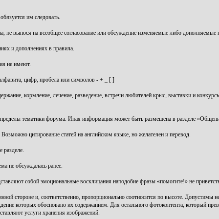
 обязуется им следовать.
ла, не вынося на всеобщее согласование или обсуждение изменяемые либо дополняемые 
иях и дополнениях в правила.
ия не имеют.
лфавита, цифр, пробела или символов - + _ [ ]
держание, кормление, лечение, разведение, встречи любителей крыс, выставки и конкур
 пределы тематики форума. Иная информация может быть размещена в разделе «Общени
озможно цитирование статей на английском языке, но желателен и перевод.
е разделе.
ема не обсуждалась ранее.
редставляют собой эмоциональные восклицания наподобие фразы «помогите!» не приветст
нной стороне и, соответственно, пропорционально соотносится по высоте. Допустимы н
дение которых обосновано их содержанием. Для остального фотоконтента, который прев
оставляют услуги хранения изображений.