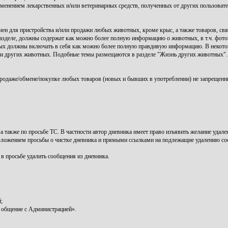
именением лекарственных и/или ветеринарных средств, полученных от других пользоват
ен для пристройства и/или продажи любых животных, кроме крыс, а также товаров, свя
зделе, должны содержат как можно более полную информацию о животных, в т.ч. фото
ых должны включать в себя как можно более полную правдивую информацию. В некото
нии других животных. Подобные темы размещаются в разделе "Жизнь других животных".
родаже/обмене/покупке любых товаров (новых и бывших в употреблении) не запрещенн
, а также по просьбе ТС. В частности автор дневника имеет право изъявить желание уда
зложением просьбы о чистке дневника и прямыми ссылками на подлежащие удалению с
 в просьбе удалить сообщения из дневника.
;
 общение с Администрацией».