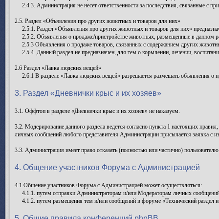
2.4.3. Администрация не несет ответственности за последствия, связанные с пр
2.5. Раздел «Объявления про других животных и товаров для них»
2.5.1. Раздел «Объявления про других животных и товаров для них» предназнач
2.5.2. Объявления о продаже/пристройстве животных, размещенные в данном ра
2.5.3 Объявления о продаже товаров, связанных с содержанием других животн
2.5.4. Данный раздел не предназначен, для тем о кормлении, лечении, воспита
2.6 Раздел «Лавка людских вещей»
2.6.1 В разделе «Лавка людских вещей» разрешается размешать объявления о п
3. Раздел «Дневнички крыс и их хозяев»
3.1. Оффтоп в разделе «Дневнички крыс и их хозяев» не наказуем.
3.2. Модерирование данного раздела ведется согласно пункта 1 настоящих правил
личных сообщений любого представителя Администрации присылается заявка с и
3.3. Администрация имеет право отказать (полностью или частично) пользователю
4. Общение участников Форума с Администрацией
4.1 Общение участников Форума с Администрацией может осуществляться:
4.1.1. путем отправки Администраторам и/или Модераторам личных сообщений
4.1.2. путем размещения тем и/или сообщений в форуме «Технический раздел и
5. Общие правила конференций phpBB