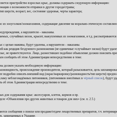
ляется пристройство взрослых крыс, должны содержать следующую информацию:
мация о возможности отправки в другие города/страны;
 шерсти, возраст, вес, состояние здоровья, черты характера;
ыс из зооуголков/зоомагазинов, содержащие давление на морально-этическую составл
дупреждения, а нарушители – наказаны.
аемых, случайных вязок, крысят, выкупленных из зоомагазинов, и т.д. рассматриваютс
с целью наживы, будут удалены, а нарушители – наказаны.
й как рецидив бездумного размножения (не единичные «случайные» вязки) будут удален
с, не приветствуются. Лицо, разместившее подобное объявление должно пояснить причи
жен сообщить об этом Администрации непосредственно в теме.
темы должен указать необходимую информацию:
разновидность, происхождение производителя, который разыскивается, цель запланиров
ее подробно описать внешний вид (окрас/маркировку/разновидность/тип шерсти) предпо
ламу неблагонадёжных питомников, (питомников внесённых в
чёрный список
), будут уд
ь об этом Администрации непосредственно в теме.
 для содержания крыс: аксессуаров, клеток, кормов и пр.
ле «Объявления про других животных и товаров для них» (см. п. 2.5.)
тся сообщения о поиске или продаже/отдаче лекарственных препаратов, т.ч. ветеринар
в, запрещенных в Украине.