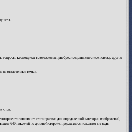
пункты.
сы, вопросы, касающиеся возможности приобрести/отдать животное, клетку, другие
е на отвлеченные темы».
вуются.
екоторые отклонения от этого правила для определенной категории изображений,
ышает 640 пикселей по длинной стороне, предлагается использовать коды