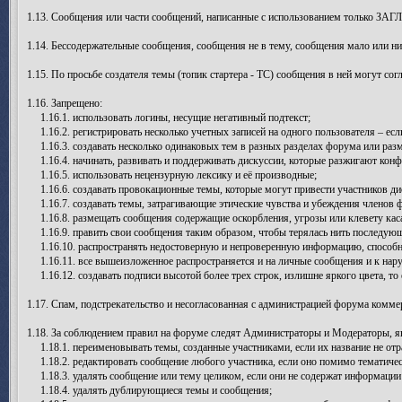
1.13. Сообщения или части сообщений, написанные с использованием только ЗАГ
1.14. Бессодержательные сообщения, сообщения не в тему, сообщения мало или н
1.15. По просьбе создателя темы (топик стартера - ТС) сообщения в ней могут со
1.16. Запрещено:
1.16.1. использовать логины, несущие негативный подтекст;
1.16.2. регистрировать несколько учетных записей на одного пользователя – есл
1.16.3. создавать несколько одинаковых тем в разных разделах форума или раз
1.16.4. начинать, развивать и поддерживать дискуссии, которые разжигают конф
1.16.5. использовать нецензурную лексику и её производные;
1.16.6. создавать провокационные темы, которые могут привести участников ди
1.16.7. создавать темы, затрагивающие этические чувства и убеждения членов 
1.16.8. размещать сообщения содержащие оскорбления, угрозы или клевету каса
1.16.9. править свои сообщения таким образом, чтобы терялась нить последую
1.16.10. распространять недостоверную и непроверенную информацию, способну
1.16.11. все вышеизложенное распространяется и на личные сообщения и к нар
1.16.12. создавать подписи высотой более трех строк, излишне яркого цвета, то
1.17. Спам, подстрекательство и несогласованная с администрацией форума комме
1.18. За соблюдением правил на форуме следят Администраторы и Модераторы,
1.18.1. переименовывать темы, созданные участниками, если их название не отр
1.18.2. редактировать сообщение любого участника, если оно помимо тематичес
1.18.3. удалять сообщение или тему целиком, если они не содержат информаци
1.18.4. удалять дублирующиеся темы и сообщения;