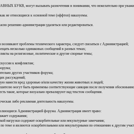
ЛАВНЫХ БУКВ, могут вызывать разночтения в понимании, что нежелательно при уважит
икак не относящиеся к основной теме (оффтоп) наказуемы.
гласно решению администрации удаляться или редактироваться.
и возникают проблемы технического характера, следует связаться с Администрацией;
мещать несколько одинаковых сообщений в разных темах;
ликты на религиозные, политические и другие спорные темы;
скуссии к конфликтам;
форума;
тельно других участников форума;
щих рассуждений;
ю нанести вред здоровью и/или качеству жизни животных и людей;
ушителю могут быть применены соответствующие санкции после получения обоснованно
 есть такие, которые визуально превалируют над текстом сообщения.
рческая либо рекламная деятельность наказуемы.
 являющиеся Администрацией форума. Администрация имеет право:
ажает содержания;
кой нагрузки содержит оскорбительные или некультурные замечания;
и по теме и являются оскорбительными или некультурными по отношению к другим учас