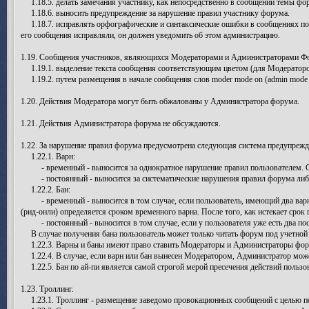
1.18.5. делать замечания участнику, как непосредственно в сообщении темы фо
1.18.6. выносить предупреждение за нарушение правил участнику форума.
1.18.7. исправлять орфографические и синтаксические ошибки в сообщениях поль
его сообщения исправляли, он должен уведомить об этом администрацию.
1.19. Сообщения участников, являющихся Модераторами и Администраторами Фор
1.19.1. выделение текста сообщения соответствующим цветом (для Модераторов
1.19.2. путем размещения в начале сообщения слов moder mode on (admin mode on
1.20. Действия Модератора могут быть обжалованы у Администратора форума.
1.21. Действия Администратора форума не обсуждаются.
1.22. За нарушение правил форума предусмотрена следующая система предупрежде
1.22.1. Варн:
- временный - выносится за однократное нарушение правил пользователем. Ср
- постоянный - выносится за систематические нарушения правил форума либо 
1.22.2. Бан:
- временный - выносится в том случае, если пользователь, имеющий два варна
(рид-онли) определяется сроком временного варна. После того, как истекает срок
- постоянный - выносится в том случае, если у пользователя уже есть два пос
В случае получения бана пользователь может только читать форум под учетной 
1.22.3. Варны и баны имеют право ставить Модераторы и Администраторы фор
1.22.4. В случае, если варн или бан вынесен Модератором, Администратор може
1.22.5. Бан по ай-пи является самой строгой мерой пресечения действий пользо
1.23. Троллинг.
1.23.1. Троллинг - размещение заведомо провокационных сообщений с целью по