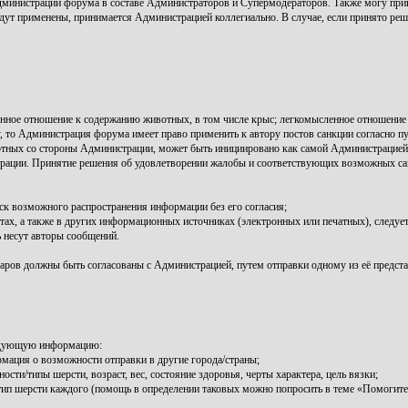
инистрации форума в составе Администраторов и Супермодераторов. Также могу прив
удут применены, принимается Администрацией коллегиально. В случае, если принято реш
нное отношение к содержанию животных, в том числе крыс; легкомысленное отношение 
то Администрация форума имеет право применить к автору постов санкции согласно пу
тных со стороны Администрации, может быть инициировано как самой Администрацией и
ации. Принятие решения об удовлетворении жалобы и соответствующих возможных сан
ск возможного распространения информации без его согласия;
, а также в других информационных источниках (электронных или печатных), следует 
 несут авторы сообщений.
аров должны быть согласованы с Администрацией, путем отправки одному из её предста
ледующую информацию:
рмация о возможности отправки в другие города/страны;
ти/типы шерсти, возраст, вес, состояние здоровья, черты характера, цель вязки;
/тип шерсти каждого (помощь в определении таковых можно попросить в теме «Помогите 