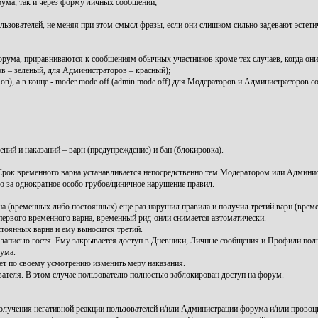
рума, так и через форму личных сообщений;
зователей, не меняя при этом смысл фразы, если они слишком сильно задевают эстетиче
ума, приравниваются к сообщениям обычных участников кроме тех случаев, когда он
 – зеленый, для Администраторов – красный);
), а в конце - moder mode off (admin mode off) для Модераторов и Администраторов со
ний и наказаний – варн (предупреждение) и бан (блокировка).
ок временного варна устанавливается непосредственно тем Модератором или Админис
за однократное особо грубое/циничное нарушение правил.
 (временных либо постоянных) еще раз нарушил правила и получил третий варн (време
 первого временного варна, временный рид-онли снимается автоматически.
тоянных варна и ему выносится третий.
записью гостя. Ему закрывается доступ в Дневники, Личные сообщения и Профили поль
ума.
т по своему усмотрению изменить меру наказания.
вателя. В этом случае пользователю полностью заблокирован доступ на форум.
лучения негативной реакции пользователей и/или Администрации форума и/или провоц