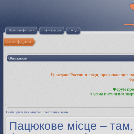
Правила форума
Регистрация
Вход
Список форумов
Объявление
Граждане России и люди, проживающие на 
Зд
Форум про
з усіма питаннями звер
Сообщения без ответов
•
Активные темы
Пацюкове місце – там,