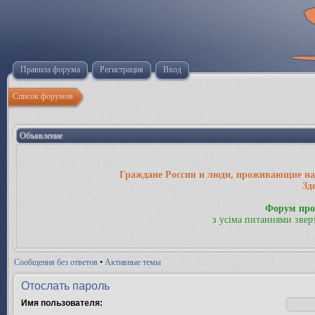
Правила форума
Регистрация
Вход
Список форумов
Объявление
Граждане России и люди, проживающие на 
Зд
Форум про
з усіма питаннями звер
Сообщения без ответов
•
Активные темы
Отослать пароль
Имя пользователя: