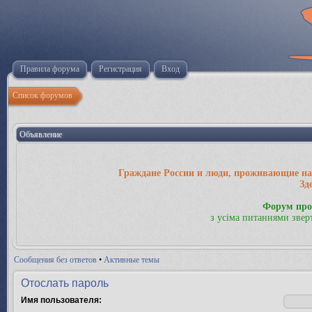
Правила форума
Регистрация
Вход
Список форумов
Объявление
Граждане России и люди, проживающие на 
Зд
Форум про
з усіма питаннями звер
Сообщения без ответов
•
Активные темы
Отослать пароль
Имя пользователя: