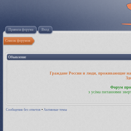
Правила форума
Вход
Список форумов
Объявление
Граждане России и люди, проживающие на 
Зд
Форум про
з усіма питаннями звер
Сообщения без ответов
•
Активные темы