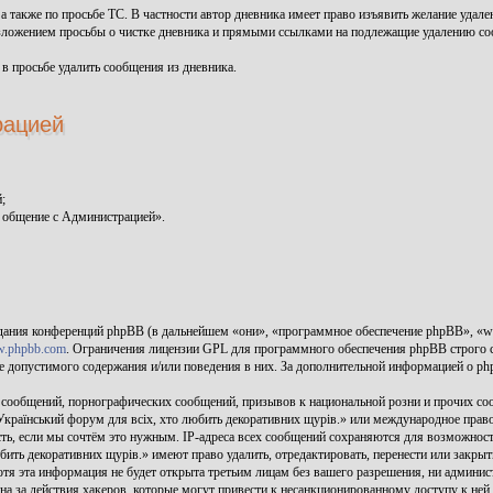
, а также по просьбе ТС. В частности автор дневника имеет право изъявить желание уда
зложением просьбы о чистке дневника и прямыми ссылками на подлежащие удалению с
 в просьбе удалить сообщения из дневника.
рацией
;
 общение с Администрацией».
дания конференций phpBB (в дальнейшем «они», «программное обеспечение phpBB», «
.phpbb.com
. Ограничения лицензии GPL для программного обеспечения phpBB строго с
тве допустимого содержания и/или поведения в них. За дополнительной информацией о p
 сообщений, порнографических сообщений, призывов к национальной розни и прочих соо
 Український форум для всіх, хто любить декоративних щурів.» или международное пр
ть, если мы сочтём это нужным. IP-адреса всех сообщений сохраняются для возможност
юбить декоративних щурів.» имеют право удалить, отредактировать, перенести или закр
Хотя эта информация не будет открыта третьим лицам без вашего разрешения, ни админи
на за действия хакеров, которые могут привести к несанкционированному доступу к ней.