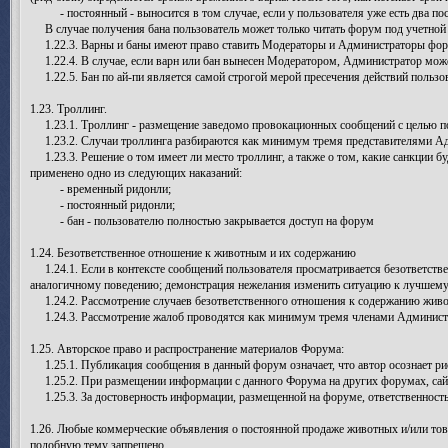
- постоянный - выносится в том случае, если у пользователя уже есть два пос
В случае получения бана пользователь может только читать форум под учетной 
1.22.3. Варны и баны имеют право ставить Модераторы и Администраторы фор
1.22.4. В случае, если варн или бан вынесен Модератором, Администратор може
1.22.5. Бан по ай-пи является самой строгой мерой пресечения действий пользо
1.23. Троллинг.
1.23.1. Троллинг - размещение заведомо провокационных сообщений с целью по
1.23.2. Случаи троллинга разбираются как минимум тремя представителями Адм
1.23.3. Решение о том имеет ли место троллинг, а также о том, какие санкции б
применено одно из следующих наказаний:
- временный ридонли;
- постоянный ридонли;
- бан - пользователю полностью закрывается доступ на форум
1.24. Безответственное отношение к животным и их содержанию
1.24.1. Если в контексте сообщений пользователя просматривается безответстве
аналогичному поведению; демонстрация нежелания изменить ситуацию к лучшему, 
1.24.2. Рассмотрение случаев безответственного отношения к содержанию живо
1.24.3. Рассмотрение жалоб проводятся как минимум тремя членами Администр
1.25. Авторское право и распространение материалов Форума:
1.25.1. Публикация сообщения в данный форум означает, что автор осознает ри
1.25.2. При размещении информации с данного Форума на других форумах, сайтах
1.25.3. За достоверность информации, размещенной на форуме, ответственность
1.26. Любые коммерческие объявления о постоянной продаже животных и/или тов
подобную тему запрещено.