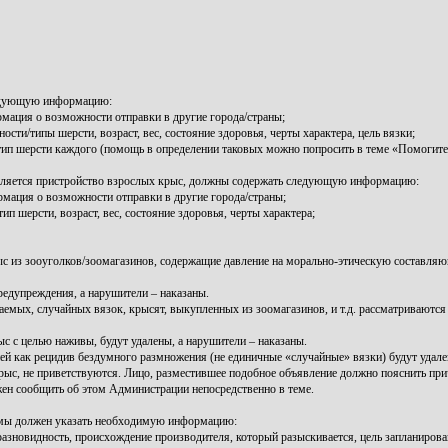
ледующую информацию:
рмация о возможности отправки в другие города/страны;
ти/типы шерсти, возраст, вес, состояние здоровья, черты характера, цель вязки;
/тип шерсти каждого (помощь в определении таковых можно попросить в теме «Помогите 
ляется пристройство взрослых крыс, должны содержать следующую информацию:
мация о возможности отправки в другие города/страны;
 шерсти, возраст, вес, состояние здоровья, черты характера;
ыс из зооуголков/зоомагазинов, содержащие давление на морально-этическую составл
дупреждения, а нарушители – наказаны.
аемых, случайных вязок, крысят, выкупленных из зоомагазинов, и т.д. рассматриваютс
с целью наживы, будут удалены, а нарушители – наказаны.
й как рецидив бездумного размножения (не единичные «случайные» вязки) будут удален
с, не приветствуются. Лицо, разместившее подобное объявление должно пояснить причи
жен сообщить об этом Администрации непосредственно в теме.
темы должен указать необходимую информацию:
разновидность, происхождение производителя, который разыскивается, цель запланиров