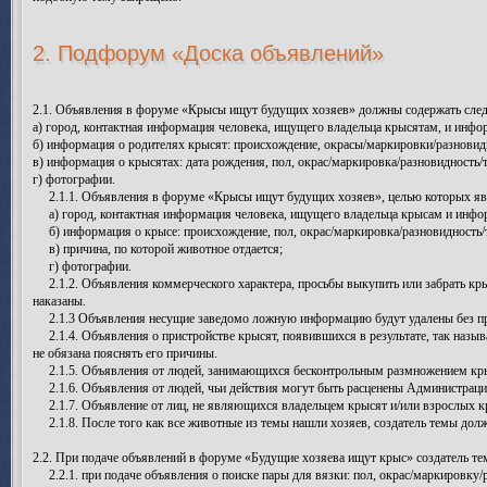
2. Подфорум «Доска объявлений»
2.1. Объявления в форуме «Крысы ищут будущих хозяев» должны содержать с
а) город, контактная информация человека, ищущего владельца крысятам, и инфо
б) информация о родителях крысят: происхождение, окрасы/маркировки/разновиднос
в) информация о крысятах: дата рождения, пол, окрас/маркировка/разновидность
г) фотографии.
2.1.1. Объявления в форуме «Крысы ищут будущих хозяев», целью которых яв
а) город, контактная информация человека, ищущего владельца крысам и инфор
б) информация о крысе: происхождение, пол, окрас/маркировка/разновидность/тип
в) причина, по которой животное отдается;
г) фотографии.
2.1.2. Объявления коммерческого характера, просьбы выкупить или забрать кр
наказаны.
2.1.3 Объявления несущие заведомо ложную информацию будут удалены без пре
2.1.4. Объявления о пристройстве крысят, появившихся в результате, так назыв
не обязана пояснять его причины.
2.1.5. Объявления от людей, занимающихся бесконтрольным размножением крыс 
2.1.6. Объявления от людей, чьи действия могут быть расценены Администрацие
2.1.7. Объявление от лиц, не являющихся владельцем крысят и/или взрослых кры
2.1.8. После того как все животные из темы нашли хозяев, создатель темы дол
2.2. При подаче объявлений в форуме «Будущие хозяева ищут крыс» создатель 
2.2.1. при подаче объявления о поиске пары для вязки: пол, окрас/маркировку/