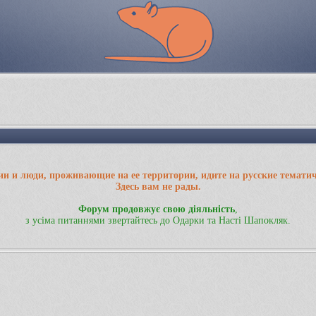
ии и люди, проживающие на ее территории, идите на русские темати
Здесь вам не рады.
Форум продовжує свою діяльність
,
з усіма питаннями звертайтесь до Одарки та Насті Шапокляк.