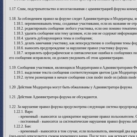
1.17. Спам, подстрекательство и несогласованная с администрацией форума комме
1.18. За соблюдением правил на форуме следят Администраторы и Модераторы,
1.18.1. переименовывать темы, созданные участниками, если их название не отр
1.18.2. редактировать сообщение любого участника, если оно помимо тематичес
1.18.3. удалять сообщение или тему целиком, если они не содержат информаци
1.18.4. удалять дублирующиеся темы и сообщения;
1.18.5. делать замечания участнику, как непосредственно в сообщении темы фо
1.18.6. выносить предупреждение за нарушение правил участнику форума.
1.18.7. исправлять орфографические и синтаксические ошибки в сообщениях поль
его сообщения исправляли, он должен уведомить об этом администрацию.
1.19. Сообщения участников, являющихся Модераторами и Администраторами Фор
1.19.1. выделение текста сообщения соответствующим цветом (для Модераторов
1.19.2. путем размещения в начале сообщения слов moder mode on (admin mode on
1.20. Действия Модератора могут быть обжалованы у Администратора форума.
1.21. Действия Администратора форума не обсуждаются.
1.22. За нарушение правил форума предусмотрена следующая система предупрежде
1.22.1. Варн:
- временный - выносится за однократное нарушение правил пользователем. Ср
- постоянный - выносится за систематические нарушения правил форума либо 
1.22.2. Бан:
- временный - выносится в том случае, если пользователь, имеющий два варна
(рид-онли) определяется сроком временного варна. После того, как истекает срок