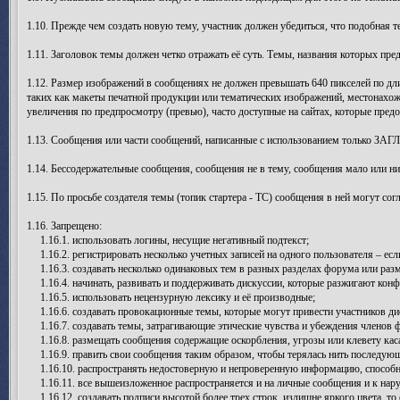
1.10. Прежде чем создать новую тему, участник должен убедиться, что подобная т
1.11. Заголовок темы должен четко отражать её суть. Темы, названия которых п
1.12. Размер изображений в сообщениях не должен превышать 640 пикселей по дли
таких как макеты печатной продукции или тематических изображений, местонахож
увеличения по предпросмотру (превью), часто доступные на сайтах, которые пред
1.13. Сообщения или части сообщений, написанные с использованием только ЗАГ
1.14. Бессодержательные сообщения, сообщения не в тему, сообщения мало или н
1.15. По просьбе создателя темы (топик стартера - ТС) сообщения в ней могут со
1.16. Запрещено:
1.16.1. использовать логины, несущие негативный подтекст;
1.16.2. регистрировать несколько учетных записей на одного пользователя – есл
1.16.3. создавать несколько одинаковых тем в разных разделах форума или раз
1.16.4. начинать, развивать и поддерживать дискуссии, которые разжигают конф
1.16.5. использовать нецензурную лексику и её производные;
1.16.6. создавать провокационные темы, которые могут привести участников ди
1.16.7. создавать темы, затрагивающие этические чувства и убеждения членов 
1.16.8. размещать сообщения содержащие оскорбления, угрозы или клевету каса
1.16.9. править свои сообщения таким образом, чтобы терялась нить последую
1.16.10. распространять недостоверную и непроверенную информацию, способну
1.16.11. все вышеизложенное распространяется и на личные сообщения и к нар
1.16.12. создавать подписи высотой более трех строк, излишне яркого цвета, то