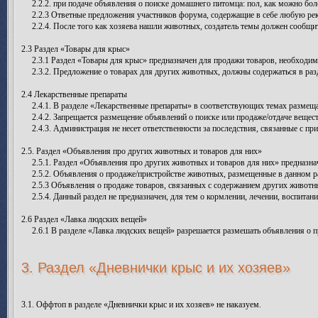
2.2.2. при подаче объявления о поиске домашнего питомца: пол, как можно бол
2.2.3 Ответные предложения участников форума, содержащие в себе любую рек
2.2.4. После того как хозяева нашли животных, создатель темы должен сообщит
2.3 Раздел «Товары для крыс»
2.3.1 Раздел «Товары для крыс» предназначен для продажи товаров, необходимых
2.3.2. Предложение о товарах для других животных, должны содержаться в разде
2.4 Лекарственные препараты
2.4.1. В разделе «Лекарственные препараты» в соответствующих темах размещаю
2.4.2. Запрещается размещение объявлений о поиске или продаже/отдаче вещест
2.4.3. Администрация не несет ответственности за последствия, связанные с пр
2.5. Раздел «Объявления про других животных и товаров для них»
2.5.1. Раздел «Объявления про других животных и товаров для них» предназнач
2.5.2. Объявления о продаже/пристройстве животных, размещенные в данном ра
2.5.3 Объявления о продаже товаров, связанных с содержанием других животн
2.5.4. Данный раздел не предназначен, для тем о кормлении, лечении, воспита
2.6 Раздел «Лавка людских вещей»
2.6.1 В разделе «Лавка людских вещей» разрешается размешать объявления о п
3. Раздел «Дневнички крыс и их хозяев»
3.1. Оффтоп в разделе «Дневнички крыс и их хозяев» не наказуем.