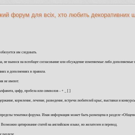
кий форум для всіх, хто любить декоративних щ
 обязуется им следовать.
ла, не вынося на всеобщее согласование или обсуждение изменяемые либо дополняемые 
иях и дополнениях в правила.
ия не имеют.
лфавита, цифр, пробела или символов - + _ [ ]
держание, кормление, лечение, разведение, встречи любителей крыс, выставки и конкур
 пределы тематики форума. Иная информация может быть размещена в разделе «Общени
озможно цитирование статей на английском языке, но желателен и перевод.
е разделе.