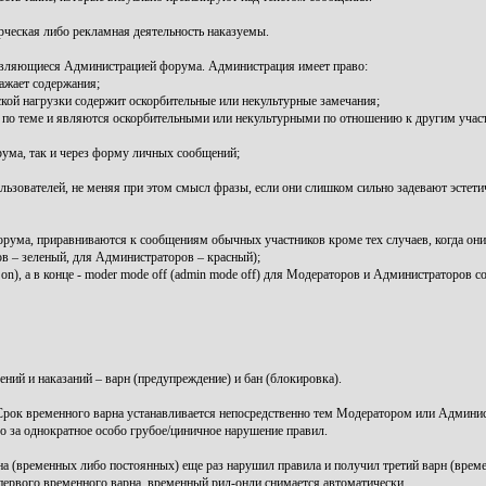
рческая либо рекламная деятельность наказуемы.
 являющиеся Администрацией форума. Администрация имеет право:
ажает содержания;
кой нагрузки содержит оскорбительные или некультурные замечания;
и по теме и являются оскорбительными или некультурными по отношению к другим учас
рума, так и через форму личных сообщений;
зователей, не меняя при этом смысл фразы, если они слишком сильно задевают эстетиче
ума, приравниваются к сообщениям обычных участников кроме тех случаев, когда он
 – зеленый, для Администраторов – красный);
), а в конце - moder mode off (admin mode off) для Модераторов и Администраторов со
ний и наказаний – варн (предупреждение) и бан (блокировка).
ок временного варна устанавливается непосредственно тем Модератором или Админис
за однократное особо грубое/циничное нарушение правил.
 (временных либо постоянных) еще раз нарушил правила и получил третий варн (време
 первого временного варна, временный рид-онли снимается автоматически.