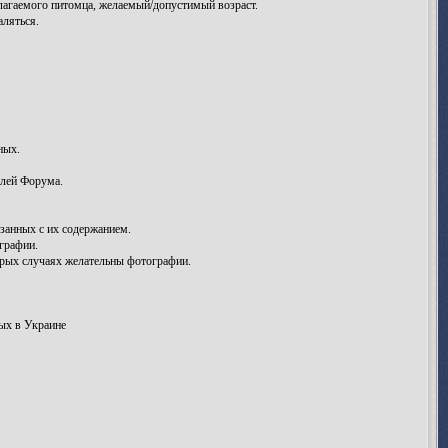
лагаемого питомца, желаемый/допустимый возраст.
аляться.
ных.
елей Форума.
занных с их содержанием.
графии.
рых случаях желательны фотографии.
ых в Украине