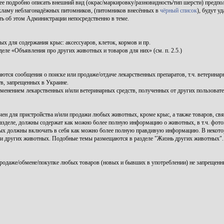
ее подробно описать внешний вид (окрас/маркировку/разновидность/тип шерсти) предпо
ламу неблагонадёжных питомников, (питомников внесённых в
чёрный список
), будут уд
ь об этом Администрации непосредственно в теме.
 для содержания крыс: аксессуаров, клеток, кормов и пр.
ле «Объявления про других животных и товаров для них» (см. п. 2.5.)
тся сообщения о поиске или продаже/отдаче лекарственных препаратов, т.ч. ветеринар
в, запрещенных в Украине.
именением лекарственных и/или ветеринарных средств, полученных от других пользоват
ен для пристройства и/или продажи любых животных, кроме крыс, а также товаров, свя
зделе, должны содержат как можно более полную информацию о животных, в т.ч. фото
ых должны включать в себя как можно более полную правдивую информацию. В некото
нии других животных. Подобные темы размещаются в разделе "Жизнь других животных".
родаже/обмене/покупке любых товаров (новых и бывших в употреблении) не запрещенн