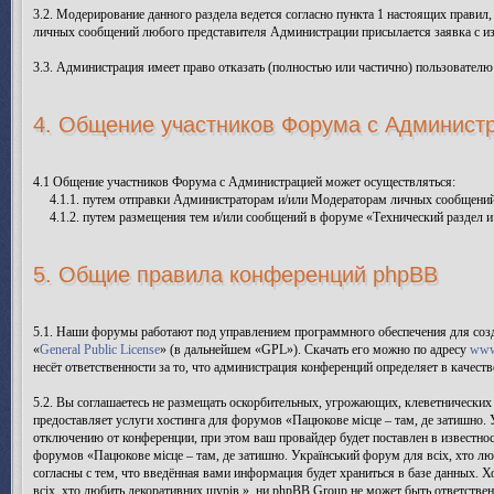
3.2. Модерирование данного раздела ведется согласно пункта 1 настоящих правил
личных сообщений любого представителя Администрации присылается заявка с и
3.3. Администрация имеет право отказать (полностью или частично) пользователю
4. Общение участников Форума с Админист
4.1 Общение участников Форума с Администрацией может осуществляться:
4.1.1. путем отправки Администраторам и/или Модераторам личных сообщений
4.1.2. путем размещения тем и/или сообщений в форуме «Технический раздел и
5. Общие правила конференций phpBB
5.1. Наши форумы работают под управлением программного обеспечения для соз
«
General Public License
» (в дальнейшем «GPL»). Скачать его можно по адресу
www
несёт ответственности за то, что администрация конференций определяет в качес
5.2. Вы соглашаетесь не размещать оскорбительных, угрожающих, клеветнических
предоставляет услуги хостинга для форумов «Пацюкове місце – там, де затишно.
отключению от конференции, при этом ваш провайдер будет поставлен в известнос
форумов «Пацюкове місце – там, де затишно. Український форум для всіх, хто л
согласны с тем, что введённая вами информация будет храниться в базе данных. 
всіх, хто любить декоративних щурів.», ни phpBB Group не может быть ответствен