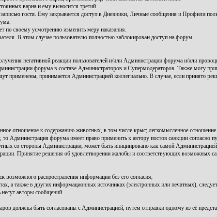
тоянных варна и ему выносится третий.
записью гостя. Ему закрывается доступ в Дневники, Личные сообщения и Профили поль
ума.
т по своему усмотрению изменить меру наказания.
вателя. В этом случае пользователю полностью заблокирован доступ на форум.
лучения негативной реакции пользователей и/или Администрации форума и/или провоц
инистрации форума в составе Администраторов и Супермодераторов. Также могу прив
удут применены, принимается Администрацией коллегиально. В случае, если принято реш
нное отношение к содержанию животных, в том числе крыс; легкомысленное отношение 
то Администрация форума имеет право применить к автору постов санкции согласно пу
тных со стороны Администрации, может быть инициировано как самой Администрацией и
ации. Принятие решения об удовлетворении жалобы и соответствующих возможных сан
ск возможного распространения информации без его согласия;
, а также в других информационных источниках (электронных или печатных), следует 
 несут авторы сообщений.
аров должны быть согласованы с Администрацией, путем отправки одному из её предста