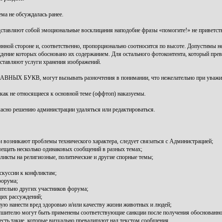
ема не обсуждалась ранее.
редставляют собой эмоциональные восклицания наподобие фразы «помогите!» не приветст
нной стороне и, соответственно, пропорционально соотносится по высоте. Допустимы н
дение которых обосновано их содержанием. Для остального фотоконтента, который прев
оставляют услуги хранения изображений.
ЛАВНЫХ БУКВ, могут вызывать разночтения в понимании, что нежелательно при уважит
икак не относящиеся к основной теме (оффтоп) наказуемы.
гласно решению администрации удаляться или редактироваться.
и возникают проблемы технического характера, следует связаться с Администрацией;
мещать несколько одинаковых сообщений в разных темах;
ликты на религиозные, политические и другие спорные темы;
скуссии к конфликтам;
форума;
тельно других участников форума;
щих рассуждений;
ю нанести вред здоровью и/или качеству жизни животных и людей;
ушителю могут быть применены соответствующие санкции после получения обоснованно
 есть такие, которые визуально превалируют над текстом сообщения.