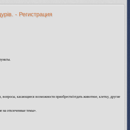
урів. - Регистрация
пункты.
сы, вопросы, касающиеся возможности приобрести/отдать животное, клетку, другие
е на отвлеченные темы».