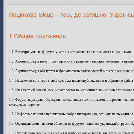
Пацюкове місце – там, де затишно. Українсь
1.Общие положения
1.1. Регистрируясь на форуме, участник автоматически соглашается с правилами и
1.2. Администрация имеет право принимать решение и вносить изменения в прави
1.3. Администрация обязуется информировать пользователей о внесенных изменен
1.4. Изменения вступают в силу сразу же после опубликования и обратного действ
1.5. Имя учетной записи (ник) может состоять исключительно из букв латинского а
1.6. Форум создан для обсуждения таких, связанных с крысами, вопросов, как: со
аксессуары и прочее.
1.7. На форуме принято публиковать любую информацию, если она не выходит за
1.8. Официальными языками общения на форуме являются украинский и русский. В
1.9. Публиковать сообщения следует в наиболее подходящем для этого по тематик