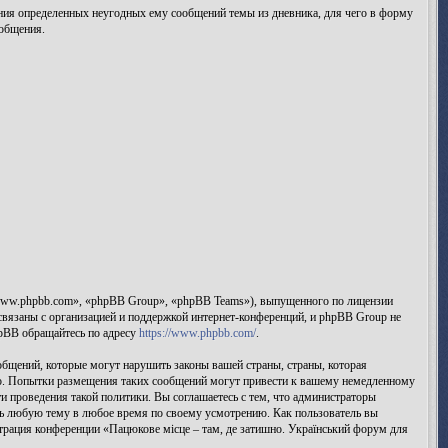
ления определенных неугодных ему сообщений темы из дневника, для чего в форму
ообщения.
www.phpbb.com», «phpBB Group», «phpBB Teams»), выпущенного по лицензии
вязаны с организацией и поддержкой интернет-конференций, и phpBB Group не
hpBB обращайтесь по адресу
https://www.phpbb.com/
.
бщений, которые могут нарушить законы вашей страны, страны, которая
аво. Попытки размещения таких сообщений могут привести к вашему немедленному
и проведения такой политики. Вы соглашаетесь с тем, что администраторы
ыть любую тему в любое время по своему усмотрению. Как пользователь вы
страция конференции «Пацюкове місце – там, де затишно. Український форум для