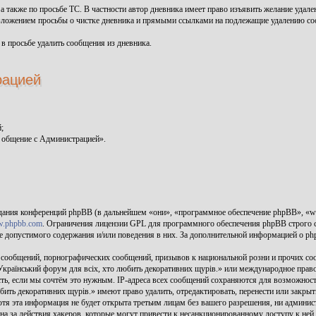
, а также по просьбе ТС. В частности автор дневника имеет право изъявить желание уда
зложением просьбы о чистке дневника и прямыми ссылками на подлежащие удалению с
 в просьбе удалить сообщения из дневника.
рацией
;
 общение с Администрацией».
дания конференций phpBB (в дальнейшем «они», «программное обеспечение phpBB», «
.phpbb.com
. Ограничения лицензии GPL для программного обеспечения phpBB строго с
тве допустимого содержания и/или поведения в них. За дополнительной информацией о p
 сообщений, порнографических сообщений, призывов к национальной розни и прочих соо
 Український форум для всіх, хто любить декоративних щурів.» или международное пр
ть, если мы сочтём это нужным. IP-адреса всех сообщений сохраняются для возможност
юбить декоративних щурів.» имеют право удалить, отредактировать, перенести или закр
Хотя эта информация не будет открыта третьим лицам без вашего разрешения, ни админи
на за действия хакеров, которые могут привести к несанкционированному доступу к ней.