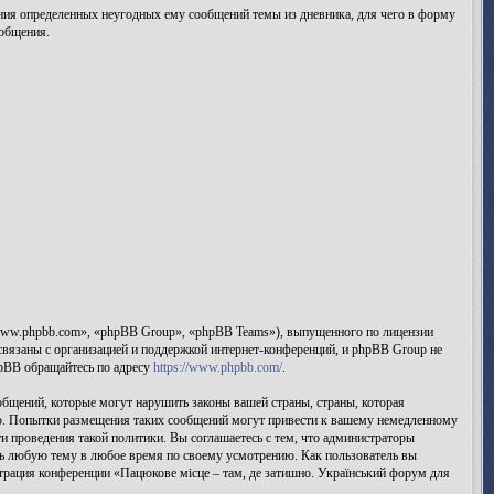
ления определенных неугодных ему сообщений темы из дневника, для чего в форму
ообщения.
www.phpbb.com», «phpBB Group», «phpBB Teams»), выпущенного по лицензии
вязаны с организацией и поддержкой интернет-конференций, и phpBB Group не
hpBB обращайтесь по адресу
https://www.phpbb.com/
.
бщений, которые могут нарушить законы вашей страны, страны, которая
аво. Попытки размещения таких сообщений могут привести к вашему немедленному
и проведения такой политики. Вы соглашаетесь с тем, что администраторы
ыть любую тему в любое время по своему усмотрению. Как пользователь вы
страция конференции «Пацюкове місце – там, де затишно. Український форум для