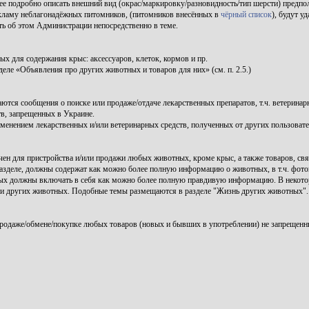
ее подробно описать внешний вид (окрас/маркировку/разновидность/тип шерсти) предпо
ламу неблагонадёжных питомников, (питомников внесённых в
чёрный список
), будут уд
ь об этом Администрации непосредственно в теме.
 для содержания крыс: аксессуаров, клеток, кормов и пр.
ле «Объявления про других животных и товаров для них» (см. п. 2.5.)
тся сообщения о поиске или продаже/отдаче лекарственных препаратов, т.ч. ветеринар
в, запрещенных в Украине.
именением лекарственных и/или ветеринарных средств, полученных от других пользоват
ен для пристройства и/или продажи любых животных, кроме крыс, а также товаров, свя
зделе, должны содержат как можно более полную информацию о животных, в т.ч. фото
ых должны включать в себя как можно более полную правдивую информацию. В некото
нии других животных. Подобные темы размещаются в разделе "Жизнь других животных".
родаже/обмене/покупке любых товаров (новых и бывших в употреблении) не запрещенн