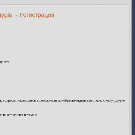
урів. - Регистрация
пункты.
сы, вопросы, касающиеся возможности приобрести/отдать животное, клетку, другие
е на отвлеченные темы».