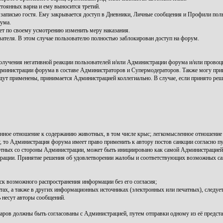
тоянных варна и ему выносится третий.
записью гостя. Ему закрывается доступ в Дневники, Личные сообщения и Профили поль
ума.
т по своему усмотрению изменить меру наказания.
вателя. В этом случае пользователю полностью заблокирован доступ на форум.
лучения негативной реакции пользователей и/или Администрации форума и/или провоц
инистрации форума в составе Администраторов и Супермодераторов. Также могу прив
удут применены, принимается Администрацией коллегиально. В случае, если принято реш
нное отношение к содержанию животных, в том числе крыс; легкомысленное отношение 
то Администрация форума имеет право применить к автору постов санкции согласно пу
тных со стороны Администрации, может быть инициировано как самой Администрацией и
ации. Принятие решения об удовлетворении жалобы и соответствующих возможных сан
ск возможного распространения информации без его согласия;
, а также в других информационных источниках (электронных или печатных), следует 
 несут авторы сообщений.
аров должны быть согласованы с Администрацией, путем отправки одному из её предста