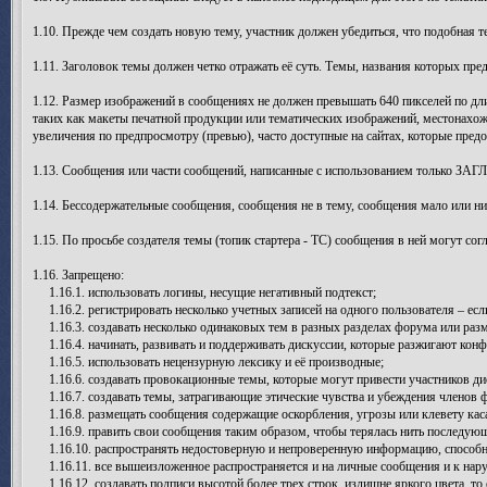
1.10. Прежде чем создать новую тему, участник должен убедиться, что подобная т
1.11. Заголовок темы должен четко отражать её суть. Темы, названия которых п
1.12. Размер изображений в сообщениях не должен превышать 640 пикселей по дли
таких как макеты печатной продукции или тематических изображений, местонахож
увеличения по предпросмотру (превью), часто доступные на сайтах, которые пред
1.13. Сообщения или части сообщений, написанные с использованием только ЗАГ
1.14. Бессодержательные сообщения, сообщения не в тему, сообщения мало или н
1.15. По просьбе создателя темы (топик стартера - ТС) сообщения в ней могут со
1.16. Запрещено:
1.16.1. использовать логины, несущие негативный подтекст;
1.16.2. регистрировать несколько учетных записей на одного пользователя – есл
1.16.3. создавать несколько одинаковых тем в разных разделах форума или раз
1.16.4. начинать, развивать и поддерживать дискуссии, которые разжигают конф
1.16.5. использовать нецензурную лексику и её производные;
1.16.6. создавать провокационные темы, которые могут привести участников ди
1.16.7. создавать темы, затрагивающие этические чувства и убеждения членов 
1.16.8. размещать сообщения содержащие оскорбления, угрозы или клевету каса
1.16.9. править свои сообщения таким образом, чтобы терялась нить последую
1.16.10. распространять недостоверную и непроверенную информацию, способну
1.16.11. все вышеизложенное распространяется и на личные сообщения и к нар
1.16.12. создавать подписи высотой более трех строк, излишне яркого цвета, то