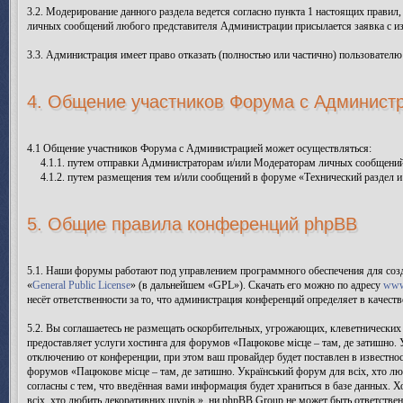
3.2. Модерирование данного раздела ведется согласно пункта 1 настоящих правил
личных сообщений любого представителя Администрации присылается заявка с и
3.3. Администрация имеет право отказать (полностью или частично) пользователю
4. Общение участников Форума с Админист
4.1 Общение участников Форума с Администрацией может осуществляться:
4.1.1. путем отправки Администраторам и/или Модераторам личных сообщений
4.1.2. путем размещения тем и/или сообщений в форуме «Технический раздел и
5. Общие правила конференций phpBB
5.1. Наши форумы работают под управлением программного обеспечения для соз
«
General Public License
» (в дальнейшем «GPL»). Скачать его можно по адресу
www
несёт ответственности за то, что администрация конференций определяет в качес
5.2. Вы соглашаетесь не размещать оскорбительных, угрожающих, клеветнических
предоставляет услуги хостинга для форумов «Пацюкове місце – там, де затишно.
отключению от конференции, при этом ваш провайдер будет поставлен в известнос
форумов «Пацюкове місце – там, де затишно. Український форум для всіх, хто л
согласны с тем, что введённая вами информация будет храниться в базе данных. 
всіх, хто любить декоративних щурів.», ни phpBB Group не может быть ответствен