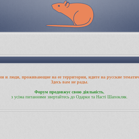
ии и люди, проживающие на ее территории, идите на русские темати
Здесь вам не рады.
Форум продовжує свою діяльність
,
з усіма питаннями звертайтесь до Одарки та Насті Шапокляк.