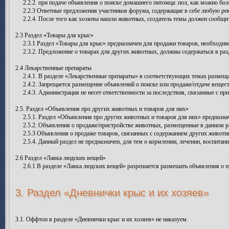
2.2.2. при подаче объявления о поиске домашнего питомца: пол, как можно бол
2.2.3 Ответные предложения участников форума, содержащие в себе любую рек
2.2.4. После того как хозяева нашли животных, создатель темы должен сообщит
2.3 Раздел «Товары для крыс»
2.3.1 Раздел «Товары для крыс» предназначен для продажи товаров, необходимых
2.3.2. Предложение о товарах для других животных, должны содержаться в разде
2.4 Лекарственные препараты
2.4.1. В разделе «Лекарственные препараты» в соответствующих темах размещаю
2.4.2. Запрещается размещение объявлений о поиске или продаже/отдаче вещест
2.4.3. Администрация не несет ответственности за последствия, связанные с пр
2.5. Раздел «Объявления про других животных и товаров для них»
2.5.1. Раздел «Объявления про других животных и товаров для них» предназнач
2.5.2. Объявления о продаже/пристройстве животных, размещенные в данном ра
2.5.3 Объявления о продаже товаров, связанных с содержанием других животн
2.5.4. Данный раздел не предназначен, для тем о кормлении, лечении, воспита
2.6 Раздел «Лавка людских вещей»
2.6.1 В разделе «Лавка людских вещей» разрешается размешать объявления о п
3. Раздел «Дневнички крыс и их хозяев»
3.1. Оффтоп в разделе «Дневнички крыс и их хозяев» не наказуем.