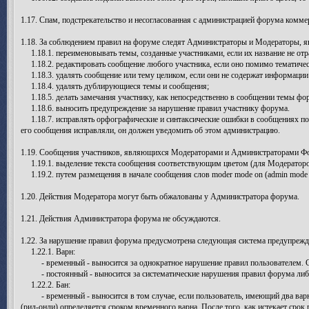
1.17. Спам, подстрекательство и несогласованная с администрацией форума комме
1.18. За соблюдением правил на форуме следят Администраторы и Модераторы,
1.18.1. переименовывать темы, созданные участниками, если их название не отр
1.18.2. редактировать сообщение любого участника, если оно помимо тематичес
1.18.3. удалять сообщение или тему целиком, если они не содержат информаци
1.18.4. удалять дублирующиеся темы и сообщения;
1.18.5. делать замечания участнику, как непосредственно в сообщении темы фо
1.18.6. выносить предупреждение за нарушение правил участнику форума.
1.18.7. исправлять орфографические и синтаксические ошибки в сообщениях поль
его сообщения исправляли, он должен уведомить об этом администрацию.
1.19. Сообщения участников, являющихся Модераторами и Администраторами Фор
1.19.1. выделение текста сообщения соответствующим цветом (для Модераторов
1.19.2. путем размещения в начале сообщения слов moder mode on (admin mode on
1.20. Действия Модератора могут быть обжалованы у Администратора форума.
1.21. Действия Администратора форума не обсуждаются.
1.22. За нарушение правил форума предусмотрена следующая система предупрежде
1.22.1. Варн:
- временный - выносится за однократное нарушение правил пользователем. Ср
- постоянный - выносится за систематические нарушения правил форума либо 
1.22.2. Бан:
- временный - выносится в том случае, если пользователь, имеющий два варна
(рид-онли) определяется сроком временного варна. После того, как истекает срок