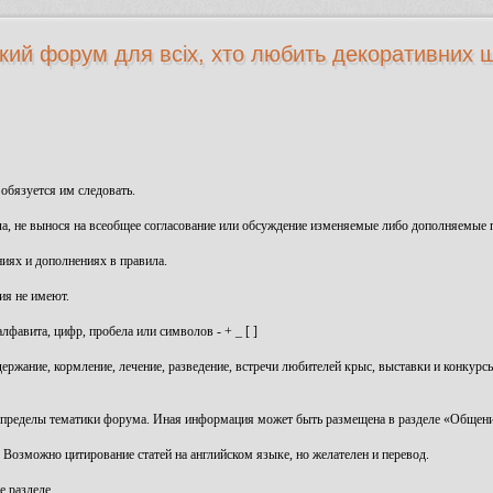
кий форум для всіх, хто любить декоративних щ
 обязуется им следовать.
ла, не вынося на всеобщее согласование или обсуждение изменяемые либо дополняемые 
иях и дополнениях в правила.
ия не имеют.
лфавита, цифр, пробела или символов - + _ [ ]
держание, кормление, лечение, разведение, встречи любителей крыс, выставки и конкур
 пределы тематики форума. Иная информация может быть размещена в разделе «Общени
озможно цитирование статей на английском языке, но желателен и перевод.
е разделе.