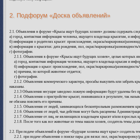
2. Подфорум «Доска объявлений»
2.1. Объявления в форуме «Крысы ищут будущих хозяев» должны содержать с
а) город, контактная информация человека, ищущего владельца крысятам, и инфо
б) информация о родителях крысят: происхождение, окрасы/маркировки/разновиднос
в) информация о крысятах: дата рождения, пол, окрас/маркировка/разновидность
г) фотографии.
2.1.1. Объявления в форуме «Крысы ищут будущих хозяев», целью которых яв
а) город, контактная информация человека, ищущего владельца крысам и инфор
б) информация о крысе: происхождение, пол, окрас/маркировка/разновидность/тип
в) причина, по которой животное отдается;
г) фотографии.
2.1.2. Объявления коммерческого характера, просьбы выкупить или забрать кр
наказаны.
2.1.3 Объявления несущие заведомо ложную информацию будут удалены без пре
2.1.4. Объявления о пристройстве крысят, появившихся в результате, так назыв
не обязана пояснять его причины.
2.1.5. Объявления от людей, занимающихся бесконтрольным размножением крыс 
2.1.6. Объявления от людей, чьи действия могут быть расценены Администрацие
2.1.7. Объявление от лиц, не являющихся владельцем крысят и/или взрослых кры
2.1.8. После того как все животные из темы нашли хозяев, создатель темы дол
2.2. При подаче объявлений в форуме «Будущие хозяева ищут крыс» создатель 
2.2.1. при подаче объявления о поиске пары для вязки: пол, окрас/маркировку/