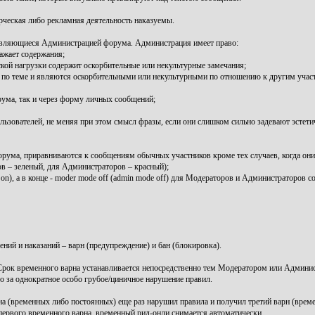
рческая либо рекламная деятельность наказуемы.
 являющиеся Администрацией форума. Администрация имеет право:
ажает содержания;
кой нагрузки содержит оскорбительные или некультурные замечания;
и по теме и являются оскорбительными или некультурными по отношению к другим учас
рума, так и через форму личных сообщений;
зователей, не меняя при этом смысл фразы, если они слишком сильно задевают эстетиче
ума, приравниваются к сообщениям обычных участников кроме тех случаев, когда он
 – зеленый, для Администраторов – красный);
), а в конце - moder mode off (admin mode off) для Модераторов и Администраторов со
ний и наказаний – варн (предупреждение) и бан (блокировка).
ок временного варна устанавливается непосредственно тем Модератором или Админис
за однократное особо грубое/циничное нарушение правил.
 (временных либо постоянных) еще раз нарушил правила и получил третий варн (време
 первого временного варна, временный рид-онли снимается автоматически.