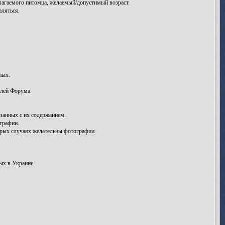
лагаемого питомца, желаемый/допустимый возраст.
аляться.
ных.
елей Форума.
занных с их содержанием.
графии.
рых случаях желательны фотографии.
ых в Украине