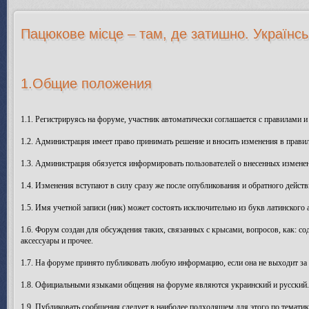
Пацюкове місце – там, де затишно. Українсь
1.Общие положения
1.1. Регистрируясь на форуме, участник автоматически соглашается с правилами и
1.2. Администрация имеет право принимать решение и вносить изменения в прави
1.3. Администрация обязуется информировать пользователей о внесенных изменен
1.4. Изменения вступают в силу сразу же после опубликования и обратного действ
1.5. Имя учетной записи (ник) может состоять исключительно из букв латинского а
1.6. Форум создан для обсуждения таких, связанных с крысами, вопросов, как: со
аксессуары и прочее.
1.7. На форуме принято публиковать любую информацию, если она не выходит за
1.8. Официальными языками общения на форуме являются украинский и русский. В
1.9. Публиковать сообщения следует в наиболее подходящем для этого по тематик