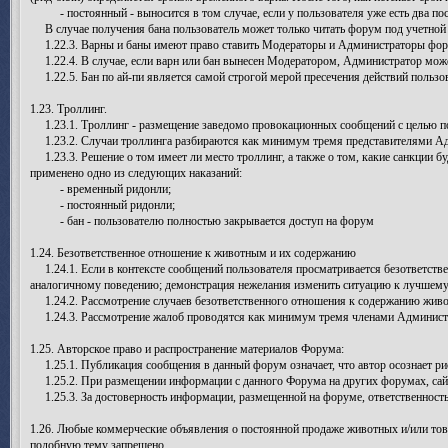
- постоянный - выносится в том случае, если у пользователя уже есть два пос
В случае получения бана пользователь может только читать форум под учетной 
1.22.3. Варны и баны имеют право ставить Модераторы и Администраторы фор
1.22.4. В случае, если варн или бан вынесен Модератором, Администратор може
1.22.5. Бан по ай-пи является самой строгой мерой пресечения действий пользо
1.23. Троллинг.
1.23.1. Троллинг - размещение заведомо провокационных сообщений с целью по
1.23.2. Случаи троллинга разбираются как минимум тремя представителями Адм
1.23.3. Решение о том имеет ли место троллинг, а также о том, какие санкции б
применено одно из следующих наказаний:
- временный ридонли;
- постоянный ридонли;
- бан - пользователю полностью закрывается доступ на форум
1.24. Безответственное отношение к животным и их содержанию
1.24.1. Если в контексте сообщений пользователя просматривается безответстве
аналогичному поведению; демонстрация нежелания изменить ситуацию к лучшему, 
1.24.2. Рассмотрение случаев безответственного отношения к содержанию живо
1.24.3. Рассмотрение жалоб проводятся как минимум тремя членами Администр
1.25. Авторское право и распространение материалов Форума:
1.25.1. Публикация сообщения в данный форум означает, что автор осознает ри
1.25.2. При размещении информации с данного Форума на других форумах, сайтах
1.25.3. За достоверность информации, размещенной на форуме, ответственность
1.26. Любые коммерческие объявления о постоянной продаже животных и/или тов
подобную тему запрещено.