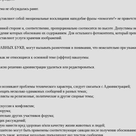
ема не обсуждалась ранее.
редставляют собой эмоциональные восклицания наподобие фразы «помогите!» не приветст
нной стороне и, соответственно, пропорционально соотносится по высоте. Допустимы н
дение которых обосновано их содержанием. Для остального фотоконтента, который прев
оставляют услуги хранения изображений.
ЛАВНЫХ БУКВ, могут вызывать разночтения в понимании, что нежелательно при уважит
икак не относящиеся к основной теме (оффтоп) наказуемы.
гласно решению администрации удаляться или редактироваться.
и возникают проблемы технического характера, следует связаться с Администрацией;
мещать несколько одинаковых сообщений в разных темах;
ликты на религиозные, политические и другие спорные темы;
скуссии к конфликтам;
форума;
тельно других участников форума;
щих рассуждений;
ю нанести вред здоровью и/или качеству жизни животных и людей;
ушителю могут быть применены соответствующие санкции после получения обоснованно
 есть такие, которые визуально превалируют над текстом сообщения.