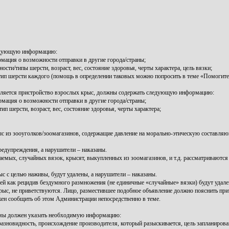
ледующую информацию:
рмация о возможности отправки в другие города/страны;
ти/типы шерсти, возраст, вес, состояние здоровья, черты характера, цель вязки;
/тип шерсти каждого (помощь в определении таковых можно попросить в теме «Помогите 
ляется пристройство взрослых крыс, должны содержать следующую информацию:
мация о возможности отправки в другие города/страны;
 шерсти, возраст, вес, состояние здоровья, черты характера;
ыс из зооуголков/зоомагазинов, содержащие давление на морально-этическую составл
дупреждения, а нарушители – наказаны.
аемых, случайных вязок, крысят, выкупленных из зоомагазинов, и т.д. рассматриваютс
с целью наживы, будут удалены, а нарушители – наказаны.
й как рецидив бездумного размножения (не единичные «случайные» вязки) будут удален
с, не приветствуются. Лицо, разместившее подобное объявление должно пояснить причи
жен сообщить об этом Администрации непосредственно в теме.
темы должен указать необходимую информацию:
разновидность, происхождение производителя, который разыскивается, цель запланиров