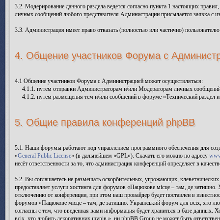
3.2. Модерирование данного раздела ведется согласно пункта 1 настоящих правил
личных сообщений любого представителя Администрации присылается заявка с и
3.3. Администрация имеет право отказать (полностью или частично) пользователю
4. Общение участников Форума с Админист
4.1 Общение участников Форума с Администрацией может осуществляться:
4.1.1. путем отправки Администраторам и/или Модераторам личных сообщений
4.1.2. путем размещения тем и/или сообщений в форуме «Технический раздел и
5. Общие правила конференций phpBB
5.1. Наши форумы работают под управлением программного обеспечения для соз
«
General Public License
» (в дальнейшем «GPL»). Скачать его можно по адресу
www
несёт ответственности за то, что администрация конференций определяет в качес
5.2. Вы соглашаетесь не размещать оскорбительных, угрожающих, клеветнических
предоставляет услуги хостинга для форумов «Пацюкове місце – там, де затишно.
отключению от конференции, при этом ваш провайдер будет поставлен в известнос
форумов «Пацюкове місце – там, де затишно. Український форум для всіх, хто л
согласны с тем, что введённая вами информация будет храниться в базе данных. 
всіх, хто любить декоративних щурів.», ни phpBB Group не может быть ответствен