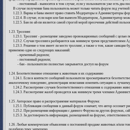
- постоянный - выносится в том случае, если у пользователя уже есть два пос
В случае получения бана пользователь может только читать форум под учетной 
1.22.3. Варны и баны имеют право ставить Модераторы и Администраторы фор
1.22.4. В случае, если варн или бан вынесен Модератором, Администратор може
1.22.5. Бан по ай-пи является самой строгой мерой пресечения действий пользо
1.23. Троллинг.
1.23.1. Троллинг - размещение заведомо провокационных сообщений с целью по
1.23.2. Случаи троллинга разбираются как минимум тремя представителями Адм
1.23.3. Решение о том имеет ли место троллинг, а также о том, какие санкции б
применено одно из следующих наказаний:
- временный ридонли;
- постоянный ридонли;
- бан - пользователю полностью закрывается доступ на форум
1.24. Безответственное отношение к животным и их содержанию
1.24.1. Если в контексте сообщений пользователя просматривается безответстве
аналогичному поведению; демонстрация нежелания изменить ситуацию к лучшему, 
1.24.2. Рассмотрение случаев безответственного отношения к содержанию живо
1.24.3. Рассмотрение жалоб проводятся как минимум тремя членами Администр
1.25. Авторское право и распространение материалов Форума:
1.25.1. Публикация сообщения в данный форум означает, что автор осознает ри
1.25.2. При размещении информации с данного Форума на других форумах, сайтах
1.25.3. За достоверность информации, размещенной на форуме, ответственность
1.26. Любые коммерческие объявления о постоянной продаже животных и/или тов
подобную тему запрещено.