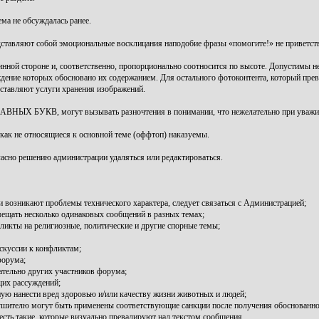
ема не обсуждалась ранее.
редставляют собой эмоциональные восклицания наподобие фразы «помогите!» не приветст
нной стороне и, соответственно, пропорционально соотносится по высоте. Допустимы н
дение которых обосновано их содержанием. Для остального фотоконтента, который прев
оставляют услуги хранения изображений.
ЛАВНЫХ БУКВ, могут вызывать разночтения в понимании, что нежелательно при уважит
икак не относящиеся к основной теме (оффтоп) наказуемы.
гласно решению администрации удаляться или редактироваться.
и возникают проблемы технического характера, следует связаться с Администрацией;
мещать несколько одинаковых сообщений в разных темах;
ликты на религиозные, политические и другие спорные темы;
скуссии к конфликтам;
форума;
тельно других участников форума;
щих рассуждений;
ю нанести вред здоровью и/или качеству жизни животных и людей;
ушителю могут быть применены соответствующие санкции после получения обоснованно
 есть такие, которые визуально превалируют над текстом сообщения.