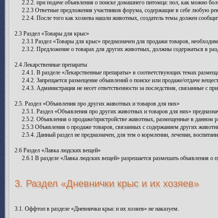
2.2.2. при подаче объявления о поиске домашнего питомца: пол, как можно бол
2.2.3 Ответные предложения участников форума, содержащие в себе любую рек
2.2.4. После того как хозяева нашли животных, создатель темы должен сообщит
2.3 Раздел «Товары для крыс»
2.3.1 Раздел «Товары для крыс» предназначен для продажи товаров, необходимых
2.3.2. Предложение о товарах для других животных, должны содержаться в разде
2.4 Лекарственные препараты
2.4.1. В разделе «Лекарственные препараты» в соответствующих темах размещаю
2.4.2. Запрещается размещение объявлений о поиске или продаже/отдаче вещест
2.4.3. Администрация не несет ответственности за последствия, связанные с пр
2.5. Раздел «Объявления про других животных и товаров для них»
2.5.1. Раздел «Объявления про других животных и товаров для них» предназнач
2.5.2. Объявления о продаже/пристройстве животных, размещенные в данном ра
2.5.3 Объявления о продаже товаров, связанных с содержанием других животн
2.5.4. Данный раздел не предназначен, для тем о кормлении, лечении, воспита
2.6 Раздел «Лавка людских вещей»
2.6.1 В разделе «Лавка людских вещей» разрешается размешать объявления о п
3. Раздел «Дневнички крыс и их хозяев»
3.1. Оффтоп в разделе «Дневнички крыс и их хозяев» не наказуем.