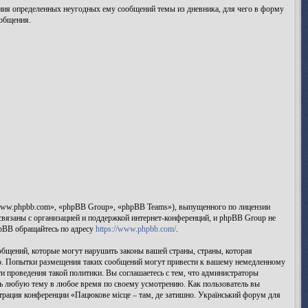
ления определенных неугодных ему сообщений темы из дневника, для чего в форму
ообщения.
www.phpbb.com», «phpBB Group», «phpBB Teams»), выпущенного по лицензии
вязаны с организацией и поддержкой интернет-конференций, и phpBB Group не
hpBB обращайтесь по адресу
https://www.phpbb.com/
.
бщений, которые могут нарушить законы вашей страны, страны, которая
аво. Попытки размещения таких сообщений могут привести к вашему немедленному
и проведения такой политики. Вы соглашаетесь с тем, что администраторы
ыть любую тему в любое время по своему усмотрению. Как пользователь вы
страция конференции «Пацюкове місце – там, де затишно. Український форум для