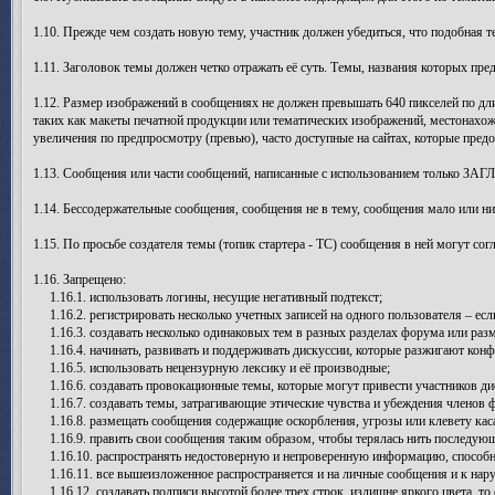
1.10. Прежде чем создать новую тему, участник должен убедиться, что подобная т
1.11. Заголовок темы должен четко отражать её суть. Темы, названия которых п
1.12. Размер изображений в сообщениях не должен превышать 640 пикселей по дли
таких как макеты печатной продукции или тематических изображений, местонахож
увеличения по предпросмотру (превью), часто доступные на сайтах, которые пред
1.13. Сообщения или части сообщений, написанные с использованием только ЗАГ
1.14. Бессодержательные сообщения, сообщения не в тему, сообщения мало или н
1.15. По просьбе создателя темы (топик стартера - ТС) сообщения в ней могут со
1.16. Запрещено:
1.16.1. использовать логины, несущие негативный подтекст;
1.16.2. регистрировать несколько учетных записей на одного пользователя – есл
1.16.3. создавать несколько одинаковых тем в разных разделах форума или раз
1.16.4. начинать, развивать и поддерживать дискуссии, которые разжигают конф
1.16.5. использовать нецензурную лексику и её производные;
1.16.6. создавать провокационные темы, которые могут привести участников ди
1.16.7. создавать темы, затрагивающие этические чувства и убеждения членов 
1.16.8. размещать сообщения содержащие оскорбления, угрозы или клевету каса
1.16.9. править свои сообщения таким образом, чтобы терялась нить последую
1.16.10. распространять недостоверную и непроверенную информацию, способну
1.16.11. все вышеизложенное распространяется и на личные сообщения и к нар
1.16.12. создавать подписи высотой более трех строк, излишне яркого цвета, то