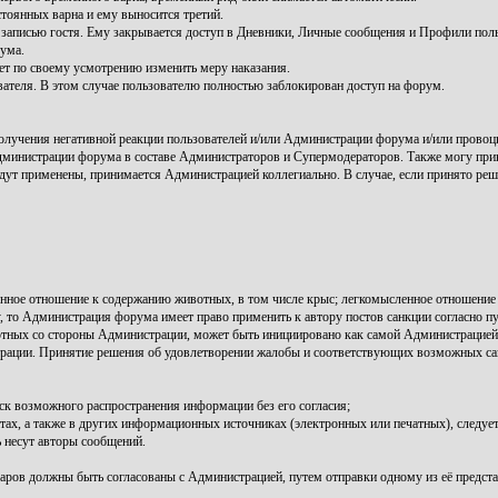
тоянных варна и ему выносится третий.
записью гостя. Ему закрывается доступ в Дневники, Личные сообщения и Профили поль
ума.
т по своему усмотрению изменить меру наказания.
вателя. В этом случае пользователю полностью заблокирован доступ на форум.
лучения негативной реакции пользователей и/или Администрации форума и/или провоц
инистрации форума в составе Администраторов и Супермодераторов. Также могу прив
удут применены, принимается Администрацией коллегиально. В случае, если принято реш
нное отношение к содержанию животных, в том числе крыс; легкомысленное отношение 
то Администрация форума имеет право применить к автору постов санкции согласно пу
тных со стороны Администрации, может быть инициировано как самой Администрацией и
ации. Принятие решения об удовлетворении жалобы и соответствующих возможных сан
ск возможного распространения информации без его согласия;
, а также в других информационных источниках (электронных или печатных), следует 
 несут авторы сообщений.
аров должны быть согласованы с Администрацией, путем отправки одному из её предста