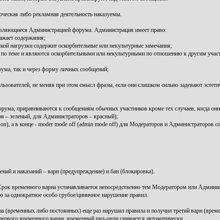
рческая либо рекламная деятельность наказуемы.
 являющиеся Администрацией форума. Администрация имеет право:
ажает содержания;
кой нагрузки содержит оскорбительные или некультурные замечания;
и по теме и являются оскорбительными или некультурными по отношению к другим учас
рума, так и через форму личных сообщений;
зователей, не меняя при этом смысл фразы, если они слишком сильно задевают эстетиче
ума, приравниваются к сообщениям обычных участников кроме тех случаев, когда он
 – зеленый, для Администраторов – красный);
), а в конце - moder mode off (admin mode off) для Модераторов и Администраторов со
ний и наказаний – варн (предупреждение) и бан (блокировка).
ок временного варна устанавливается непосредственно тем Модератором или Админис
за однократное особо грубое/циничное нарушение правил.
 (временных либо постоянных) еще раз нарушил правила и получил третий варн (време
 первого временного варна, временный рид-онли снимается автоматически.