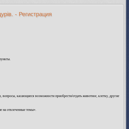
урів. - Регистрация
пункты.
сы, вопросы, касающиеся возможности приобрести/отдать животное, клетку, другие
е на отвлеченные темы».