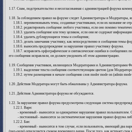
1.17. Спам, подстрекательство и несогласованная с администрацией форума комме
1.18. За соблюдением правил на форуме следят Администраторы и Модераторы,
1.18.1. переименовывать темы, созданные участниками, если их название не отр
1.18.2. редактировать сообщение любого участника, если оно помимо тематичес
1.18.3. удалять сообщение или тему целиком, если они не содержат информаци
1.18.4. удалять дублирующиеся темы и сообщения;
1.18.5. делать замечания участнику, как непосредственно в сообщении темы фо
1.18.6. выносить предупреждение за нарушение правил участнику форума.
1.18.7. исправлять орфографические и синтаксические ошибки в сообщениях поль
его сообщения исправляли, он должен уведомить об этом администрацию.
1.19. Сообщения участников, являющихся Модераторами и Администраторами Фор
1.19.1. выделение текста сообщения соответствующим цветом (для Модераторов
1.19.2. путем размещения в начале сообщения слов moder mode on (admin mode on
1.20. Действия Модератора могут быть обжалованы у Администратора форума.
1.21. Действия Администратора форума не обсуждаются.
1.22. За нарушение правил форума предусмотрена следующая система предупрежде
1.22.1. Варн:
- временный - выносится за однократное нарушение правил пользователем. Ср
- постоянный - выносится за систематические нарушения правил форума либо 
1.22.2. Бан:
- временный - выносится в том случае, если пользователь, имеющий два варна
(рид-онли) определяется сроком временного варна. После того, как истекает срок