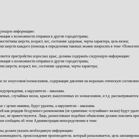
ледующую информацию:
рмация о возможности отправки в другие города/страны;
ти/типы шерсти, возраст, вес, состояние здоровья, черты характера, цель вязки;
/тип шерсти каждого (помощь в определении таковых можно попросить в теме «Помогите 
ляется пристройство взрослых крыс, должны содержать следующую информацию:
мация о возможности отправки в другие города/страны;
 шерсти, возраст, вес, состояние здоровья, черты характера;
ыс из зооуголков/зоомагазинов, содержащие давление на морально-этическую составл
дупреждения, а нарушители – наказаны.
аемых, случайных вязок, крысят, выкупленных из зоомагазинов, и т.д. рассматриваютс
с целью наживы, будут удалены, а нарушители – наказаны.
й как рецидив бездумного размножения (не единичные «случайные» вязки) будут удален
с, не приветствуются. Лицо, разместившее подобное объявление должно пояснить причи
жен сообщить об этом Администрации непосредственно в теме.
темы должен указать необходимую информацию:
разновидность, происхождение производителя, который разыскивается, цель запланиров