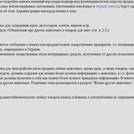
ее подробно описать внешний вид (окрас/маркировку/разновидность/тип шерсти) предпо
ламу неблагонадёжных питомников, (питомников внесённых в
чёрный список
), будут уд
ь об этом Администрации непосредственно в теме.
 для содержания крыс: аксессуаров, клеток, кормов и пр.
ле «Объявления про других животных и товаров для них» (см. п. 2.5.)
тся сообщения о поиске или продаже/отдаче лекарственных препаратов, т.ч. ветеринар
в, запрещенных в Украине.
именением лекарственных и/или ветеринарных средств, полученных от других пользоват
ен для пристройства и/или продажи любых животных, кроме крыс, а также товаров, свя
зделе, должны содержат как можно более полную информацию о животных, в т.ч. фото
ых должны включать в себя как можно более полную правдивую информацию. В некото
нии других животных. Подобные темы размещаются в разделе "Жизнь других животных".
родаже/обмене/покупке любых товаров (новых и бывших в употреблении) не запрещенн