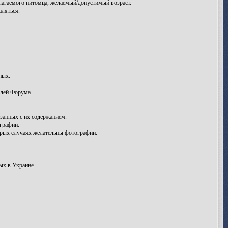
лагаемого питомца, желаемый/допустимый возраст.
аляться.
ных.
елей Форума.
занных с их содержанием.
графии.
рых случаях желательны фотографии.
ых в Украине