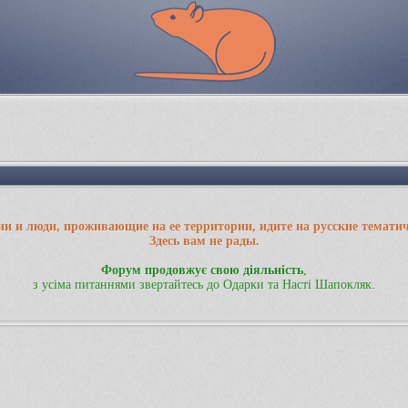
ии и люди, проживающие на ее территории, идите на русские темати
Здесь вам не рады.
Форум продовжує свою діяльність
,
з усіма питаннями звертайтесь до Одарки та Насті Шапокляк.