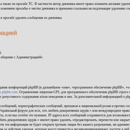
, а также по просьбе ТС. В частности автор дневника имеет право изъявить желание уда
зложением просьбы о чистке дневника и прямыми ссылками на подлежащие удалению с
 в просьбе удалить сообщения из дневника.
рацией
;
 общение с Администрацией».
дания конференций phpBB (в дальнейшем «они», «программное обеспечение phpBB», «
.phpbb.com
. Ограничения лицензии GPL для программного обеспечения phpBB строго с
тве допустимого содержания и/или поведения в них. За дополнительной информацией о p
 сообщений, порнографических сообщений, призывов к национальной розни и прочих соо
 Український форум для всіх, хто любить декоративних щурів.» или международное пр
ть, если мы сочтём это нужным. IP-адреса всех сообщений сохраняются для возможност
юбить декоративних щурів.» имеют право удалить, отредактировать, перенести или закр
Хотя эта информация не будет открыта третьим лицам без вашего разрешения, ни админи
на за действия хакеров, которые могут привести к несанкционированному доступу к ней.