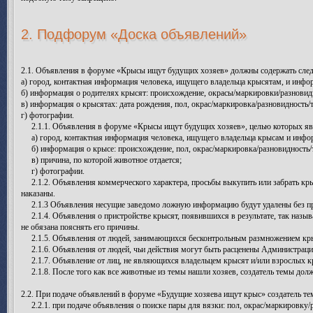
2. Подфорум «Доска объявлений»
2.1. Объявления в форуме «Крысы ищут будущих хозяев» должны содержать с
а) город, контактная информация человека, ищущего владельца крысятам, и инфо
б) информация о родителях крысят: происхождение, окрасы/маркировки/разновиднос
в) информация о крысятах: дата рождения, пол, окрас/маркировка/разновидность
г) фотографии.
2.1.1. Объявления в форуме «Крысы ищут будущих хозяев», целью которых яв
а) город, контактная информация человека, ищущего владельца крысам и инфор
б) информация о крысе: происхождение, пол, окрас/маркировка/разновидность/тип
в) причина, по которой животное отдается;
г) фотографии.
2.1.2. Объявления коммерческого характера, просьбы выкупить или забрать кр
наказаны.
2.1.3 Объявления несущие заведомо ложную информацию будут удалены без пре
2.1.4. Объявления о пристройстве крысят, появившихся в результате, так назыв
не обязана пояснять его причины.
2.1.5. Объявления от людей, занимающихся бесконтрольным размножением крыс 
2.1.6. Объявления от людей, чьи действия могут быть расценены Администрацие
2.1.7. Объявление от лиц, не являющихся владельцем крысят и/или взрослых кры
2.1.8. После того как все животные из темы нашли хозяев, создатель темы дол
2.2. При подаче объявлений в форуме «Будущие хозяева ищут крыс» создатель 
2.2.1. при подаче объявления о поиске пары для вязки: пол, окрас/маркировку/