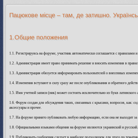
Пацюкове місце – там, де затишно. Українсь
1.Общие положения
1.1. Регистрируясь на форуме, участник автоматически соглашается с правилами и
1.2. Администрация имеет право принимать решение и вносить изменения в прави
1.3. Администрация обязуется информировать пользователей о внесенных изменен
1.4. Изменения вступают в силу сразу же после опубликования и обратного действ
1.5. Имя учетной записи (ник) может состоять исключительно из букв латинского а
1.6. Форум создан для обсуждения таких, связанных с крысами, вопросов, как: со
аксессуары и прочее.
1.7. На форуме принято публиковать любую информацию, если она не выходит за
1.8. Официальными языками общения на форуме являются украинский и русский. В
1.9. Публиковать сообщения следует в наиболее подходящем для этого по тематик