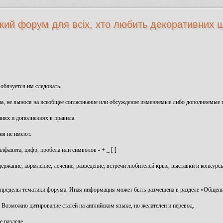
кий форум для всіх, хто любить декоративних щ
 обязуется им следовать.
ла, не вынося на всеобщее согласование или обсуждение изменяемые либо дополняемые 
иях и дополнениях в правила.
ия не имеют.
лфавита, цифр, пробела или символов - + _ [ ]
держание, кормление, лечение, разведение, встречи любителей крыс, выставки и конкур
 пределы тематики форума. Иная информация может быть размещена в разделе «Общени
озможно цитирование статей на английском языке, но желателен и перевод.
е разделе.