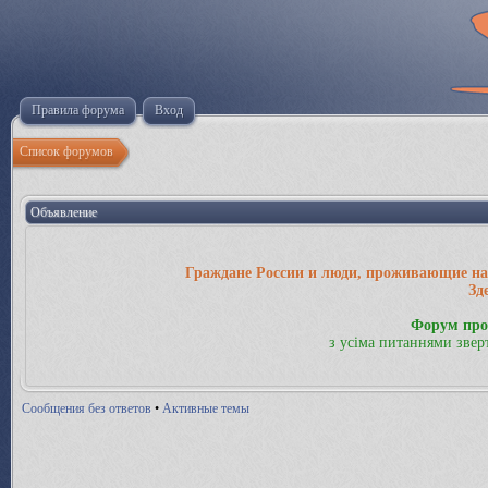
Правила форума
Вход
Список форумов
Объявление
Граждане России и люди, проживающие на 
Зд
Форум про
з усіма питаннями звер
Сообщения без ответов
•
Активные темы