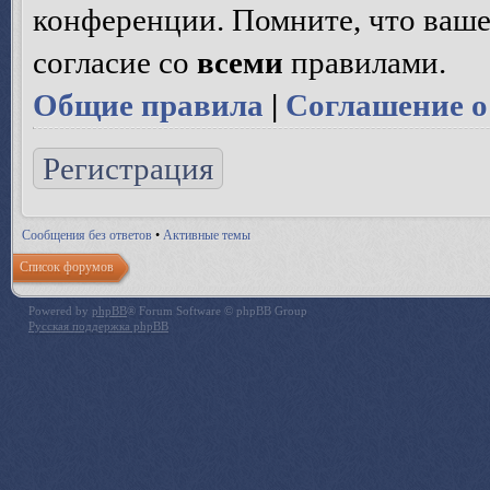
конференции. Помните, что ваше
согласие со
всеми
правилами.
Общие правила
|
Соглашение о
Регистрация
Сообщения без ответов
•
Активные темы
Список форумов
Powered by
phpBB
® Forum Software © phpBB Group
Русская поддержка phpBB