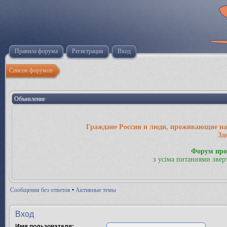
Правила форума
Регистрация
Вход
Список форумов
Объявление
Граждане России и люди, проживающие на 
Зд
Форум про
з усіма питаннями звер
Сообщения без ответов
•
Активные темы
Вход
Имя пользователя: