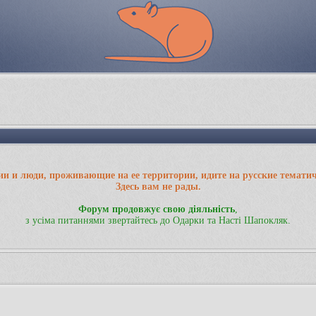
ии и люди, проживающие на ее территории, идите на русские темати
Здесь вам не рады.
Форум продовжує свою діяльність
,
з усіма питаннями звертайтесь до Одарки та Насті Шапокляк.