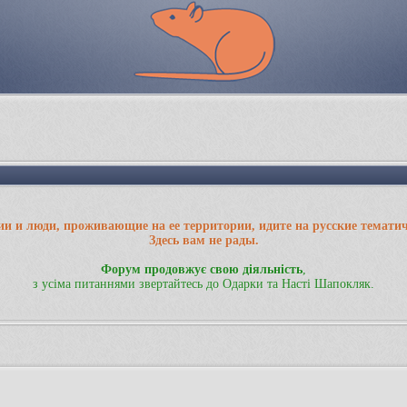
ии и люди, проживающие на ее территории, идите на русские темати
Здесь вам не рады.
Форум продовжує свою діяльність
,
з усіма питаннями звертайтесь до Одарки та Насті Шапокляк.