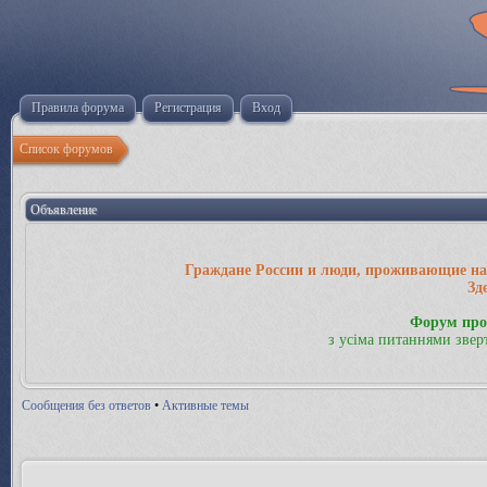
Правила форума
Регистрация
Вход
Список форумов
Объявление
Граждане России и люди, проживающие на 
Зд
Форум про
з усіма питаннями звер
Сообщения без ответов
•
Активные темы