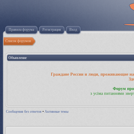
Правила форума
Регистрация
Вход
Список форумов
Объявление
Граждане России и люди, проживающие на 
Зд
Форум про
з усіма питаннями звер
Сообщения без ответов
•
Активные темы