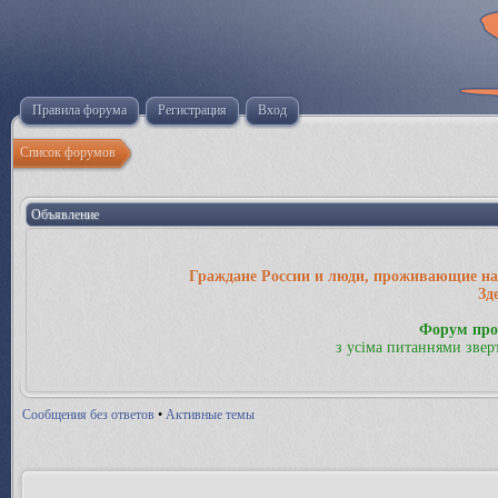
Правила форума
Регистрация
Вход
Список форумов
Объявление
Граждане России и люди, проживающие на 
Зд
Форум про
з усіма питаннями звер
Сообщения без ответов
•
Активные темы