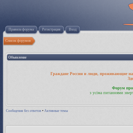
Правила форума
Регистрация
Вход
Список форумов
Объявление
Граждане России и люди, проживающие на 
Зд
Форум про
з усіма питаннями звер
Сообщения без ответов
•
Активные темы