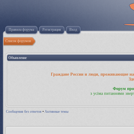
Правила форума
Регистрация
Вход
Список форумов
Объявление
Граждане России и люди, проживающие на 
Зд
Форум про
з усіма питаннями звер
Сообщения без ответов
•
Активные темы