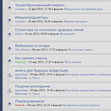
Трахеобронхиальный клиренс
vombaty
» 22 фев 2014, 17:39 в форуме
Материалы по ветеринарии крыс
Иммуномодуляторы
vombaty
» 26 янв 2014, 18:41 в форуме
Лікарські препарати
Статистика по состоянию здоровья линий
Gaika
» 10 сен 2013, 18:04 в форуме
Ветеринарія
Вебкамеры в гнездах
Olia+Dennis
» 06 июл 2013, 17:22 в форуме
Життя інших тварин
Как сменить пароль
Nastya22
» 13 мар 2013, 17:07 в форуме
Часті питання
анкета для будущих владельцев
shapokljak
» 03 фев 2013, 19:47 в форуме
Розплідник декоративного пацюково
Шапокляк» м. Одеса
Пацючки розплідника
shapokljak
» 03 фев 2013, 19:45 в форуме
Розплідник декоративного пацюково
Шапокляк» м. Одеса
Перевод времени
Wetlook
» 04 ноя 2012, 02:21 в форуме
Несправності в роботі форуму