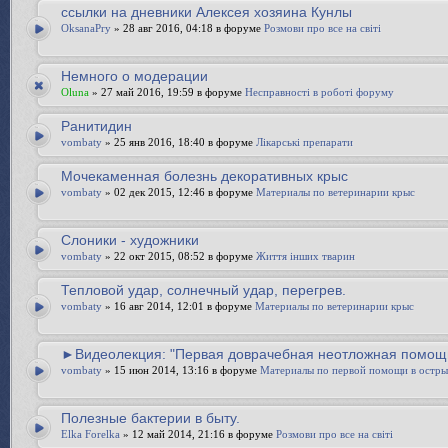
ссылки на дневники Алексея хозяина Кунлы
OksanaPry
» 28 авг 2016, 04:18 в форуме
Розмови про все на світі
Немного о модерации
Oluna
» 27 май 2016, 19:59 в форуме
Несправності в роботі форуму
Ранитидин
vombaty
» 25 янв 2016, 18:40 в форуме
Лікарські препарати
Mочекаменная болезнь декоративных крыс
vombaty
» 02 дек 2015, 12:46 в форуме
Материалы по ветеринарии крыс
Слоники - художники
vombaty
» 22 окт 2015, 08:52 в форуме
Життя інших тварин
Тепловой удар, солнечный удар, перегрев.
vombaty
» 16 авг 2014, 12:01 в форуме
Материалы по ветеринарии крыс
►Видеолекция: "Первая доврачебная неотложная помощ
vombaty
» 15 июн 2014, 13:16 в форуме
Материалы по первой помощи в остры
Полезные бактерии в быту.
Elka Forelka
» 12 май 2014, 21:16 в форуме
Розмови про все на світі