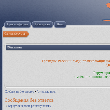
Правила форума
Регистрация
Вход
Список форумов
Объявление
Граждане России и люди, проживающие на 
Зд
Форум про
з усіма питаннями звер
Сообщения без ответов
•
Активные темы
Сообщения без ответов
Вернуться к расширенному поиску