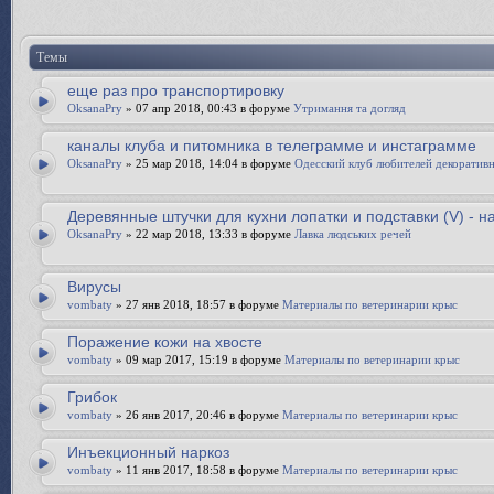
Темы
еще раз про транспортировку
OksanaPry
» 07 апр 2018, 00:43 в форуме
Утримання та догляд
каналы клуба и питомника в телеграмме и инстаграмме
OksanaPry
» 25 мар 2018, 14:04 в форуме
Одесский клуб любителей декоратив
Деревянные штучки для кухни лопатки и подставки (V) - н
OksanaPry
» 22 мар 2018, 13:33 в форуме
Лавка людських речей
Вирусы
vombaty
» 27 янв 2018, 18:57 в форуме
Материалы по ветеринарии крыс
Поражение кожи на хвосте
vombaty
» 09 мар 2017, 15:19 в форуме
Материалы по ветеринарии крыс
Грибок
vombaty
» 26 янв 2017, 20:46 в форуме
Материалы по ветеринарии крыс
Инъекционный наркоз
vombaty
» 11 янв 2017, 18:58 в форуме
Материалы по ветеринарии крыс