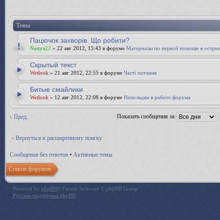
Темы
Пацючок захворів. Що робити?
Nastya22
» 22 авг 2012, 15:43 в форуме
Материалы по первой помощи в остры
Скрытый текст
Wetlook
» 21 авг 2012, 22:55 в форуме
Часті питання
Битые смайлики
Wetlook
» 12 авг 2012, 22:08 в форуме
Неполадки в работе форума
Показать сообщения за
Пред.
Вернуться к расширенному поиску
Сообщения без ответов
•
Активные темы
Список форумов
Powered by
phpBB
® Forum Software © phpBB Group
Русская поддержка phpBB