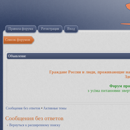
Правила форума
Регистрация
Вход
Список форумов
Объявление
Граждане России и люди, проживающие на 
Зд
Форум про
з усіма питаннями звер
Сообщения без ответов
•
Активные темы
Сообщения без ответов
Вернуться к расширенному поиску