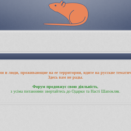
ии и люди, проживающие на ее территории, идите на русские темати
Здесь вам не рады.
Форум продовжує свою діяльність
,
з усіма питаннями звертайтесь до Одарки та Насті Шапокляк.