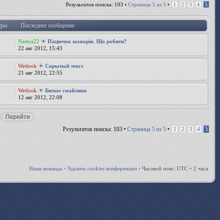
Результатов поиска: 103 •
Страница
5
из
5
•
1
2
3
4
5
тры
Последнее сообщение
Nastya22
Пацючок захворів. Що робити?
22 авг 2012, 15:43
Wetlook
Скрытый текст
21 авг 2012, 22:55
Wetlook
Битые смайлики
12 авг 2012, 22:08
Результатов поиска: 103 •
Страница
5
из
5
•
1
2
3
4
5
Наша команда
•
Удалить cookies конференции
•
Часовой пояс: UTC + 2 часа