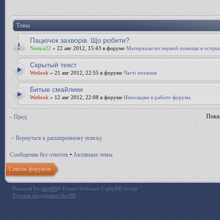
Темы
Пацючок захворів. Що робити?
Nastya22
» 22 авг 2012, 15:43 в форуме
Материалы по первой помощи в остры
Скрытый текст
Wetlook
» 21 авг 2012, 22:55 в форуме
Часті питання
Битые смайлики
Wetlook
» 12 авг 2012, 22:08 в форуме
Неполадки в работе форума
Пока
Пред.
Вернуться к расширенному поиску
Сообщения без ответов
•
Активные темы
Список форумов
Powered by
phpBB
® Forum Software © phpBB Group
Русская поддержка phpBB