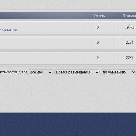
Ответы
Просмо
0
19373
х состояниях
0
2234
0
2782
зать сообщения за