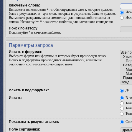
Ключевые слова:
Вы можете использовать
+
, чтобы определить слова, которые должны
Иска
быть в результатах, и
-
для слов, которых в результатах быть не должно.
Иска
Вы можете разделить слова символом
|
для поиска любого слова из
списка. Используйте
*
в качестве шаблона для частичного совпадения.
Поиск по автору:
Используйте * в качестве шаблона.
Параметры запроса
Искать в форумах:
Выберите форум или форумы, в которых будет произведён поиск.
Поиск в подфорумах производится автоматически, если вы не
отключили соответствующую опцию ниже.
Искать в подфорумах:
Да
Искать:
В на
Толь
Толь
Толь
Показывать результаты как:
Соо
Поле сортировки: