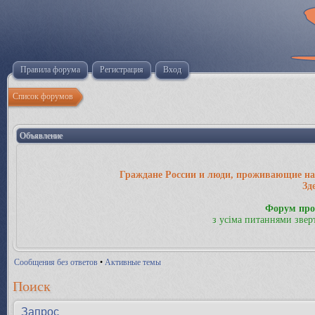
Правила форума
Регистрация
Вход
Список форумов
Объявление
Граждане России и люди, проживающие на 
Зд
Форум про
з усіма питаннями звер
Сообщения без ответов
•
Активные темы
Поиск
Запрос