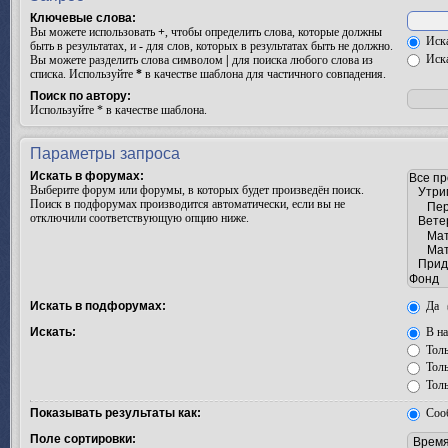
Ключевые слова:
Вы можете использовать
+
, чтобы определить слова, которые должны
Иска
быть в результатах, и
-
для слов, которых в результатах быть не должно.
Иска
Вы можете разделить слова символом
|
для поиска любого слова из
списка. Используйте
*
в качестве шаблона для частичного совпадения.
Поиск по автору:
Используйте * в качестве шаблона.
Параметры запроса
Искать в форумах:
Выберите форум или форумы, в которых будет произведён поиск.
Поиск в подфорумах производится автоматически, если вы не
отключили соответствующую опцию ниже.
Искать в подфорумах:
Да
Искать:
В на
Толь
Толь
Толь
Показывать результаты как:
Соо
Поле сортировки: