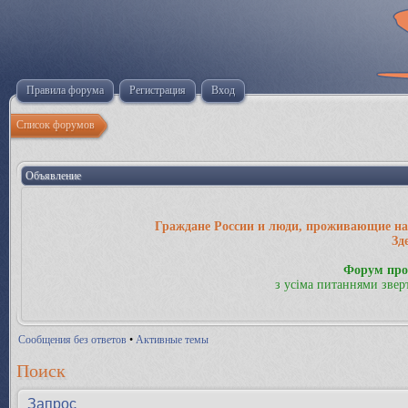
Правила форума
Регистрация
Вход
Список форумов
Объявление
Граждане России и люди, проживающие на 
Зд
Форум про
з усіма питаннями звер
Сообщения без ответов
•
Активные темы
Поиск
Запрос