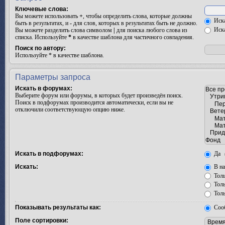
Ключевые слова:
Вы можете использовать
+
, чтобы определить слова, которые должны
Иска
быть в результатах, и
-
для слов, которых в результатах быть не должно.
Иска
Вы можете разделить слова символом
|
для поиска любого слова из
списка. Используйте
*
в качестве шаблона для частичного совпадения.
Поиск по автору:
Используйте * в качестве шаблона.
Параметры запроса
Искать в форумах:
Выберите форум или форумы, в которых будет произведён поиск.
Поиск в подфорумах производится автоматически, если вы не
отключили соответствующую опцию ниже.
Искать в подфорумах:
Да
Искать:
В на
Толь
Толь
Толь
Показывать результаты как:
Соо
Поле сортировки: