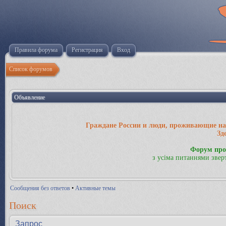
Правила форума
Регистрация
Вход
Список форумов
Объявление
Граждане России и люди, проживающие на 
Зд
Форум про
з усіма питаннями звер
Сообщения без ответов
•
Активные темы
Поиск
Запрос