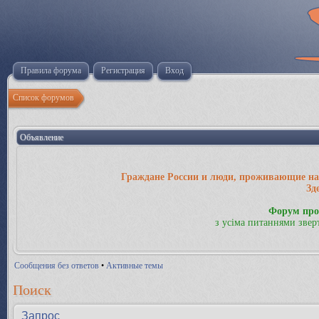
Правила форума
Регистрация
Вход
Список форумов
Объявление
Граждане России и люди, проживающие на 
Зд
Форум про
з усіма питаннями звер
Сообщения без ответов
•
Активные темы
Поиск
Запрос