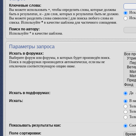
Ключевые слова:
Вы можете использовать
+
, чтобы определить слова, которые должны
Иска
быть в результатах, и
-
для слов, которых в результатах быть не должно.
Иска
Вы можете разделить слова символом
|
для поиска любого слова из
списка. Используйте
*
в качестве шаблона для частичного совпадения.
Поиск по автору:
Используйте * в качестве шаблона.
Параметры запроса
Искать в форумах:
Выберите форум или форумы, в которых будет произведён поиск.
Поиск в подфорумах производится автоматически, если вы не
отключили соответствующую опцию ниже.
Искать в подфорумах:
Да
Искать:
В на
Толь
Толь
Толь
Показывать результаты как:
Соо
Поле сортировки: