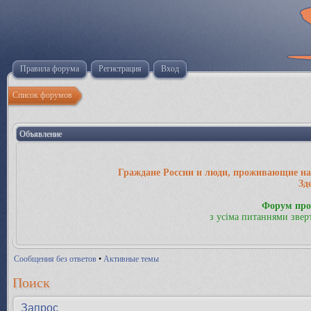
Правила форума
Регистрация
Вход
Список форумов
Объявление
Граждане России и люди, проживающие на 
Зд
Форум про
з усіма питаннями звер
Сообщения без ответов
•
Активные темы
Поиск
Запрос