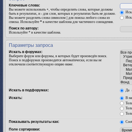
Ключевые слова:
Вы можете использовать
+
, чтобы определить слова, которые должны
Иска
быть в результатах, и
-
для слов, которых в результатах быть не должно.
Иска
Вы можете разделить слова символом
|
для поиска любого слова из
списка. Используйте
*
в качестве шаблона для частичного совпадения.
Поиск по автору:
Используйте * в качестве шаблона.
Параметры запроса
Искать в форумах:
Выберите форум или форумы, в которых будет произведён поиск.
Поиск в подфорумах производится автоматически, если вы не
отключили соответствующую опцию ниже.
Искать в подфорумах:
Да
Искать:
В на
Толь
Толь
Толь
Показывать результаты как:
Соо
Поле сортировки: