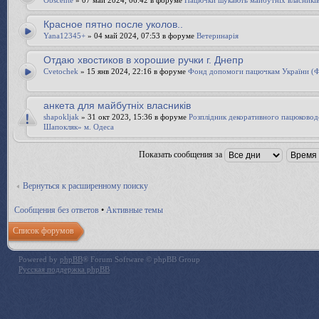
Obscente
» 07 май 2024, 06:42 в форуме
Пацючки шукають майбутніх власникі
Красное пятно после уколов..
Yana12345+
» 04 май 2024, 07:53 в форуме
Ветеринарія
Отдаю хвостиков в хорошие ручки г. Днепр
Cvetochek
» 15 янв 2024, 22:16 в форуме
Фонд допомоги пацючкам України 
анкета для майбутніх власників
shapokljak
» 31 окт 2023, 15:36 в форуме
Розплідник декоративного пацюково
Шапокляк» м. Одеса
Показать сообщения за
Вернуться к расширенному поиску
Сообщения без ответов
•
Активные темы
Список форумов
Powered by
phpBB
® Forum Software © phpBB Group
Русская поддержка phpBB