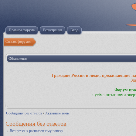
Правила форума
Регистрация
Вход
Список форумов
Объявление
Граждане России и люди, проживающие на 
Зд
Форум про
з усіма питаннями звер
Сообщения без ответов
•
Активные темы
Сообщения без ответов
Вернуться к расширенному поиску