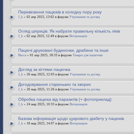
Перевезення пацюків в холодну пору року
J_k
» 02 апр 2025, 13:02 в форуме
Утримання та догляд
Огляд шприців. Як набрати правильну кількість ліків
J_k
» 02 апр 2025, 12:49 в форуме
Ветеринарія
Пацючі друковані будиночки, драбини та інше
Bacca
» 01 апр 2025, 18:33 в форуме
Товари для пацючків
Догляд за кігтями пацючка
J_k
» 26 мар 2025, 12:03 в форуме
Утримання та догляд
Догодовування стареньких та хворих
J_k
» 26 мар 2025, 11:26 в форуме
Утримання та догляд
Обробка пацюка від паразитів (+ фотоприклад)
J_k
» 24 мар 2025, 10:33 в форуме
Ветеринарія
Базова інформація щодо цукрового діабету у пацюків.
J_k
» 18 мар 2025, 14:07 в форуме
Ветеринарія