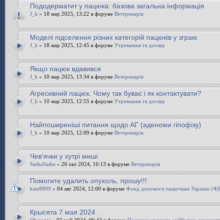
Пододерматит у пацюка: базова загальна інформація
J_k
» 18 мар 2025, 13:22 в форуме
Ветеринарія
Моделі підселення різних категорій пацюків у зграю
J_k
» 18 мар 2025, 12:45 в форуме
Утримання та догляд
Якщо пацюк вдавився
J_k
» 10 мар 2025, 13:34 в форуме
Ветеринарія
Агресивний пацюк. Чому так буває і як контактувати?
J_k
» 10 мар 2025, 12:55 в форуме
Утримання та догляд
Найпоширеніші питання щодо АГ (аденоми гіпофізу)
J_k
» 10 мар 2025, 12:09 в форуме
Ветеринарія
Чевʼячки у хутрі миші
SashaSasha
» 26 окт 2024, 10:13 в форуме
Ветеринарія
Помогите удалить опухоль, прошу!!!
kate8899
» 04 авг 2024, 12:00 в форуме
Фонд допомоги пацючкам України (Ф
Крысята 7 мая 2024 .