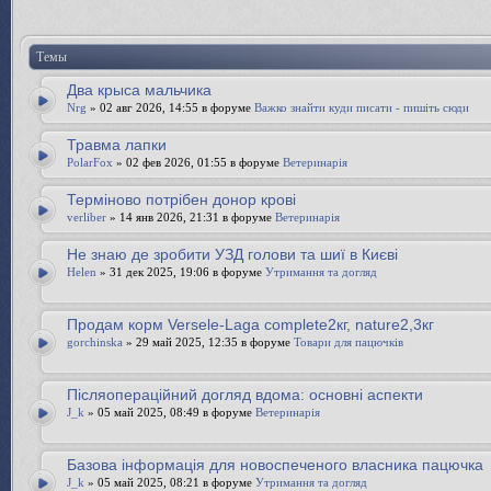
Темы
Два крыса мальчика
Nrg
» 02 авг 2026, 14:55 в форуме
Важко знайти куди писати - пишіть сюди
Травма лапки
PolarFox
» 02 фев 2026, 01:55 в форуме
Ветеринарія
Терміново потрібен донор крові
verliber
» 14 янв 2026, 21:31 в форуме
Ветеринарія
Не знаю де зробити УЗД голови та шиї в Києві
Helen
» 31 дек 2025, 19:06 в форуме
Утримання та догляд
Продам корм Versele-Laga complete2кг, nature2,3кг
gorchinska
» 29 май 2025, 12:35 в форуме
Товари для пацючків
Післяопераційний догляд вдома: основні аспекти
J_k
» 05 май 2025, 08:49 в форуме
Ветеринарія
Базова інформація для новоспеченого власника пацючка
J_k
» 05 май 2025, 08:21 в форуме
Утримання та догляд