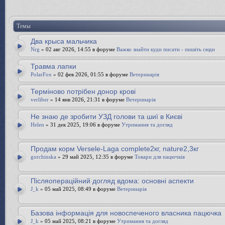
Темы
Два крыса мальчика
Nrg
» 02 авг 2026, 14:55 в форуме
Важко знайти куди писати - пишіть сюди
Травма лапки
PolarFox
» 02 фев 2026, 01:55 в форуме
Ветеринарія
Терміново потрібен донор крові
verliber
» 14 янв 2026, 21:31 в форуме
Ветеринарія
Не знаю де зробити УЗД голови та шиї в Києві
Helen
» 31 дек 2025, 19:06 в форуме
Утримання та догляд
Продам корм Versele-Laga complete2кг, nature2,3кг
gorchinska
» 29 май 2025, 12:35 в форуме
Товари для пацючків
Післяопераційний догляд вдома: основні аспекти
J_k
» 05 май 2025, 08:49 в форуме
Ветеринарія
Базова інформація для новоспеченого власника пацючка
J_k
» 05 май 2025, 08:21 в форуме
Утримання та догляд