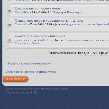
Obscente
» 07 май 2024, 06:42 в форуме
Пацючки шукають майбутніх власникі
Красное пятно после уколов..
Yana12345+
» 04 май 2024, 07:53 в форуме
Ветеринарія
Отдаю хвостиков в хорошие ручки г. Днепр
Cvetochek
» 15 янв 2024, 22:16 в форуме
Фонд допомоги пацючкам України 
анкета для майбутніх власників
shapokljak
» 31 окт 2023, 15:36 в форуме
Розплідник декоративного пацюково
Шапокляк» м. Одеса
Показать сообщения за
Вернуться к расширенному поиску
Сообщения без ответов
•
Активные темы
Список форумов
Powered by
phpBB
® Forum Software © phpBB Group
Русская поддержка phpBB