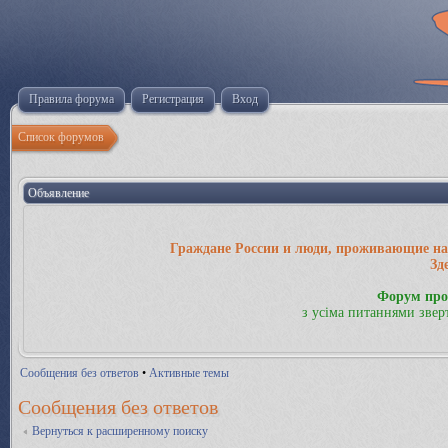
Правила форума
Регистрация
Вход
Список форумов
Объявление
Граждане России и люди, проживающие на 
Зд
Форум про
з усіма питаннями звер
Сообщения без ответов
•
Активные темы
Сообщения без ответов
Вернуться к расширенному поиску