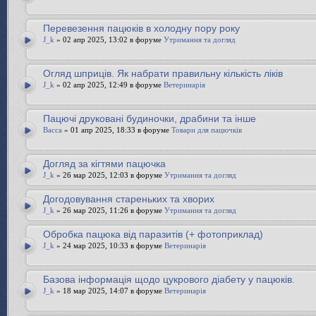
Перевезення пацюків в холодну пору року
J_k
» 02 апр 2025, 13:02 в форуме
Утримання та догляд
Огляд шприців. Як набрати правильну кількість ліків
J_k
» 02 апр 2025, 12:49 в форуме
Ветеринарія
Пацючі друковані будиночки, драбини та інше
Bacca
» 01 апр 2025, 18:33 в форуме
Товари для пацючків
Догляд за кігтями пацючка
J_k
» 26 мар 2025, 12:03 в форуме
Утримання та догляд
Догодовування стареньких та хворих
J_k
» 26 мар 2025, 11:26 в форуме
Утримання та догляд
Обробка пацюка від паразитів (+ фотоприклад)
J_k
» 24 мар 2025, 10:33 в форуме
Ветеринарія
Базова інформація щодо цукрового діабету у пацюків.
J_k
» 18 мар 2025, 14:07 в форуме
Ветеринарія