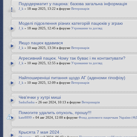
Пододерматит у пацюка: базова загальна інформація
J_k
» 18 мар 2025, 13:22 в форуме
Ветеринарія
Моделі підселення різних категорій пацюків у зграю
J_k
» 18 мар 2025, 12:45 в форуме
Утримання та догляд
Якщо пацюк вдавився
J_k
» 10 мар 2025, 13:34 в форуме
Ветеринарія
Агресивний пацюк. Чому так буває і як контактувати?
J_k
» 10 мар 2025, 12:55 в форуме
Утримання та догляд
Найпоширеніші питання щодо АГ (аденоми гіпофізу)
J_k
» 10 мар 2025, 12:09 в форуме
Ветеринарія
Чевʼячки у хутрі миші
SashaSasha
» 26 окт 2024, 10:13 в форуме
Ветеринарія
Помогите удалить опухоль, прошу!!!
kate8899
» 04 авг 2024, 12:00 в форуме
Фонд допомоги пацючкам України (Ф
Крысята 7 мая 2024 .