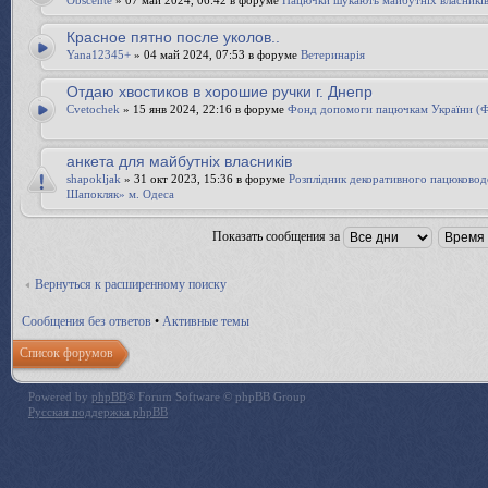
Obscente
» 07 май 2024, 06:42 в форуме
Пацючки шукають майбутніх власникі
Красное пятно после уколов..
Yana12345+
» 04 май 2024, 07:53 в форуме
Ветеринарія
Отдаю хвостиков в хорошие ручки г. Днепр
Cvetochek
» 15 янв 2024, 22:16 в форуме
Фонд допомоги пацючкам України 
анкета для майбутніх власників
shapokljak
» 31 окт 2023, 15:36 в форуме
Розплідник декоративного пацюково
Шапокляк» м. Одеса
Показать сообщения за
Вернуться к расширенному поиску
Сообщения без ответов
•
Активные темы
Список форумов
Powered by
phpBB
® Forum Software © phpBB Group
Русская поддержка phpBB