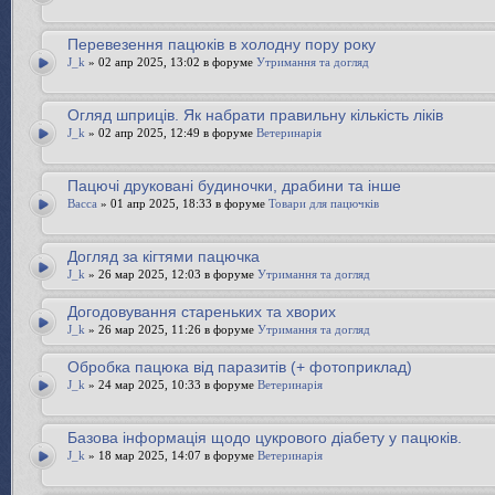
Перевезення пацюків в холодну пору року
J_k
» 02 апр 2025, 13:02 в форуме
Утримання та догляд
Огляд шприців. Як набрати правильну кількість ліків
J_k
» 02 апр 2025, 12:49 в форуме
Ветеринарія
Пацючі друковані будиночки, драбини та інше
Bacca
» 01 апр 2025, 18:33 в форуме
Товари для пацючків
Догляд за кігтями пацючка
J_k
» 26 мар 2025, 12:03 в форуме
Утримання та догляд
Догодовування стареньких та хворих
J_k
» 26 мар 2025, 11:26 в форуме
Утримання та догляд
Обробка пацюка від паразитів (+ фотоприклад)
J_k
» 24 мар 2025, 10:33 в форуме
Ветеринарія
Базова інформація щодо цукрового діабету у пацюків.
J_k
» 18 мар 2025, 14:07 в форуме
Ветеринарія