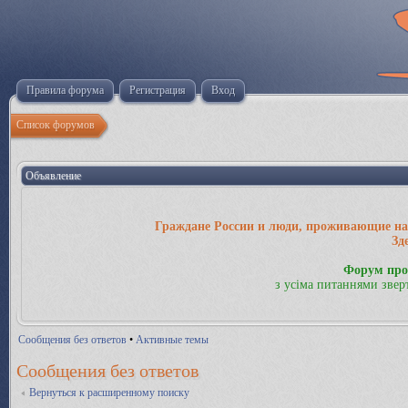
Правила форума
Регистрация
Вход
Список форумов
Объявление
Граждане России и люди, проживающие на 
Зд
Форум про
з усіма питаннями звер
Сообщения без ответов
•
Активные темы
Сообщения без ответов
Вернуться к расширенному поиску