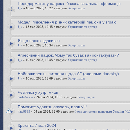
Пододерматит у пацюка: базова загальна інформація
J_k
» 18 мар 2025, 13:22 в форуме
Ветеринарія
Моделі підселення різних категорій пацюків у зграю
J_k
» 18 мар 2025, 12:45 в форуме
Утримання та догляд
Якщо пацюк вдавився
J_k
» 10 мар 2025, 13:34 в форуме
Ветеринарія
Агресивний пацюк. Чому так буває і як контактувати?
J_k
» 10 мар 2025, 12:55 в форуме
Утримання та догляд
Найпоширеніші питання щодо АГ (аденоми гіпофізу)
J_k
» 10 мар 2025, 12:09 в форуме
Ветеринарія
Чевʼячки у хутрі миші
SashaSasha
» 26 окт 2024, 10:13 в форуме
Ветеринарія
Помогите удалить опухоль, прошу!!!
kate8899
» 04 авг 2024, 12:00 в форуме
Фонд допомоги пацючкам України (Ф
Крысята 7 мая 2024 .