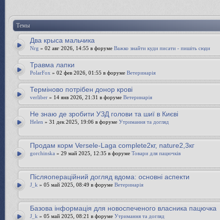
Темы
Два крыса мальчика
Nrg
» 02 авг 2026, 14:55 в форуме
Важко знайти куди писати - пишіть сюди
Травма лапки
PolarFox
» 02 фев 2026, 01:55 в форуме
Ветеринарія
Терміново потрібен донор крові
verliber
» 14 янв 2026, 21:31 в форуме
Ветеринарія
Не знаю де зробити УЗД голови та шиї в Києві
Helen
» 31 дек 2025, 19:06 в форуме
Утримання та догляд
Продам корм Versele-Laga complete2кг, nature2,3кг
gorchinska
» 29 май 2025, 12:35 в форуме
Товари для пацючків
Післяопераційний догляд вдома: основні аспекти
J_k
» 05 май 2025, 08:49 в форуме
Ветеринарія
Базова інформація для новоспеченого власника пацючка
J_k
» 05 май 2025, 08:21 в форуме
Утримання та догляд