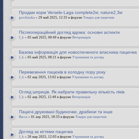
Продам корм Versele-Laga complete2кг, nature2,3кг
gorchinska
» 29 май 2025, 12:35 в форуме
Товари для пацючків
Післяопераційний догляд вдома: основні аспекти
J_k
» 05 май 2025, 08:49 в форуме
Ветеринарія
Базова інформація для новоспеченого власника пацючка
J_k
» 05 май 2025, 08:21 в форуме
Утримання та догляд
Перевезення пацюків в холодну пору року
J_k
» 02 апр 2025, 13:02 в форуме
Утримання та догляд
Огляд шприців. Як набрати правильну кількість ліків
J_k
» 02 апр 2025, 12:49 в форуме
Ветеринарія
Пацючі друковані будиночки, драбини та інше
Bacca
» 01 апр 2025, 18:33 в форуме
Товари для пацючків
Догляд за кігтями пацючка
J_k
» 26 мар 2025, 12:03 в форуме
Утримання та догляд