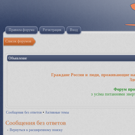
Правила форума
Регистрация
Вход
Список форумов
Объявление
Граждане России и люди, проживающие на 
Зд
Форум про
з усіма питаннями звер
Сообщения без ответов
•
Активные темы
Сообщения без ответов
Вернуться к расширенному поиску