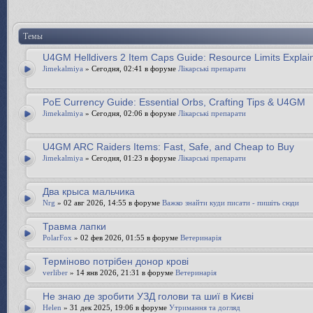
Темы
U4GM Helldivers 2 Item Caps Guide: Resource Limits Explai
Jimekalmiya
» Сегодня, 02:41 в форуме
Лікарські препарати
PoE Currency Guide: Essential Orbs, Crafting Tips & U4GM
Jimekalmiya
» Сегодня, 02:06 в форуме
Лікарські препарати
U4GM ARC Raiders Items: Fast, Safe, and Cheap to Buy
Jimekalmiya
» Сегодня, 01:23 в форуме
Лікарські препарати
Два крыса мальчика
Nrg
» 02 авг 2026, 14:55 в форуме
Важко знайти куди писати - пишіть сюди
Травма лапки
PolarFox
» 02 фев 2026, 01:55 в форуме
Ветеринарія
Терміново потрібен донор крові
verliber
» 14 янв 2026, 21:31 в форуме
Ветеринарія
Не знаю де зробити УЗД голови та шиї в Києві
Helen
» 31 дек 2025, 19:06 в форуме
Утримання та догляд