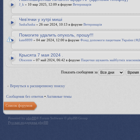
J_k
» 10 мар 2025, 12:09 в форуме
Ветеринарія
Чевʼячки у хутрі миші
SashaSasha
» 26 окт 2024, 10:13 в форуме
Ветеринарія
Помогите удалить опухоль, прошу!!!
kate8899
» 04 авг 2024, 12:00 в форуме
Фонд допомоги пацючкам України (Ф
Крысята 7 мая 2024 .
Obscente
» 07 май 2024, 06:42 в форуме
Пацючки шукають майбутніх власникі
Показать сообщения за
Вернуться к расширенному поиску
Сообщения без ответов
•
Активные темы
Список форумов
Powered by
phpBB
® Forum Software © phpBB Group
Русская поддержка phpBB