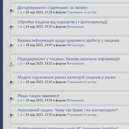
Догодовування стареньких та хворих
J_k
» 26 мар 2025, 11:26 в форуме
Утримання та догляд
Обробка пацюка від паразитів (+ фотоприклад)
J_k
» 24 мар 2025, 10:33 в форуме
Ветеринарія
Базова інформація щодо цукрового діабету у пацюків.
J_k
» 18 мар 2025, 14:07 в форуме
Ветеринарія
Пододерматит у пацюка: базова загальна інформація
J_k
» 18 мар 2025, 13:22 в форуме
Ветеринарія
Моделі підселення різних категорій пацюків у зграю
J_k
» 18 мар 2025, 12:45 в форуме
Утримання та догляд
Якщо пацюк вдавився
J_k
» 10 мар 2025, 13:34 в форуме
Ветеринарія
Агресивний пацюк. Чому так буває і як контактувати?
J_k
» 10 мар 2025, 12:55 в форуме
Утримання та догляд
Найпоширеніші питання щодо АГ (аденоми гіпофізу)